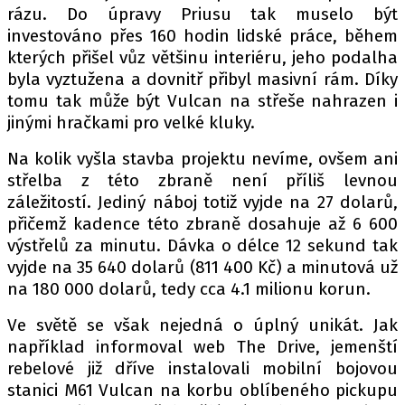
rázu. Do úpravy Priusu tak muselo být
investováno přes 160 hodin lidské práce, během
kterých přišel vůz většinu interiéru, jeho podalha
byla vyztužena a dovnitř přibyl masivní rám. Díky
tomu tak může být Vulcan na střeše nahrazen i
jinými hračkami pro velké kluky.
Na kolik vyšla stavba projektu nevíme, ovšem ani
střelba z této zbraně není příliš levnou
záležitostí. Jediný náboj totiž vyjde na 27 dolarů,
přičemž kadence této zbraně dosahuje až 6 600
výstřelů za minutu. Dávka o délce 12 sekund tak
vyjde na 35 640 dolarů (811 400 Kč) a minutová už
na 180 000 dolarů, tedy cca 4.1 milionu korun.
Ve světě se však nejedná o úplný unikát. Jak
například informoval web The Drive, jemenští
rebelové již dříve instalovali mobilní bojovou
stanici M61 Vulcan na korbu oblíbeného pickupu