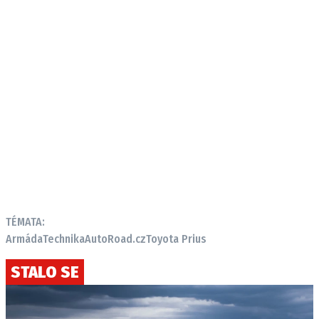
TÉMATA:
Armáda
Technika
AutoRoad.cz
Toyota Prius
STALO SE