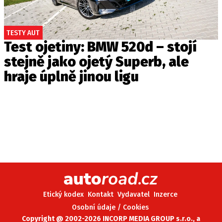
TESTY AUT
Test ojetiny: BMW 520d – stojí
stejně jako ojetý Superb, ale
hraje úplně jinou ligu
Etický kodex
Kontakt
Vydavatel
Inzerce
Osobní údaje / Cookies
Copyright @ 2002-2026 INCORP MEDIA GROUP s.r.o., a