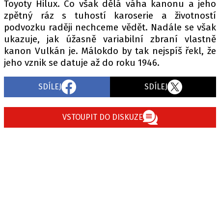
Toyoty Hilux. Co však dělá váha kanonu a jeho
zpětný ráz s tuhostí karoserie a životností
podvozku raději nechceme vědět. Nadále se však
ukazuje, jak úžasně variabilní zbraní vlastně
kanon Vulkán je. Málokdo by tak nejspíš řekl, že
jeho vznik se datuje až do roku 1946.
SDÍLEJ
SDÍLEJ
VSTOUPIT DO DISKUZE