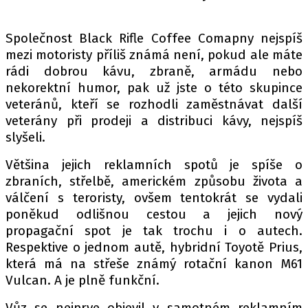
PIT LANE
ČEŠI V AKCI
Společnost Black Rifle Coffee Comapny nejspíš
FIA CEZ & POHÁRY
mezi motoristy příliš známá není, pokud ale máte
MEZINÁRODNÍ SCÉNA
rádi dobrou kávu, zbraně, armádu nebo
nekorektní humor, pak už jste o této skupince
veteránů, kteří se rozhodli zaměstnávat další
SLEDUJTE NÁS NA
|
veterány při prodeji a distribuci kávy, nejspíš
slyšeli.
Máte příběh, fotku nebo video?
Většina jejich reklamních spotů je spíše o
Pošlete e-mail na autoroad.cz
zbraních, střelbě, americkém způsobu života a
válčení s teroristy, ovšem tentokrát se vydali
poněkud odlišnou cestou a jejich nový
ETICKÝ KODEX
propagační spot je tak trochu i o autech.
KONTAKT
Respektive o jednom autě, hybridní Toyotě Prius,
VYDAVATEL
která má na střeše známý rotační kanon M61
INZERCE
Vulcan. A je plně funkční.
OSOBNÍ ÚDAJE / COOKIES
Vůz se nejprve objevil v samotném reklamním