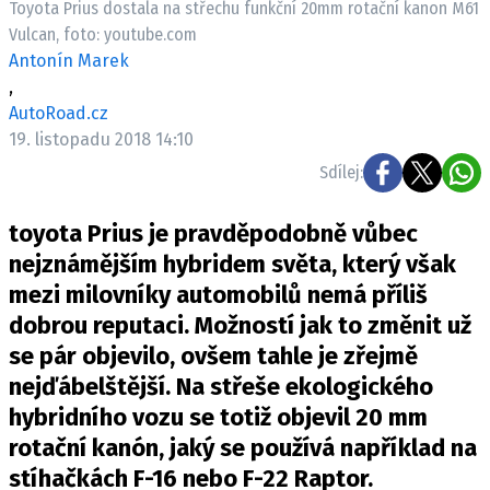
Toyota Prius dostala na střechu funkční 20mm rotační kanon M61
ELEKTRO
Vulcan, foto: youtube.com
Antonín Marek
NOVINKY ZE SVĚTA EV
,
TESTY ELEKTROMOBILŮ
AutoRoad.cz
TRH S ELEKTROMOBILY
19. listopadu 2018 14:10
Sdílej:
RALLY
toyota Prius je pravděpodobně vůbec
OSTATNÍ
nejznámějším hybridem světa, který však
TISKOVKY
mezi milovníky automobilů nemá příliš
ROZHOVORY
dobrou reputaci. Možností jak to změnit už
DAKAR
se pár objevilo, ovšem tahle je zřejmě
Z DOMOVA
nejďábelštější. Na střeše ekologického
ZE SVĚTA
hybridního vozu se totiž objevil 20 mm
MOTORSPORT
rotační kanón, jaký se používá například na
stíhačkách F-16 nebo F-22 Raptor.