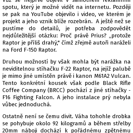
spotu, který je možné vidět na internetu. Později
se pak na YouTube objevilo i video, ve kterém je
projekt a jeho vznik blíže rozebrán. A ještě než se
Provozovatelem serveru autoroad.cz je
pustíme do detailů, je potřeba zodpovědět
INCORP MEDIA GROUP s.r.o., IČ: 118 23 054
nejdůležitější otázku: Proč právě Prius? „protože
Raptor je příliš drahý," čímž zřejmě autoři naráželi
na Ford F-150 Raptor.
Druhou možností by však mohla být narážka na
neviditelnou stíhačku F-22 Raptor, na jejíž palubě
je mimo jiné umístěn právě i kanon M61A2 Vulcan.
Tento konkrétní kousek však podle Black Rifle
Coffee Company (BRCC) pochází z jiné stíhačky -
F16 Fighting Falcon. A jeho instalace prý nebyla
vůbec jednoduchá.
Ostatně není se čemu divit. Váha tohohle drobka
se pohybuje okolo 92 kilogramů a během střelby
20mm náboji dochází k pořádnému zpětnému