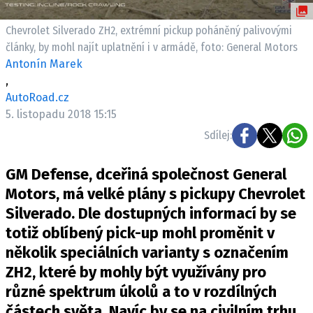
ELEKTRO
Chevrolet Silverado ZH2, extrémní pickup poháněný palivovými
NOVINKY ZE SVĚTA EV
články, by mohl najít uplatnění i v armádě, foto: General Motors
Antonín Marek
TESTY ELEKTROMOBILŮ
,
TRH S ELEKTROMOBILY
AutoRoad.cz
RALLY
5. listopadu 2018 15:15
Sdílej:
OSTATNÍ
TISKOVKY
GM Defense, dceřiná společnost General
ROZHOVORY
Motors, má velké plány s pickupy Chevrolet
DAKAR
Silverado. Dle dostupných informací by se
totiž oblíbený pick-up mohl proměnit v
Z DOMOVA
několik speciálních varianty s označením
ZE SVĚTA
ZH2, které by mohly být využívány pro
MOTORSPORT
různé spektrum úkolů a to v rozdílných
částech světa. Navíc by se na civilním trhu