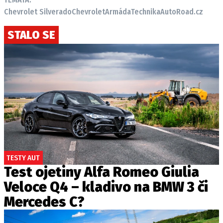
Chevrolet Silverado
Chevrolet
Armáda
Technika
AutoRoad.cz
STALO SE
TESTY AUT
Test ojetiny Alfa Romeo Giulia
Veloce Q4 – kladivo na BMW 3 či
Mercedes C?