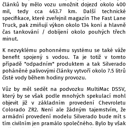
článků by mělo vozu umožnit dojezd okolo 400
mil, tedy cca 463.7 km. Další technické
specifikace, které zveřejnil magazín The Fast Lane
Provozovatelem serveru autoroad.cz je
Truck, pak zmiňují výkon okolo 134 koní a hlavně
INCORP MEDIA GROUP s.r.o., IČ: 118 23 054
čas tankování / dobíjení okolo pouhých třech
minut.
K nezvyklému pohonnému systému se také váže
benefit spojený s vodou. Ta je totiž v tomto
případě "odpadním" produktem a tak Silverado
poháněné palivovými články vytvoří okolo 7.5 litrů
čisté vody během hodiny provozu.
Vůz by měl sedět na podvozku MultiMac DSSV,
který by se však podle mnohých spekulací mohl
objevit již v základním provedení Chevroletu
Colorado ZR2. Není ale žádným tajemstvím, že
armádní provedení modelu Silverado bude mít s
tím civilním jen pramálo společného. Bylo by však