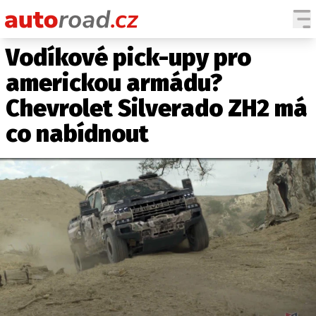
Vodíkové pick-upy pro
AUTA
americkou armádu?
TESTY AUT
Chevrolet Silverado ZH2 má
NOVINKY
co nabídnout
EKO
SPY
HISTORIE
ZAJÍMAVOSTI
TECHNIKA
EKONOMIKA
ČESKÝ TRH
TUNING
PROFI