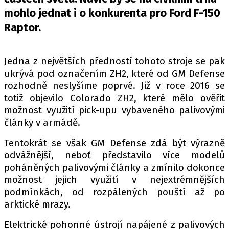
PIT LANE
mohlo jednat i o konkurenta pro Ford F-150
ČEŠI V AKCI
Raptor.
FIA CEZ & POHÁRY
MEZINÁRODNÍ SCÉNA
Jedna z největších předností tohoto stroje se pak
ukrývá pod označením ZH2, které od GM Defense
SLEDUJTE NÁS NA
|
rozhodně neslyšíme poprvé. Již v roce 2016 se
totiž objevilo Colorado ZH2, které mělo ověřit
možnost využití pick-upu vybaveného palivovými
Máte příběh, fotku nebo video?
články v armádě.
Pošlete e-mail na autoroad.cz
Tentokrát se však GM Defense zdá být výrazně
odvážnější, neboť představilo více modelů
ETICKÝ KODEX
poháněných palivovými články a zmínilo dokonce
KONTAKT
možnost jejich využití v nejextrémnějších
podmínkách, od rozpálených pouští až po
VYDAVATEL
arktické mrazy.
INZERCE
OSOBNÍ ÚDAJE / COOKIES
Elektrické pohonné ústrojí napájené z palivových