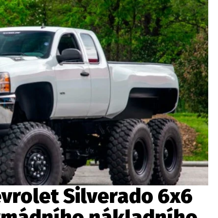
ydavatel
Inzerce
Osobní údaje / Cookies
autoroad.cz je INCORP MEDIA GROUP s.r.o., IČ: 118 23 054
vrolet Silverado 6x6
rmádního nákladního