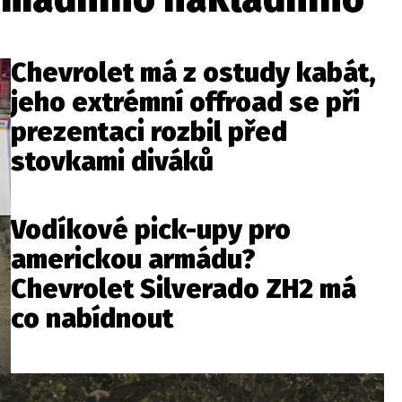
Chevrolet má z ostudy kabát,
jeho extrémní offroad se při
prezentaci rozbil před
stovkami diváků
Vodíkové pick-upy pro
americkou armádu?
Chevrolet Silverado ZH2 má
co nabídnout