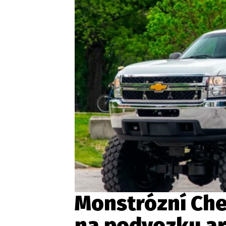
Etický kodex
Kontakt
V
Provozovatelem serveru 
Monstrózní Che
na podvozku a