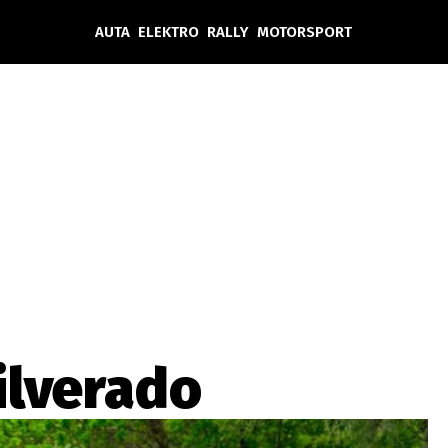
AUTA
ELEKTRO
RALLY
MOTORSPORT
Auta
Elektro
Rally
Motorsport
Testy aut
Novinky ze světa EV
Ostatní
Pit Lane
Novinky
Testy elektromobilů
Tiskovky
Češi v akci
Eko
Trh s elektromobily
Rozhovory
FIA CEZ & Poháry
Spy
Dakar
Mezinárodní scéna
Historie
Z domova
Zajímavosti
Ze světa
Technika
Ekonomika
ilverado
Český trh
Tuning
Profi