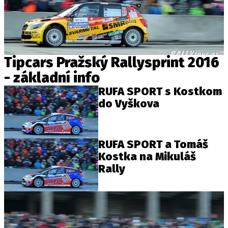
Tipcars Pražský Rallysprint 2016
- základní info
RUFA SPORT s Kostkom
do Vyškova
RUFA SPORT a Tomáš
Kostka na Mikuláš
Rally