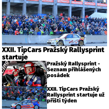
XXII. TipCars Pražský Rallysprint
startuje
Pražský Rallysprint -
Seznam přihlášených
posádek
XXII. TipCars Pražský
Rallysprint startuje už
příští týden