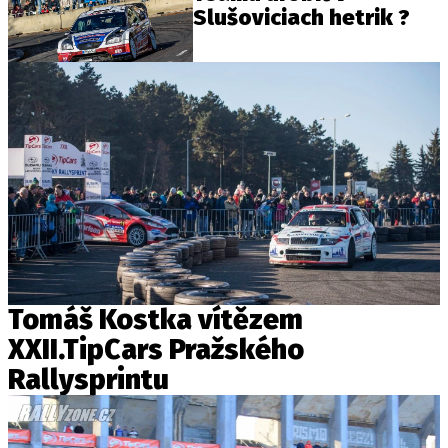
Slušoviciach hetrik ?
Tomáš Kostka vítězem
XXII.TipCars Pražského
Rallysprintu