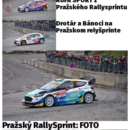
RUFA SPORT z
Pražského Rallysprintu
Provozovatelem serveru autoroad.cz je
Drotár a Bánoci na
INCORP MEDIA GROUP s.r.o., IČ: 118 23 054
Pražskom relyšprinte
Pražský RallySprint: FOTO