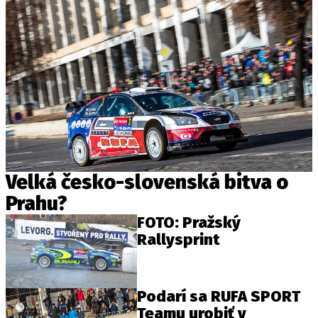
Velká česko-slovenská bitva o
Prahu?
FOTO: Pražský
Rallysprint
Podarí sa RUFA SPORT
Teamu urobiť v