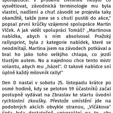
vysvětlovat, závodnická terminologie mu byla
vlastní, nadšení a chuť závodit se projevila taky
okamžitě, takže jsme se s chutí pustili do akce,“
popsal první krůčky vzájemné spolupráce Martin
Vlček. A jak viděl spolupráci Tomáš? „Martinova
nabídka, abych s ním absolvoval Pražský
rallysprint, byla z kategorie nabídek, které se
neodmítají. Martina jsem na závodech potkával a
bral ho jako toho velkýho chlapa, co jezdí
tlustým autem. No a najednou chce tento mistr
volantu, abych mu „házel“. O takové nabídce sní
úplně každý milovník rally!“
Den D nastal v sobotu 25. listopadu krátce po
osmé hodině, kdy se peloton 59 účastníků začal
postupně vydávat na Zbraslav ke startu úvodní
rychlostní zkoušky. Přestože umístění jde na
podobných akcích obvykle stranou, „Vlčákova“
jízda byla dostatečně univerzální na to, aby