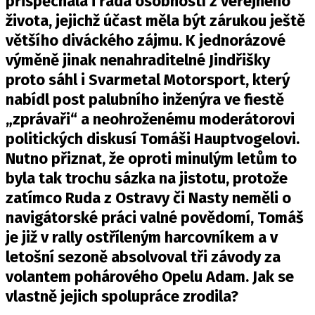
přispěchala i řada osobností z veřejného
PIT LANE
života, jejichž účast měla být zárukou ještě
ČEŠI V AKCI
většího diváckého zájmu. K jednorázové
FIA CEZ & POHÁRY
výměně jinak nenahraditelné Jindřišky
MEZINÁRODNÍ SCÉNA
proto sáhl i Svarmetal Motorsport, který
nabídl post palubního inženýra ve fiestě
SLEDUJTE NÁS NA
|
„zprávaři“ a neohroženému moderátorovi
politických diskusí Tomáši Hauptvogelovi.
Máte příběh, fotku nebo video?
Nutno přiznat, že oproti minulým letům to
Pošlete e-mail na autoroad.cz
byla tak trochu sázka na jistotu, protože
zatímco Ruda z Ostravy či Nasty neměli o
navigátorské práci valné povědomí, Tomáš
ETICKÝ KODEX
je již v rally ostříleným harcovníkem a v
KONTAKT
letošní sezoně absolvoval tři závody za
VYDAVATEL
volantem pohárového Opelu Adam. Jak se
INZERCE
vlastně jejich spolupráce zrodila?
OSOBNÍ ÚDAJE / COOKIES