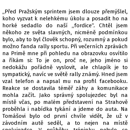
„Před Pražským sprintem jsem dlouze přemýšlel,
koho vyzvat k nelehkému úkolu a posadit ho na
Provozovatelem serveru autoroad.cz je
horké sedadlo do naší „fordice“. Chtěl jsem
INCORP MEDIA GROUP s.r.o., IČ: 118 23 054
někoho ze světa slavných, nicméně podmínkou
bylo, aby to byl člověk schopný, rozumný a pokud
možno fanda rally sportu. Při večerních zprávách
na Primě mne při pohledu na obrazovku osvítilo
a říkám si: To je on, proč ne, jeho jméno si
nedokážu pořádně vyslovit, ale chlapík je to
sympatický, navíc ve světě rally známý. Hned jsem
vzal telefon a napsal mu na profil facebooku.
Reakce se dostavila téměř záhy a komunikace
mohla začít. Jako správný spolujezdec byl na
místě včas, po malém představení na Strahově
proběhla i nabídka tykání a jdeme do auta. Na
Tomášovi bylo od první chvíle vidět, že už v
závodním autě seděl, a to nejen na místě
spolujezdce. V průběhu tréninku nebylo co