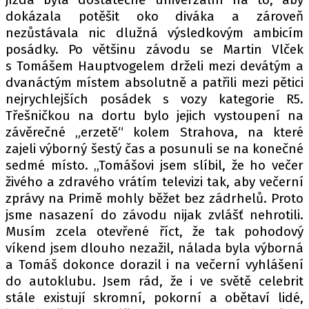
dokázala potěšit oko diváka a zároveň
nezůstávala nic dlužná výsledkovým ambicím
posádky. Po většinu závodu se Martin Vlček
s Tomášem Hauptvogelem drželi mezi devátým a
dvanáctým místem absolutně a patřili mezi pětici
nejrychlejších posádek s vozy kategorie R5.
Třešničkou na dortu bylo jejich vystoupení na
závěrečné „erzetě“ kolem Strahova, na které
zajeli výborný šestý čas a posunuli se na konečné
sedmé místo. „Tomášovi jsem slíbil, že ho večer
živého a zdravého vrátím televizi tak, aby večerní
zprávy na Primě mohly běžet bez zádrhelů. Proto
jsme nasazení do závodu nijak zvlášť nehrotili.
Musím zcela otevřené říct, že tak pohodový
víkend jsem dlouho nezažil, nálada byla výborná
a Tomáš dokonce dorazil i na večerní vyhlášení
do autoklubu. Jsem rád, že i ve světě celebrit
stále existují skromní, pokorní a obětaví lidé,