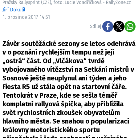
Pražský Rallysprint (CZE), foto: Lucie Vondřičková - RallyZone.cz
ELEKTRO
Jiří Dokulil
1. prosince 2017 14:51
NOVINKY ZE SVĚTA EV
Sdílej:
TESTY ELEKTROMOBILŮ
TRH S ELEKTROMOBILY
Závěr soutěžácké sezony se letos odehrává
RALLY
v o poznání rychlejším tempu než její
„ostrá“ část. Od „Vlčákova“ tvrdě
OSTATNÍ
vybojovaného vítězství na Setkání mistrů v
TISKOVKY
Sosnové ještě neuplynul ani týden a jeho
ROZHOVORY
Fiesta R5 už stála opět na startovní čáře.
DAKAR
Tentokrát v Praze, kde se sešla téměř
Z DOMOVA
kompletní rallyová špička, aby přiblížila
ZE SVĚTA
svět rychlostních zkoušek obyvatelům
hlavního města. Se snahou o popularizaci
MOTORSPORT
královny motoristického sportu