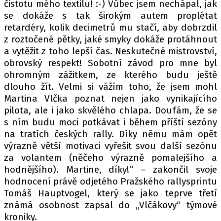
čistotu mého textilu! :-) Vůbec jsem nechápal, jak
se dokáže s tak širokým autem proplétat
retardéry, kolik decimetrů mu stačí, aby dobrzdil
z roztočené pětky, jaké smyky dokáže protáhnout
a vytěžit z toho lepší čas. Neskutečné mistrovství,
obrovský respekt! Sobotní závod pro mne byl
ohromným zážitkem, ze kterého budu ještě
dlouho žít. Velmi si vážím toho, že jsem mohl
Martina Vlčka poznat nejen jako vynikajícího
pilota, ale i jako skvělého chlapa. Doufám, že se
s ním budu moci potkávat i během příští sezóny
na tratích českých rally. Díky němu mám opět
výrazně větší motivaci vyřešit svou další sezónu
za volantem (něčeho výrazně pomalejšího a
hodnějšího). Martine, díky!“ – zakončil svoje
hodnocení právě odjetého Pražského rallysprintu
Tomáš Hauptvogel, který se jako teprve třetí
známá osobnost zapsal do „Vlčákovy“ týmové
kroniky.