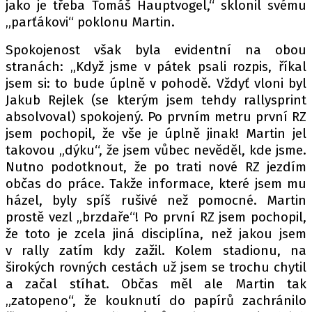
jako je třeba Tomáš Hauptvogel,“ sklonil svému
„parťákovi“ poklonu Martin.
Spokojenost však byla evidentní na obou
stranách: „Když jsme v pátek psali rozpis, říkal
jsem si: to bude úplně v pohodě. Vždyť vloni byl
Jakub Rejlek (se kterým jsem tehdy rallysprint
absolvoval) spokojený. Po prvním metru první RZ
jsem pochopil, že vše je úplně jinak! Martin jel
takovou „dýku“, že jsem vůbec nevěděl, kde jsme.
Nutno podotknout, že po trati nové RZ jezdím
občas do práce. Takže informace, které jsem mu
házel, byly spíš rušivé než pomocné. Martin
prostě vezl „brzdaře“! Po první RZ jsem pochopil,
že toto je zcela jiná disciplína, než jakou jsem
v rally zatím kdy zažil. Kolem stadionu, na
širokých rovných cestách už jsem se trochu chytil
a začal stíhat. Občas měl ale Martin tak
„zatopeno“, že kouknutí do papírů zachránilo