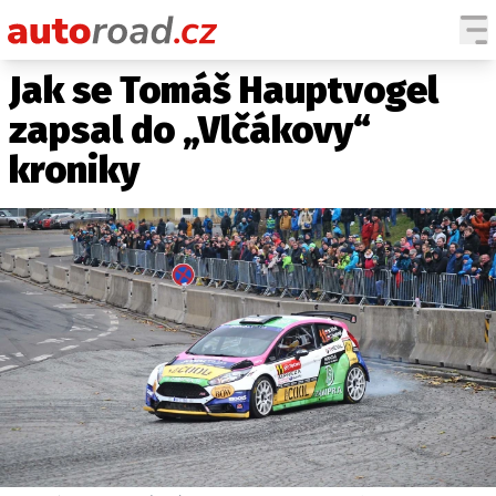
Jak se Tomáš Hauptvogel
AUTA
zapsal do „Vlčákovy“
TESTY AUT
kroniky
NOVINKY
EKO
SPY
HISTORIE
ZAJÍMAVOSTI
TECHNIKA
EKONOMIKA
ČESKÝ TRH
TUNING
PROFI