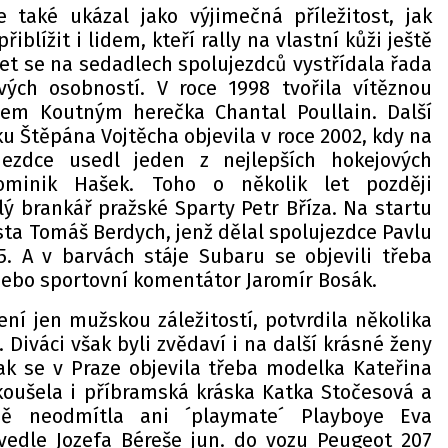
e také ukázal jako výjimečná příležitost, jak
iblížit i lidem, kteří rally na vlastní kůži ještě
let se na sedadlech spolujezdců vystřídala řada
vých osobností. V roce 1998 tvořila vítěznou
em Koutným herečka Chantal Poullain. Další
u Štěpána Vojtěcha objevila v roce 2002, kdy na
jezdce usedl jeden z nejlepších hokejových
ominik Hašek. Toho o několik let později
ý brankář pražské Sparty Petr Bříza. Na startu
ista Tomáš Berdych, jenž dělal spolujezdce Pavlu
5. A v barvách stáje Subaru se objevili třeba
nebo sportovní komentátor Jaromír Bosák.
ení jen mužskou záležitostí, potvrdila několika
 Diváci však byli zvědaví i na další krásné ženy
tak se v Praze objevila třeba modelka Kateřina
zkoušela i příbramská kráska Katka Stočesová a
ně neodmítla ani ´playmate´ Playboye Eva
 vedle Jozefa Béreše jun. do vozu Peugeot 207