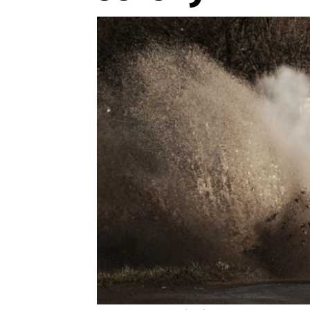
Etický kodex
Kontakt
V
Provozovatelem serveru 