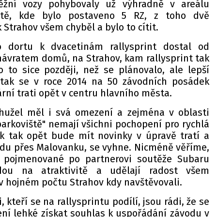
ěžní vozy pohybovaly už výhradně v areálu
ště, kde bylo postaveno 5 RZ, z toho dvě
 Strahov všem chyběl a bylo to cítit.
o dortu k dvacetinám rallysprint dostal od
návratem domů, na Strahov, kam rallysprint tak
o to sice později, než se plánovalo, ale lepší
 tak se v roce 2014 na 50 závodních posádek
rní trati opět v centru hlavního města.
hužel měl i svá omezení a zejména v oblasti
arkoviště" nemají všichni pochopení pro rychlá
ník tak opět bude mít novinky v úpravě tratí a
jezdu přes Malovanku, se vyhne. Nicméně věříme,
, pojmenované po partnerovi soutěže Subaru
ou na atraktivitě a udělají radost všem
 v hojném počtu Strahov kdy navštěvovali.
 kteří se na rallysprintu podílí, jsou rádi, že se
ení lehké získat souhlas k uspořádání závodu v