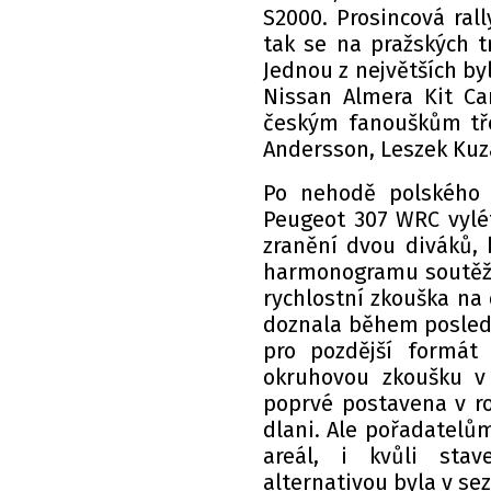
S2000. Prosincová ral
tak se na pražských tr
Jednou z největších by
Nissan Almera Kit Ca
českým fanouškům tře
Andersson, Leszek Kuza
Po nehodě polského 
Peugeot 307 WRC vylét
zranění dvou diváků, 
harmonogramu soutěže.
rychlostní zkouška na 
doznala během posledn
pro pozdější formá
okruhovou zkoušku v 
poprvé postavena v ro
dlani. Ale pořadatelů
areál, i kvůli sta
alternativou byla v sez