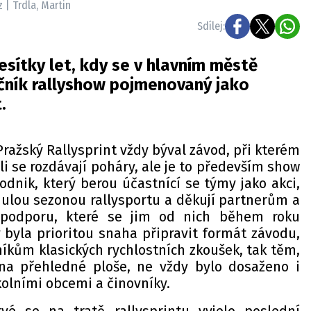
z | Trdla, Martin
Sdílej:
desítky let, kdy se v hlavním městě
očník rallyshow pojmenovaný jako
.
ražský Rallysprint vždy býval závod, při kterém
cíli se rozdávají poháry, ale je to především show
odnik, který berou účastnící se týmy jako akci,
ynulou sezonou rallysportu a děkují partnerům a
podporu, které se jim od nich během roku
 byla prioritou snaha připravit formát závodu,
níkům klasických rychlostních zkoušek, tak těm,
 na přehledné ploše, ne vždy bylo dosaženo i
olními obcemi a činovníky.