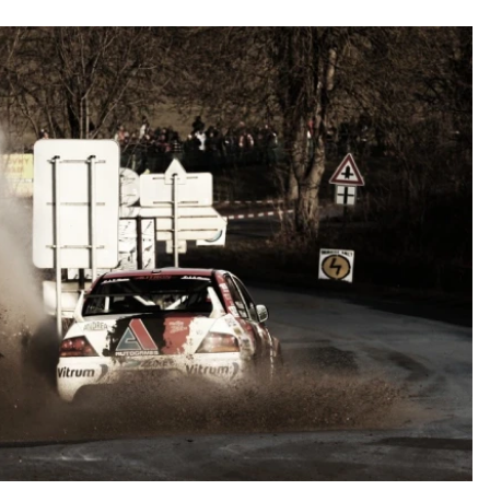
ydavatel
Inzerce
Osobní údaje / Cookies
autoroad.cz je INCORP MEDIA GROUP s.r.o., IČ: 118 23 054