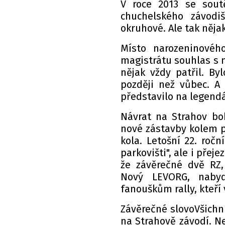
V roce 2013 se sout
chuchelského závodi
okruhové. Ale tak nějak
Místo narozeninovéh
magistrátu souhlas s 
nějak vždy patřil. Byl
později než vůbec. A
představilo na legendá
Návrat na Strahov bo
nové zástavby kolem p
kola. Letošní 22. roč
parkovišti", ale i pře
že závěrečné dvě RZ
Nový LEVORG, nabyd
fanouškům rally, kteří
Závěrečné slovoVšichni,
na Strahově závodí. N