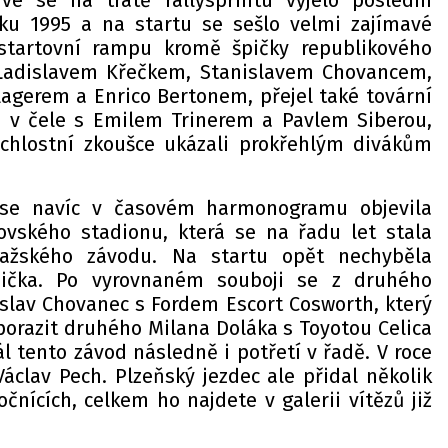
rvé se na tratě rallysprintu vyjelo poslední
oku 1995 a na startu se sešlo velmi zajímavé
 startovní rampu kromě špičky republikového
Ladislavem Křečkem, Stanislavem Chovancem,
erem a Enrico Bertonem, přejel také tovární
 v čele s Emilem Trinerem a Pavlem Siberou,
ychlostní zkoušce ukázali prokřehlým divákům
se navíc v časovém harmonogramu objevila
ovského stadionu, která se na řadu let stala
ražského závodu. Na startu opět nechyběla
ička. Po vyrovnaném souboji se z druhého
islav Chovanec s Fordem Escort Cosworth, který
porazit druhého Milana Doláka s Toyotou Celica
l tento závod následně i potřetí v řadě. V roce
áclav Pech. Plzeňský jezdec ale přidal několik
očnících, celkem ho najdete v galerii vítězů již