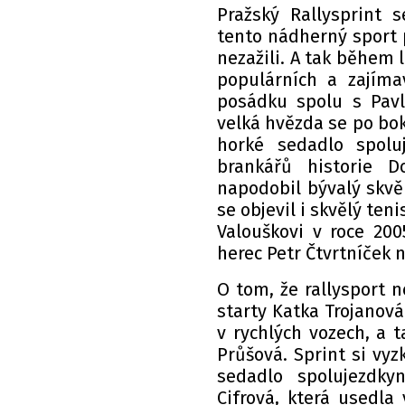
Pražský Rallysprint s
tento nádherný sport př
nezažili. A tak během 
populárních a zajíma
posádku spolu s Pavl
velká hvězda se po bok
horké sedadlo spolu
brankářů historie D
napodobil bývalý skvěl
se objevil i skvělý ten
Valouškovi v roce 200
herec Petr Čtvrtníček 
O tom, že rallysport n
starty Katka Trojanová.
v rychlých vozech, a 
Průšová. Sprint si vy
sedadlo spolujezdky
Cifrová, která usedla