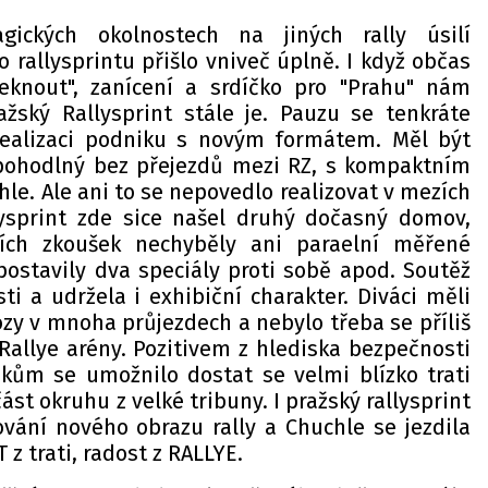
ických okolnostech na jiných rally úsilí
 rallysprintu přišlo vniveč úplně. I když občas
eknout", zanícení a srdíčko pro "Prahu" nám
žský Rallysprint stále je. Pauzu se tenkráte
 realizaci podniku s novým formátem. Měl být
 pohodlný bez přejezdů mezi RZ, s kompaktním
e. Ale ani to se nepovedlo realizovat v mezích
lysprint zde sice našel druhý dočasný domov,
ních zkoušek nechyběly ani paraelní měřené
postavily dva speciály proti sobě apod. Soutěž
i a udržela i exhibiční charakter. Diváci měli
ozy v mnoha průjezdech a nebylo třeba se příliš
allye arény. Pozitivem z hlediska bezpečnosti
ákům se umožnilo dostat se velmi blízko trati
st okruhu z velké tribuny. I pražský rallysprint
ování nového obrazu rally a Chuchle se jezdila
 trati, radost z RALLYE.