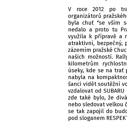
V roce 2012 po trag
organizátorů pražského
byla chuť "se vším s
nedalo a proto tu Pra
využila k přípravě a
atraktivní, bezpečný,
zázemím pražské Chuchl
našich možností. Ral
kilometrům rychlost
úseky, kde se na trať 
nabyla na kompaktnost
šanci vidět soutěžní v
vzdalovat od SUBARU R
zde také bylo, že div
nebo sledovat velkou čá
se tak zapojil do bud
pod sloganem RESPEKT z