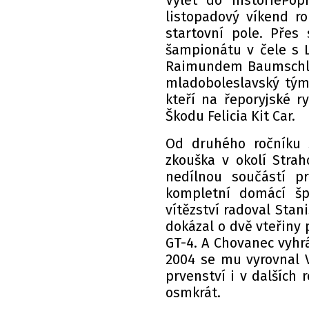
Výlet do historiePop
listopadový víkend r
startovní pole. Přes
šampionátu v čele s 
Raimundem Baumschlag
mladoboleslavský tým
kteří na řeporyjské r
Škodu Felicia Kit Car.
Od druhého ročníku 
zkouška v okolí Strah
nedílnou součástí p
kompletní domácí šp
vítězství radoval Stan
dokázal o dvě vteřiny 
GT-4. A Chovanec vyhrá
2004 se mu vyrovnal V
prvenství i v dalších r
osmkrát.