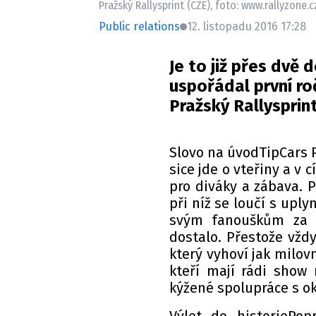
Pražský Rallysprint (CZE), foto: www.rallyzone.c
Public relations
12. listopadu 2016 17:28
Je to již přes dvě 
uspořádal první r
Pražský Rallysprint
Slovo na úvodTipCars P
sice jde o vteřiny a v 
pro diváky a zábava. P
při níž se loučí s upl
svým fanouškům za 
dostalo. Přestože vždy
který vyhoví jak milov
kteří mají rádi show
kýžené spolupráce s ok