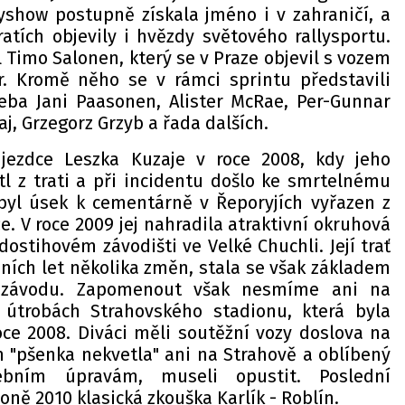
lyshow postupně získala jméno i v zahraničí, a
atích objevily i hvězdy světového rallysportu.
l Timo Salonen, který se v Praze objevil s vozem
r. Kromě něho se v rámci sprintu představili
ba Jani Paasonen, Alister McRae, Per-Gunnar
j, Grzegorz Grzyb a řada dalších.
jezdce Leszka Kuzaje v roce 2008, kdy jeho
l z trati a při incidentu došlo ke smrtelnému
byl úsek k cementárně v Řeporyjích vyřazen z
 V roce 2009 jej nahradila atraktivní okruhová
dostihovém závodišti ve Velké Chuchli. Její trať
ích let několika změn, stala se však základem
t závodu. Zapomenout však nesmíme ani na
útrobách Strahovského stadionu, která byla
ce 2008. Diváci měli soutěžní vozy doslova na
m "pšenka nekvetla" ani na Strahově a oblíbený
vebním úpravám, museli opustit. Poslední
oně 2010 klasická zkouška Karlík - Roblín.