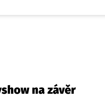
Auta
Elektro
Rally
Motorsport
Testy aut
Novinky ze světa EV
Ostatní
Pit Lane
Novinky
Testy elektromobilů
Tiskovky
Češi v akci
Eko
Trh s elektromobily
Rozhovory
FIA CEZ & Poháry
Spy
Dakar
Mezinárodní scéna
Historie
Z domova
Zajímavosti
Ze světa
Technika
Ekonomika
yshow na závěr
Český trh
Tuning
Profi