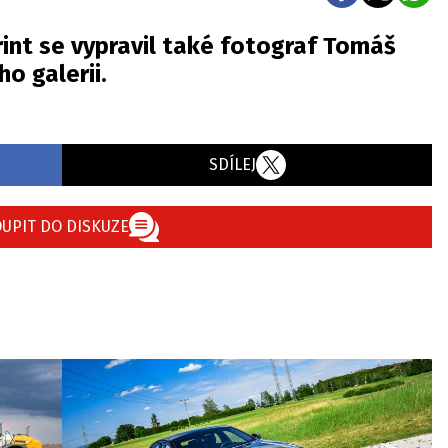
rint se vypravil také fotograf Tomáš
ho galerii.
SDÍLEJ
UPIT DO DISKUZE