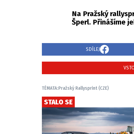
Na Pražský rallysp
Šperl. Přinášíme je
SDÍLEJ
VSTO
TÉMATA:
Pražský Rallysprint (CZE)
STALO SE