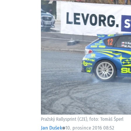
Etický kodex
Kontakt
V
Provozovatelem serveru 
Pražský Rallysprint (CZE), foto: Tomáš Šperl
Jan Dušek
10. prosince 2016 08:52