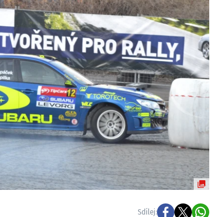
ydavatel
Inzerce
Osobní údaje / Cookies
autoroad.cz je INCORP MEDIA GROUP s.r.o., IČ: 118 23 054
Sdílej: