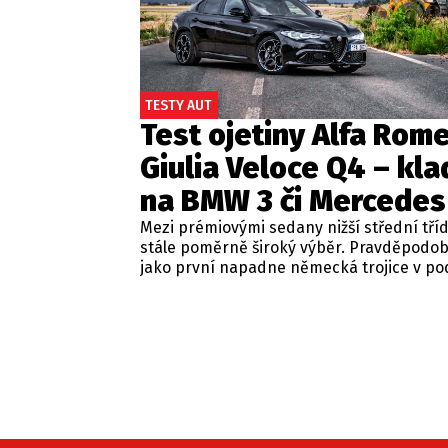
TESTY AUT
Test ojetiny Alfa Rom
Giulia Veloce Q4 – kla
na BMW 3 či Mercedes
Mezi prémiovými sedany nižší střední tří
stále poměrně široký výběr. Pravděpodo
jako první napadne německá trojice v p
BMW řady 3, Mercedes-Benz třídy C a Audi
Jsou to skvělá auta, která nabídnou velmi
zpracování, technologie i komfort, ale u 
motorizací často postrádají jednu důležit
emoce. Pokud ale hledáte auto, které ne
perfektním dopravním prostředkem, ale 
každém nastartování vám vykouzlí úsměv
tváři, možná by vás měla zajímat Alfa Ro
Giulia.