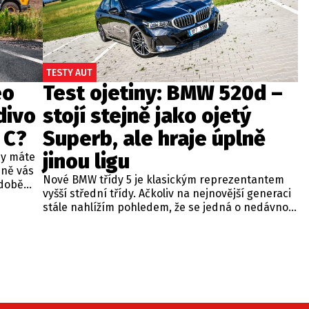
TESTY AUT
eo
Test ojetiny: BMW 520d –
divo
stojí stejně jako ojetý
 C?
Superb, ale hraje úplně
jinou ligu
dy máte
bně vás
Nové BMW třídy 5 je klasickým reprezentantem
odobě
vyšší střední třídy. Ačkoliv na nejnovější generaci
 A4.
stále nahlížím pohledem, že se jedná o nedávno
 dobré
představenou novinku, čas neúprosně letí a od
běžných
zahájení prodeje utekly už tři roky. Začíná se tedy
ou věc –
objevovat i na sekundárním trhu mezi zánovními
bude jen
vozy. Jeden takový kus jsme si vybrali do dnešní
při
recenze a to především proto, že stojí téměř
 na
stejně, jako zánovní Superb čtvrté generace.
meo