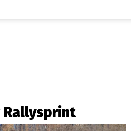
Auta
Elektro
Rally
Motorsport
Testy aut
Novinky ze světa EV
Ostatní
Pit Lane
Novinky
Testy elektromobilů
Tiskovky
Češi v akci
Eko
Trh s elektromobily
Rozhovory
FIA CEZ & Poháry
Spy
Dakar
Mezinárodní scéna
Historie
Z domova
Zajímavosti
Ze světa
Technika
Ekonomika
 Rallysprint
Český trh
Tuning
Profi