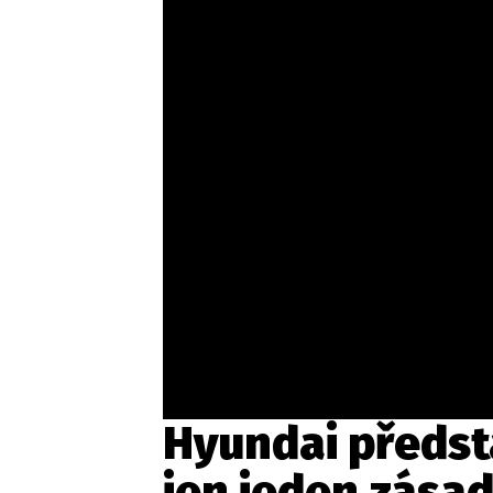
Etický kodex
Kontakt
V
Provozovatelem serveru 
Hyundai předst
jen jeden zása