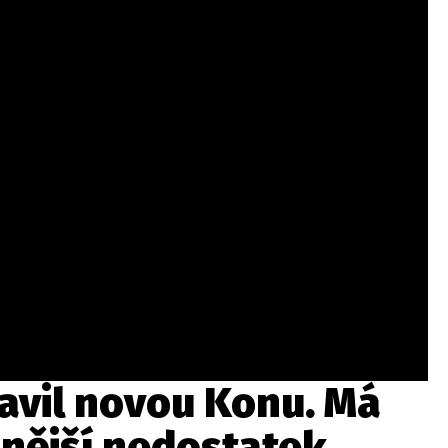
ydavatel
Inzerce
Osobní údaje / Cookies
autoroad.cz je INCORP MEDIA GROUP s.r.o., IČ: 118 23 054
avil novou Konu. Má
dnější nedostatek