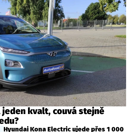
jeden kvalt, couvá stejně
ředu?
Hyundai Kona Electric ujede přes 1 000