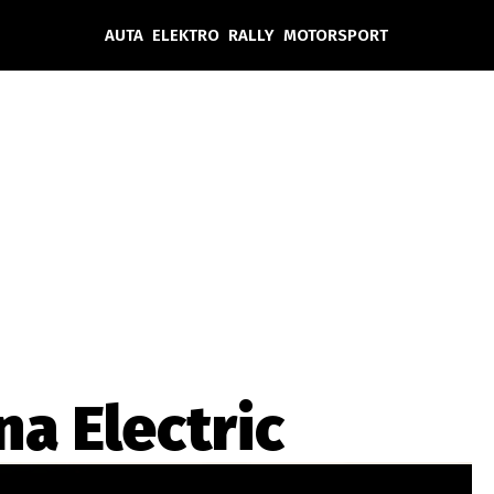
AUTA
ELEKTRO
RALLY
MOTORSPORT
Auta
Elektro
Rally
Motorsport
Testy aut
Novinky ze světa EV
Ostatní
Pit Lane
Novinky
Testy elektromobilů
Tiskovky
Češi v akci
Eko
Trh s elektromobily
Rozhovory
FIA CEZ & Poháry
Spy
Dakar
Mezinárodní scéna
Historie
Z domova
Zajímavosti
Ze světa
Technika
Ekonomika
a Electric
Český trh
Tuning
Profi