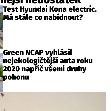
Test Hyundai Kona electric.
Má stále co nabídnout?
Green NCAP vyhlásil
nejekologičtější auta roku
2020 napříč všemi druhy
pohonu