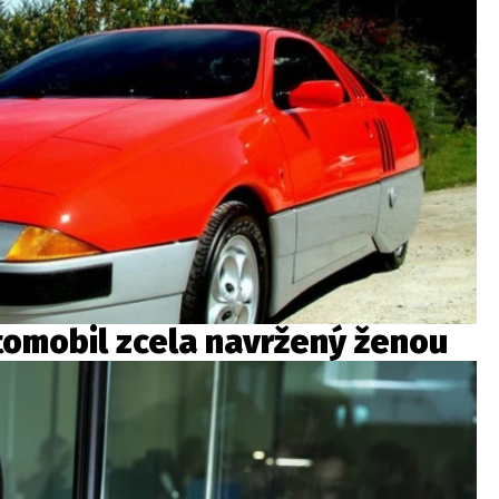
utomobil zcela navržený ženou