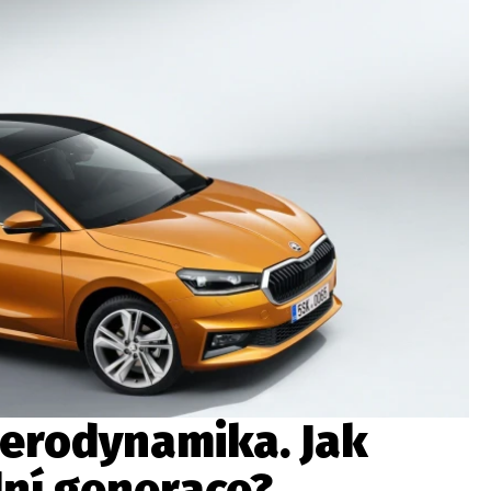
ydavatel
Inzerce
Osobní údaje / Cookies
autoroad.cz je INCORP MEDIA GROUP s.r.o., IČ: 118 23 054
aerodynamika. Jak
ní generace?