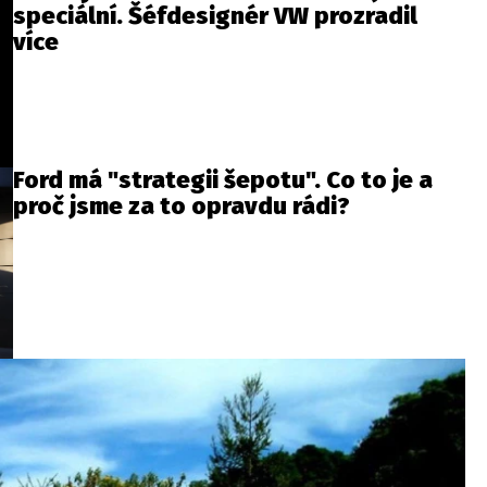
speciální. Šéfdesignér VW prozradil
více
Ford má "strategii šepotu". Co to je a
proč jsme za to opravdu rádi?