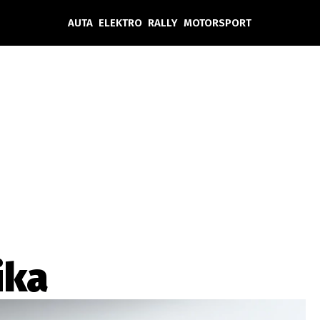
AUTA
ELEKTRO
RALLY
MOTORSPORT
Auta
Elektro
Rally
Motorsport
Testy aut
Novinky ze světa EV
Ostatní
Pit Lane
Novinky
Testy elektromobilů
Tiskovky
Češi v akci
Eko
Trh s elektromobily
Rozhovory
FIA CEZ & Poháry
Spy
Dakar
Mezinárodní scéna
Historie
Z domova
Zajímavosti
Ze světa
Technika
Ekonomika
ika
Český trh
Tuning
Profi