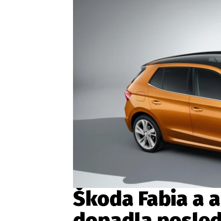
Etický kodex
Kontakt
V
Provozovatelem serveru 
Škoda Fabia a 
dopadla posled