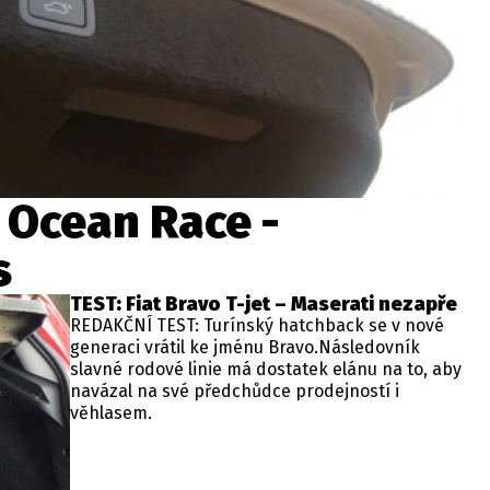
 Ocean Race -
s
TEST: Fiat Bravo T-jet – Maserati nezapře
REDAKČNÍ TEST: Turínský hatchback se v nové
generaci vrátil ke jménu Bravo.Následovník
slavné rodové linie má dostatek elánu na to, aby
navázal na své předchůdce prodejností i
věhlasem.