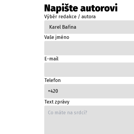
Napište autorovi
Výběr redakce / autora
Etický kodex
Kontakt
V
Provozovatelem serveru 
Vaše jméno
E-mail
Telefon
Text zprávy