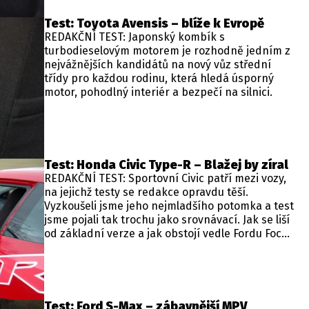
Test: Toyota Avensis – blíže k Evropě
REDAKČNÍ TEST: Japonský kombík s
turbodieselovým motorem je rozhodně jedním z
nejvážnějších kandidátů na nový vůz střední
třídy pro každou rodinu, která hledá úsporný
motor, pohodlný interiér a bezpečí na silnici.
Test: Honda Civic Type-R – Blažej by zíral
REDAKČNÍ TEST: Sportovní Civic patří mezi vozy,
na jejichž testy se redakce opravdu těší.
Vyzkoušeli jsme jeho nejmladšího potomka a test
jsme pojali tak trochu jako srovnávací. Jak se liší
od základní verze a jak obstojí vedle Fordu Focus
ST?
Test: Ford S-Max – zábavnější MPV