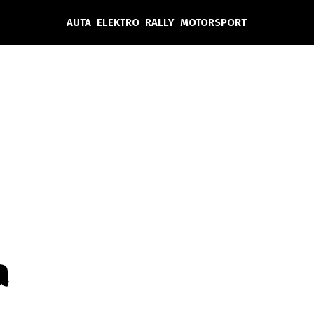
AUTA
ELEKTRO
RALLY
MOTORSPORT
Auta
Elektro
Rally
Motorsport
Testy aut
Novinky ze světa EV
Ostatní
Pit Lane
Novinky
Testy elektromobilů
Tiskovky
Češi v akci
Eko
Trh s elektromobily
Rozhovory
FIA CEZ & Poháry
Spy
Dakar
Mezinárodní scéna
Historie
Z domova
Zajímavosti
Ze světa
Technika
Ekonomika
a
Český trh
Tuning
Profi