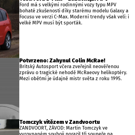
Ford má s velkými rodinnými vozy typu MPV
bohaté zkušenosti díky starému modelu Galaxy a
Focusu ve verzi C-Max. Moderní trendy však velí: i
velké MPV musí být sporťák.
Potvrzeno: Zahynul Colin McRae!
Britský Autosport včera zveřejnil neověřenou
zprávu o tragické nehodě McRaeovy helikoptéry.
Mezi oběťmi je údajně mistr světa z roku 1995.
Tomczyk vítězem v Zandvoortu
ZANDVOORT, ZÁVOD: Martin Tomczyk ve
vyrovnaném souboji porazil tři soupeře na