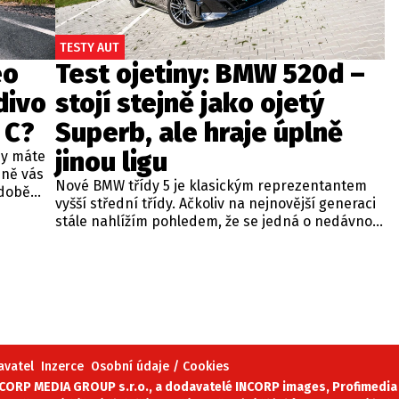
TESTY AUT
eo
Test ojetiny: BMW 520d –
divo
stojí stejně jako ojetý
 C?
Superb, ale hraje úplně
jinou ligu
dy máte
bně vás
Nové BMW třídy 5 je klasickým reprezentantem
odobě
vyšší střední třídy. Ačkoliv na nejnovější generaci
 A4.
stále nahlížím pohledem, že se jedná o nedávno
 dobré
představenou novinku, čas neúprosně letí a od
běžných
zahájení prodeje utekly už tři roky. Začíná se tedy
ou věc –
objevovat i na sekundárním trhu mezi zánovními
bude jen
vozy. Jeden takový kus jsme si vybrali do dnešní
při
recenze a to především proto, že stojí téměř
 na
stejně, jako zánovní Superb čtvrté generace.
meo
avatel
Inzerce
Osobní údaje / Cookies
ORP MEDIA GROUP s.r.o., a dodavatelé INCORP images, Profimedia 