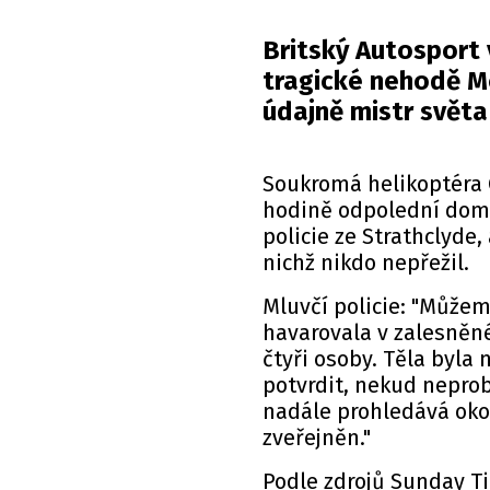
Britský Autosport 
tragické nehodě M
údajně mistr světa
Soukromá helikoptéra 
hodině odpolední dom
policie ze Strathclyde,
nichž nikdo nepřežil.
Mluvčí policie: "Můžem
havarovala v zalesněné
čtyři osoby. Těla byla
potvrdit, nekud neprobě
nadále prohledává oko
zveřejněn."
Podle zdrojů Sunday Ti