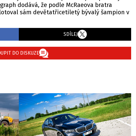
egraph dodává, že podle McRaeova bratra
ilotoval sám devětatřicetiletý bývalý šampion v
SDÍLEJ
UPIT DO DISKUZE