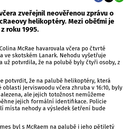
včera zveřejnil neověřenou zprávu o
cRaeovy helikoptéry. Mezi oběťmi je
 z roku 1995.
Colina McRae havarovala včera po čtvrté
a ve skotském Lanark. Nehodu vyšetřuje
 a už potvrdila, že na polubě byly čtyři osoby, z
e potvrdit, že na palubě helikoptéry, která
 oblasti Jerviswoodu včera zhruba v 16:10, byly
 nalezena, ale jejich totožnost nemůžeme
hne jejich formální identifikace. Policie
lí místa nehody a výsledek šetření bude
mes byl s McRaem na palubě i jeho pětiletý