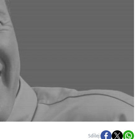
ydavatel
Inzerce
Osobní údaje / Cookies
autoroad.cz je INCORP MEDIA GROUP s.r.o., IČ: 118 23 054
Sdílej: