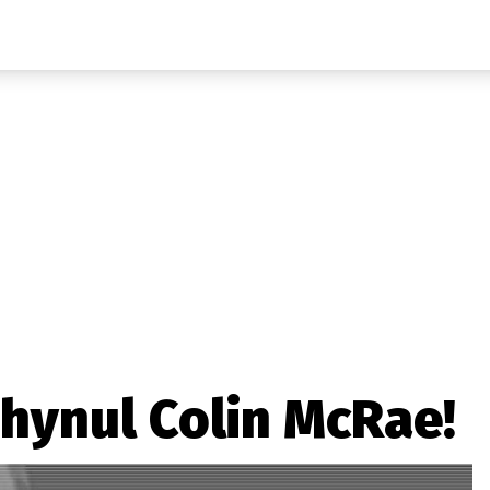
Auta
Elektro
Rally
Motorsport
Testy aut
Novinky ze světa EV
Ostatní
Pit Lane
Novinky
Testy elektromobilů
Tiskovky
Češi v akci
Eko
Trh s elektromobily
Rozhovory
FIA CEZ & Poháry
Spy
Dakar
Mezinárodní scéna
Historie
Z domova
Zajímavosti
Ze světa
Technika
Ekonomika
hynul Colin McRae!
Český trh
Tuning
Profi