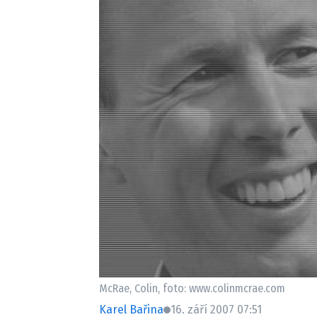
Etický kodex
Kontakt
V
Provozovatelem serveru 
McRae, Colin, foto: www.colinmcrae.com
Karel Bařina
16. září 2007 07:51