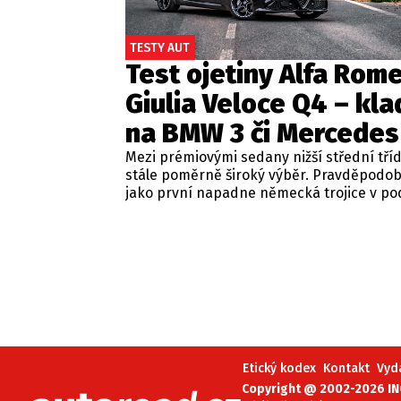
TESTY AUT
Test ojetiny Alfa Rom
Giulia Veloce Q4 – kla
na BMW 3 či Mercedes
Mezi prémiovými sedany nižší střední tří
stále poměrně široký výběr. Pravděpodo
jako první napadne německá trojice v p
BMW řady 3, Mercedes-Benz třídy C a Audi
Jsou to skvělá auta, která nabídnou velmi
zpracování, technologie i komfort, ale u 
motorizací často postrádají jednu důležit
emoce. Pokud ale hledáte auto, které ne
perfektním dopravním prostředkem, ale 
každém nastartování vám vykouzlí úsměv
tváři, možná by vás měla zajímat Alfa Ro
Giulia.
Etický kodex
Kontakt
Vyd
Copyright @ 2002-2026 INC