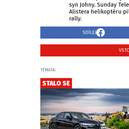
syn Johny. Sunday Tel
Alistera helikoptéru p
rally.
SDÍLEJ
VSTO
TÉMATA:
STALO SE