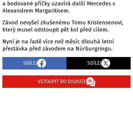
PIT LANE
a bodované příčky uzavírá další Mercedes s
ČEŠI V AKCI
Alexandrem Margaritisem.
FIA CEZ & POHÁRY
Závod nevyšel zkušenému Tomu Kristensenovi,
MEZINÁRODNÍ SCÉNA
který musel odstoupit pět kol před cílem.
Nyní je na řadě více než měsíc dlouhá letní
SLEDUJTE NÁS NA
|
přestávka před závodem na Nürburgringu.
SDÍLEJ
SDÍLEJ
Máte příběh, fotku nebo video?
Pošlete e-mail na autoroad.cz
VSTOUPIT DO DISKUZE
ETICKÝ KODEX
KONTAKT
VYDAVATEL
INZERCE
OSOBNÍ ÚDAJE / COOKIES