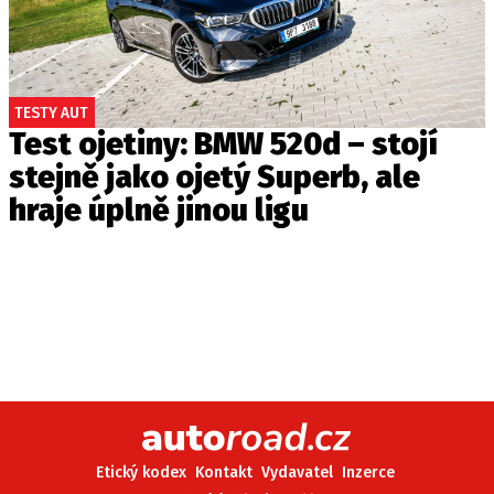
TESTY AUT
Test ojetiny: BMW 520d – stojí
stejně jako ojetý Superb, ale
hraje úplně jinou ligu
Etický kodex
Kontakt
Vydavatel
Inzerce