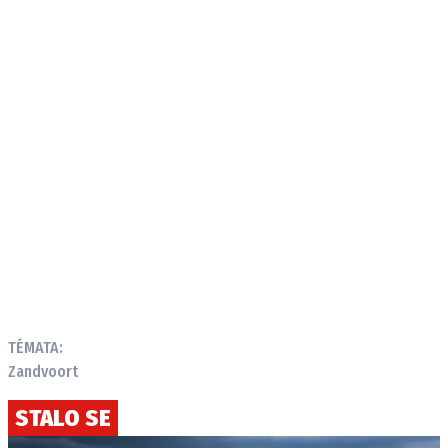
Provozovatelem serveru autoroad.cz je
INCORP MEDIA GROUP s.r.o., IČ: 118 23 054
TÉMATA:
Zandvoort
STALO SE