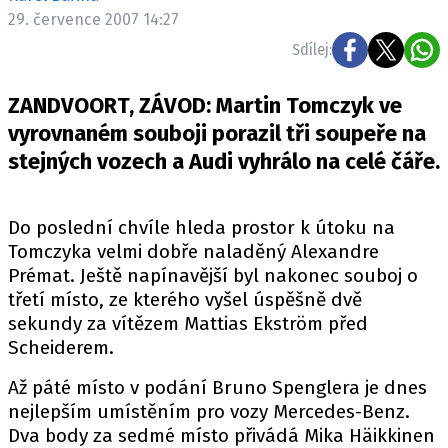
ELEKTRO
29. července 2007 14:27
Sdílej:
NOVINKY ZE SVĚTA EV
TESTY ELEKTROMOBILŮ
ZANDVOORT, ZÁVOD: Martin Tomczyk ve
TRH S ELEKTROMOBILY
vyrovnaném souboji porazil tři soupeře na
stejných vozech a Audi vyhrálo na celé čáře.
RALLY
OSTATNÍ
Do poslední chvíle hleda prostor k útoku na
TISKOVKY
Tomczyka velmi dobře naladěný Alexandre
ROZHOVORY
Prémat. Ještě napínavější byl nakonec souboj o
třetí místo, ze kterého vyšel úspěšně dvě
DAKAR
sekundy za vítězem Mattias Ekström před
Z DOMOVA
Scheiderem.
ZE SVĚTA
Až páté místo v podání Bruno Spenglera je dnes
MOTORSPORT
nejlepším umístěním pro vozy Mercedes-Benz.
Dva body za sedmé místo přivádá Mika Häikkinen