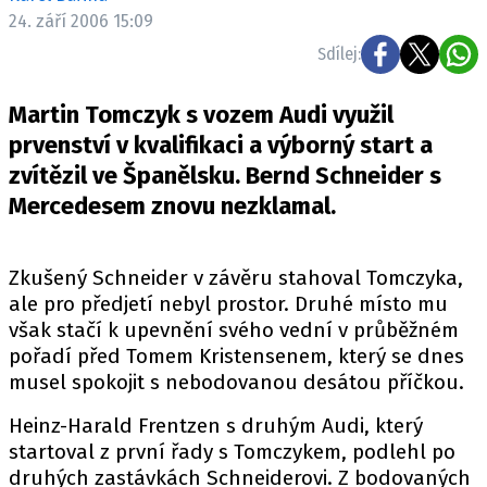
ELEKTRO
24. září 2006 15:09
Sdílej:
NOVINKY ZE SVĚTA EV
TESTY ELEKTROMOBILŮ
Martin Tomczyk s vozem Audi využil
TRH S ELEKTROMOBILY
prvenství v kvalifikaci a výborný start a
zvítězil ve Španělsku. Bernd Schneider s
RALLY
Mercedesem znovu nezklamal.
OSTATNÍ
TISKOVKY
Zkušený Schneider v závěru stahoval Tomczyka,
ROZHOVORY
ale pro předjetí nebyl prostor. Druhé místo mu
DAKAR
však stačí k upevnění svého vední v průběžném
pořadí před Tomem Kristensenem, který se dnes
Z DOMOVA
musel spokojit s nebodovanou desátou příčkou.
ZE SVĚTA
Heinz-Harald Frentzen s druhým Audi, který
MOTORSPORT
startoval z první řady s Tomczykem, podlehl po
druhých zastávkách Schneiderovi. Z bodovaných