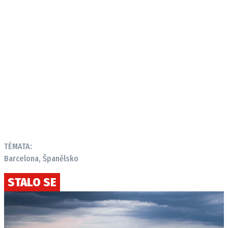
Provozovatelem serveru autoroad.cz je
INCORP MEDIA GROUP s.r.o., IČ: 118 23 054
TÉMATA:
Barcelona, Španělsko
STALO SE