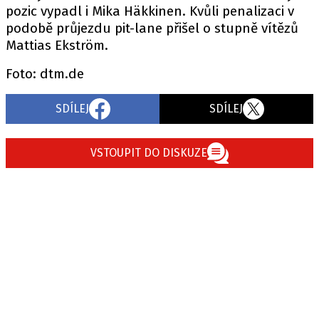
PIT LANE
pozic vypadl i Mika Häkkinen. Kvůli penalizaci v
ČEŠI V AKCI
podobě průjezdu pit-lane přišel o stupně vítězů
Mattias Ekström.
FIA CEZ & POHÁRY
MEZINÁRODNÍ SCÉNA
Foto: dtm.de
SLEDUJTE NÁS NA
|
SDÍLEJ
SDÍLEJ
Máte příběh, fotku nebo video?
VSTOUPIT DO DISKUZE
Pošlete e-mail na autoroad.cz
ETICKÝ KODEX
KONTAKT
VYDAVATEL
INZERCE
OSOBNÍ ÚDAJE / COOKIES