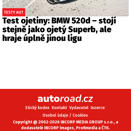
TESTY AUT
Test ojetiny: BMW 520d – stojí
stejně jako ojetý Superb, ale
hraje úplně jinou ligu
Etický kodex
Kontakt
Vydavatel
Inzerce
Osobní údaje / Cookies
Copyright @ 2002-2026 INCORP MEDIA GROUP s.r.o., a
dodavatelé INCORP images, Profimedia a ČTK.