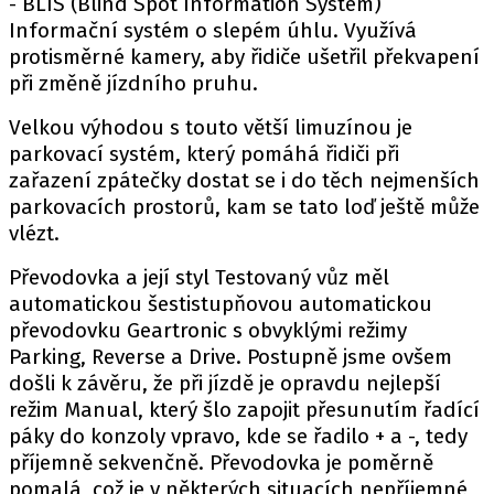
- BLIS (Blind Spot Information System)
Informační systém o slepém úhlu. Využívá
protisměrné kamery, aby řidiče ušetřil překvapení
při změně jízdního pruhu.
Velkou výhodou s touto větší limuzínou je
parkovací systém, který pomáhá řidiči při
zařazení zpátečky dostat se i do těch nejmenších
parkovacích prostorů, kam se tato loď ještě může
vlézt.
Převodovka a její styl Testovaný vůz měl
automatickou šestistupňovou automatickou
převodovku Geartronic s obvyklými režimy
Parking, Reverse a Drive. Postupně jsme ovšem
došli k závěru, že při jízdě je opravdu nejlepší
režim Manual, který šlo zapojit přesunutím řadící
páky do konzoly vpravo, kde se řadilo + a -, tedy
příjemně sekvenčně. Převodovka je poměrně
pomalá, což je v některých situacích nepříjemné,