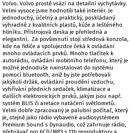
Volvo. Volvo prostě vsází na detailní vychytávky.
Velmi vysoce jsme hodnotili také interiér. Je
jednoduchý, účelný a praktický, poskládaný
Provozovatelem serveru autoroad.cz je
výhradně z kvalitních plastů, kůže a leštěného
INCORP MEDIA GROUP s.r.o., IČ: 118 23 054
hliníku. Přístrojová deska je přehledná a
elegantní. Za povšimnutí stojí středová konzola,
kde na řidiče a spolujezdce čeká k ovládání
mnoho ovládacích prvků. Mnoho tlačítek k
autorádiu, ovládání mobilního telefonu, který je
možné jednoduše nainstalovat do systému
pomocí bluetooth, aniž by jste potřebovali
jakýkoli držák, ovládání proudění vzduchu,
vyhřívání předních sedaček, klimatizace a
dalších elektronických prvků, jakým jsou např.
systém BLIS či aretace natáčení světlometů.
Velmi dobře zpracovaný je palubní počítač, který
je, stejně jako rádio vybavené audiosystémem
Premium Sound s Dynaudio, což zahrnuje rádio,
přehrávač pro 6CD/MP3 s 11ti reproduktory a