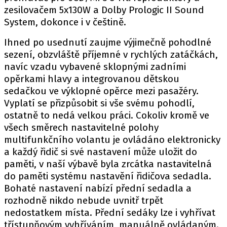
zesilovačem 5x130W a Dolby Prologic II Sound
System, dokonce i v češtině.
Ihned po usednutí zaujme výjimečně pohodlné
sezení, obzvláště příjemné v rychlých zatáčkách,
navíc vzadu vybavené sklopnými zadními
opěrkami hlavy a integrovanou dětskou
sedačkou ve výklopné opěrce mezi pasažéry.
Vyplatí se přizpůsobit si vše svému pohodlí,
ostatně to nedá velkou práci. Cokoliv kromě ve
všech směrech nastavitelné polohy
multifunkčního volantu je ovládáno elektronicky
a každý řidič si své nastavení může uložit do
paměti, v naší výbavě byla zrcátka nastavitelná
do paměti systému nastavění řidičova sedadla.
Bohaté nastavení nabízí přední sedadla a
rozhodně nikdo nebude uvnitř trpět
nedostatkem místa. Přední sedáky lze i vyhřívat
třístupňovým vyhříváním, manuálně ovládaným.