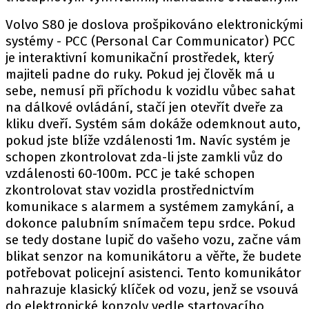
Volvo S80 je doslova prošpikováno elektronickými
systémy - PCC (Personal Car Communicator) PCC
je interaktivní komunikační prostředek, který
majiteli padne do ruky. Pokud jej člověk má u
sebe, nemusí při příchodu k vozidlu vůbec sahat
na dálkové ovládání, stačí jen otevřít dveře za
kliku dveří. Systém sám dokáže odemknout auto,
pokud jste blíže vzdálenosti 1m. Navíc systém je
schopen zkontrolovat zda-li jste zamkli vůz do
vzdálenosti 60-100m. PCC je také schopen
zkontrolovat stav vozidla prostřednictvím
komunikace s alarmem a systémem zamykání, a
dokonce palubním snímačem tepu srdce. Pokud
se tedy dostane lupič do vašeho vozu, začne vám
blikat senzor na komunikátoru a věřte, že budete
potřebovat policejní asistenci. Tento komunikátor
nahrazuje klasický klíček od vozu, jenž se vsouvá
do elektronické konzoly vedle startovacího