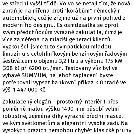
PIT LANE
ve střední vyšší třídě. Volvo se netají tím, že nová
ČEŠI V AKCI
zbraň je namířena proti "korábům" německým
automobilek, což je zřejmé už na první pohled z
FIA CEZ & POHÁRY
moderního designu. Es osmdesátka se oproti
MEZINÁRODNÍ SCÉNA
svým předchůdcům výrazně zakulatila, čímž je
více zaměřena na mladší generaci klientů.
SLEDUJTE NÁS NA
|
Vyzkoušeli jsme tuto sympatickou mladou
limuzínu s celohliníkovým benzínovým řadovým
šestiválcem o objemu 3,2 litru a výkonu 175 kW
Máte příběh, fotku nebo video?
(238 k) při 6200 ot./min. Testovaný vůz byl ve
Pošlete e-mail na autoroad.cz
výbavě SUMMUM, na jehož zaplacení byste
potřebovali vypsat bankovní příkaz k úhradě ve
výši 1 447 000 Kč.
ETICKÝ KODEX
Zakulacený elegán - prostorný interiér I přes
KONTAKT
poměrně malou výšku 1490 mm působí velmi
VYDAVATEL
robustně, zejména díky výrazné přední masce,
INZERCE
velkým světlometům a elegantní vysoké zádi. Na
vysokých prazích nemohou chybět klasické pruhy
OSOBNÍ ÚDAJE / COOKIES