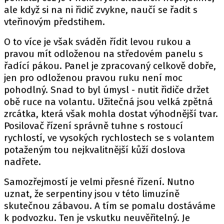
ale když si na ni řidič zvykne, naučí se řadit s
vteřinovým předstihem.
O to více je však sváděn řídit levou rukou a
pravou mít odloženou na středovém panelu s
řadící pákou. Panel je zpracovaný celkově dobře,
jen pro odloženou pravou ruku není moc
pohodlný. Snad to byl úmysl - nutit řidiče držet
obě ruce na volantu. Užitečná jsou velká zpětná
zrcátka, která však mohla dostat výhodnější tvar.
Posilovač řízení správně tuhne s rostoucí
rychlostí, ve vysokých rychlostech se s volantem
potaženým tou nejkvalitnější kůží doslova
nadřete.
Samozřejmostí je velmi přesné řízení. Nutno
uznat, že serpentiny jsou v této limuzíně
skutečnou zábavou. A tím se pomalu dostáváme
k podvozku. Ten je vskutku neuvěřitelný. Je