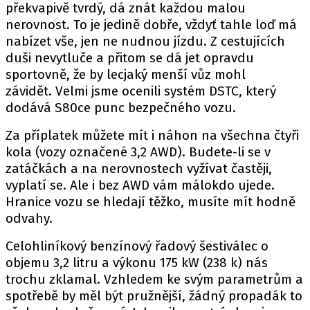
překvapivě tvrdý, dá znát každou malou
nerovnost. To je jedině dobře, vždyť tahle loď má
nabízet vše, jen ne nudnou jízdu. Z cestujících
duši nevytluče a přitom se dá jet opravdu
sportovně, že by lecjaký menší vůz mohl
závidět. Velmi jsme ocenili systém DSTC, který
dodává S80ce punc bezpečného vozu.
Za příplatek můžete mít i náhon na všechna čtyři
kola (vozy označené 3,2 AWD). Budete-li se v
zatáčkách a na nerovnostech vyžívat častěji,
vyplatí se. Ale i bez AWD vám málokdo ujede.
Hranice vozu se hledají těžko, musíte mít hodně
odvahy.
Celohliníkový benzínový řadový šestiválec o
objemu 3,2 litru a výkonu 175 kW (238 k) nás
trochu zklamal. Vzhledem ke svým parametrům a
spotřebě by měl být pružnější, žádný propadák to