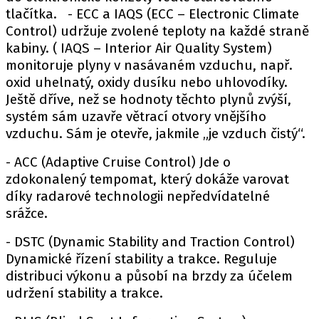
tlačítka. - ECC a IAQS (ECC – Electronic Climate
Control) udržuje zvolené teploty na každé straně
kabiny. ( IAQS – Interior Air Quality System)
monitoruje plyny v nasávaném vzduchu, např.
oxid uhelnatý, oxidy dusíku nebo uhlovodíky.
Ještě dříve, než se hodnoty těchto plynů zvýší,
systém sám uzavře větrací otvory vnějšího
vzduchu. Sám je otevře, jakmile „je vzduch čistý“.
- ACC (Adaptive Cruise Control) Jde o
zdokonalený tempomat, který dokáže varovat
díky radarové technologii nepředvídatelné
srážce.
- DSTC (Dynamic Stability and Traction Control)
Dynamické řízení stability a trakce. Reguluje
distribuci výkonu a působí na brzdy za účelem
udržení stability a trakce.