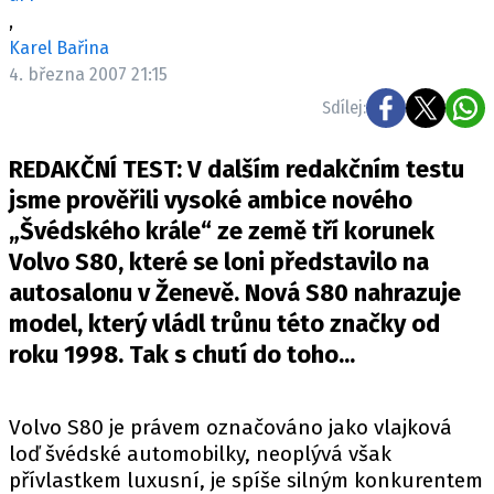
ELEKTRO
,
Karel Bařina
NOVINKY ZE SVĚTA EV
4. března 2007 21:15
TESTY ELEKTROMOBILŮ
Sdílej:
TRH S ELEKTROMOBILY
REDAKČNÍ TEST: V dalším redakčním testu
RALLY
jsme prověřili vysoké ambice nového
„Švédského krále“ ze země tří korunek
OSTATNÍ
Volvo S80, které se loni představilo na
TISKOVKY
autosalonu v Ženevě. Nová S80 nahrazuje
ROZHOVORY
model, který vládl trůnu této značky od
DAKAR
roku 1998. Tak s chutí do toho...
Z DOMOVA
ZE SVĚTA
Volvo S80 je právem označováno jako vlajková
MOTORSPORT
loď švédské automobilky, neoplývá však
přívlastkem luxusní, je spíše silným konkurentem