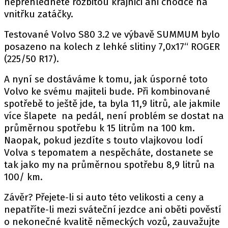
nepřehlédnete rozbitou krajnici ani chodce na
vnitřku zatáčky.
Testované Volvo S80 3.2 ve výbavě SUMMUM bylo
posazeno na kolech z lehké slitiny 7,0x17“ ROGER
(225/50 R17).
A nyní se dostáváme k tomu, jak úsporné toto
Volvo ke svému majiteli bude. Při kombinované
spotřebě to ještě jde, ta byla 11,9 litrů, ale jakmile
více šlapete na pedál, není problém se dostat na
průměrnou spotřebu k 15 litrům na 100 km.
Naopak, pokud jezdíte s touto vlajkovou lodí
Volva s tepomatem a nespěcháte, dostanete se
tak jako my na průměrnou spotřebu 8,9 litrů na
100/ km.
Závěr? Přejete-li si auto této velikosti a ceny a
nepatříte-li mezi sváteční jezdce ani oběti pověstí
o nekonečné kvalitě německých vozů, zauvažujte