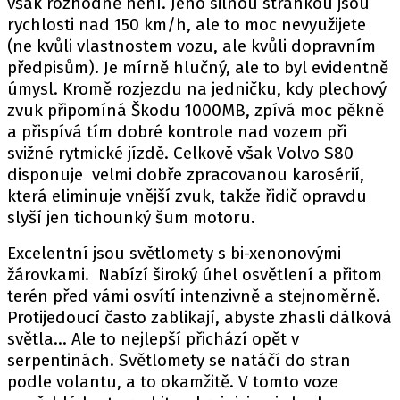
však rozhodně není. Jeho silnou stránkou jsou
rychlosti nad 150 km/h, ale to moc nevyužijete
(ne kvůli vlastnostem vozu, ale kvůli dopravním
předpisům). Je mírně hlučný, ale to byl evidentně
úmysl. Kromě rozjezdu na jedničku, kdy plechový
zvuk připomíná Škodu 1000MB, zpívá moc pěkně
a přispívá tím dobré kontrole nad vozem při
svižné rytmické jízdě. Celkově však Volvo S80
disponuje velmi dobře zpracovanou karosérií,
která eliminuje vnější zvuk, takže řidič opravdu
slyší jen tichounký šum motoru.
Excelentní jsou světlomety s bi-xenonovými
žárovkami. Nabízí široký úhel osvětlení a přitom
terén před vámi osvítí intenzivně a stejnoměrně.
Protijedoucí často zablikají, abyste zhasli dálková
světla... Ale to nejlepší přichází opět v
serpentinách. Světlomety se natáčí do stran
podle volantu, a to okamžitě. V tomto voze