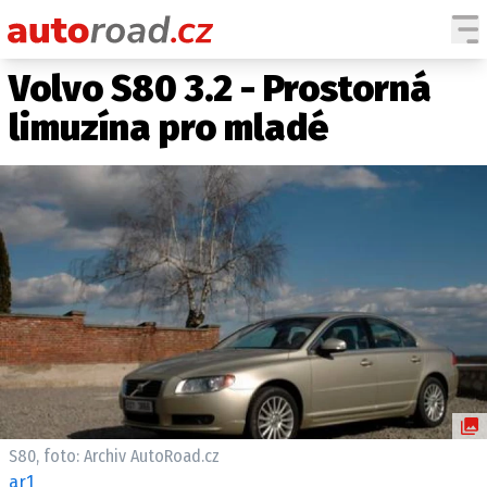
Volvo S80 3.2 - Prostorná
AUTA
limuzína pro mladé
TESTY AUT
NOVINKY
EKO
SPY
HISTORIE
ZAJÍMAVOSTI
TECHNIKA
EKONOMIKA
ČESKÝ TRH
TUNING
S80, foto: Archiv AutoRoad.cz
PROFI
ar1