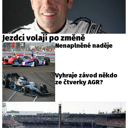
Jezdci volají po změně
Nenaplněné naděje
Vyhraje závod někdo
ze čtverky AGR?