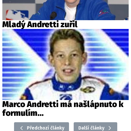
Mladý Andretti zuřil
Marco Andretti má našlápnuto k
formulím...
Předchozí články
Další články