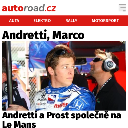
AUTA
AUTA
ELEKTRO
RALLY
MOTORSPORT
Andretti, Marco
TESTY AUT
NOVINKY
EKO
SPY
HISTORIE
ZAJÍMAVOSTI
TECHNIKA
EKONOMIKA
ČESKÝ TRH
TUNING
Andretti a Prost společně na
PROFI
Le Mans