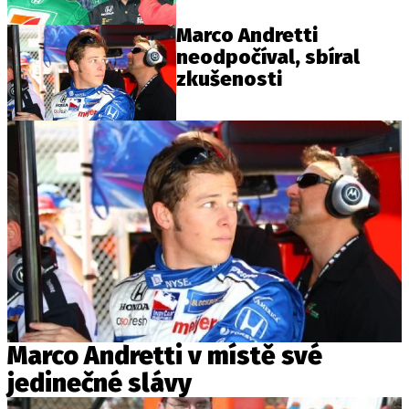
Marco Andretti
neodpočíval, sbíral
Provozovatelem serveru autoroad.cz je
zkušenosti
INCORP MEDIA GROUP s.r.o., IČ: 118 23 054
Marco Andretti v místě své
jedinečné slávy