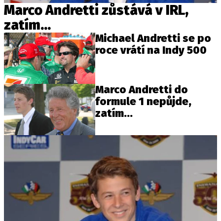
Marco Andretti zůstává v IRL,
zatím...
Michael Andretti se po
roce vrátí na Indy 500
Marco Andretti do
formule 1 nepůjde,
zatím...