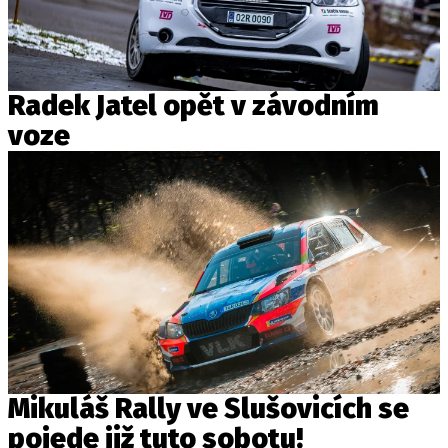
Radek Jatel opět v závodním
voze
Mikuláš Rally ve Slušovicích se
pojede již tuto sobotu!