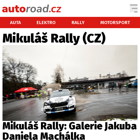
AUTA
AUTA
ELEKTRO
RALLY
MOTORSPORT
Mikuláš Rally (CZ)
TESTY AUT
NOVINKY
EKO
SPY
HISTORIE
ZAJÍMAVOSTI
TECHNIKA
EKONOMIKA
ČESKÝ TRH
TUNING
Mikuláš Rally: Galerie Jakuba
PROFI
Daniela Machálka