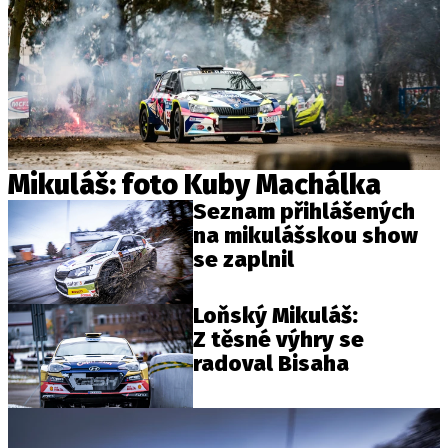
Mikuláš: foto Kuby Machálka
Seznam přihlášených
na mikulášskou show
se zaplnil
Loňský Mikuláš:
Z těsné výhry se
radoval Bisaha