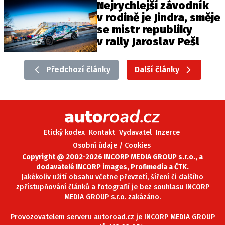
Nejrychlejší závodník
v rodině je Jindra, směje
se mistr republiky
v rally Jaroslav Pešl
Předchozí články
Další články
Etický kodex
Kontakt
Vydavatel
Inzerce
Osobní údaje / Cookies
Copyright @ 2002-2026 INCORP MEDIA GROUP s.r.o., a
dodavatelé INCORP images, Profimedia a ČTK.
Jakékoliv užití obsahu včetne převzetí, šíření či dalšího
zpřístupňování článků a fotografií je bez souhlasu INCORP
MEDIA GROUP s.r.o. zakázáno.
Provozovatelem serveru autoroad.cz je INCORP MEDIA GROUP