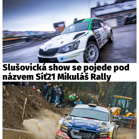
Slušovická show se pojede pod
názvem Síť21 Mikuláš Rally