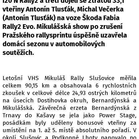
i20 N Rally2 a třetí dojeli se ztrátou 33,1
PIT LANE
vteřiny Antonín Tlusťák, Michal Večerka
ČEŠI V AKCI
(Antonín Tlusťák) na voze Škoda Fabia
FIA CEZ & POHÁRY
Rally2 Evo. Mikulášská show po zrušení
MEZINÁRODNÍ SCÉNA
Pražského rallysprintu úspěšně uzavřela
domácí sezonu v automobilových
SLEDUJTE NÁS NA
|
soutěžích.
Máte příběh, fotku nebo video?
Pošlete e-mail na autoroad.cz
Letošní VHS Mikuláš Rally Slušovice měřila
celkem 90,15 km a obsahovala 6 rychlostních
zkoušek v celkové délce 24,93 ostrých kilometrů
ETICKÝ KODEX
na úsecích Dostihovka okruh, Bernardýnská a
KONTAKT
Mikulášská. Závěrečná erzeta Bernardýnská z
Trnavy do Kašavy se jela jako Power Stage,
VYDAVATEL
posádkám byly uděleny bonusové vteřiny za
INZERCE
umístění na 1. až 5. místě absolutního pořadí. V
OSOBNÍ ÚDAJE / COOKIES
okolí Slušovic a Podkopné Lhoty panovalo po