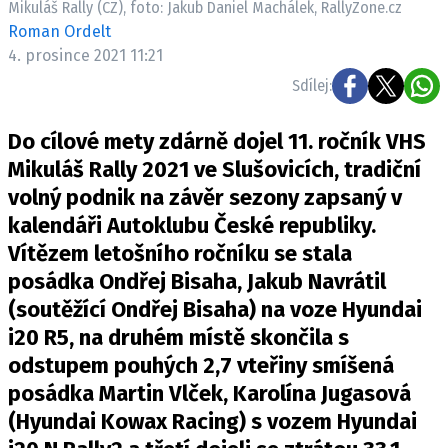
Mikuláš Rally (CZ), foto: Jakub Daniel Machálek, RallyZone.cz
ELEKTRO
Roman Ordelt
4. prosince 2021 11:21
NOVINKY ZE SVĚTA EV
Sdílej:
TESTY ELEKTROMOBILŮ
TRH S ELEKTROMOBILY
Do cílové mety zdárně dojel 11. ročník VHS
RALLY
Mikuláš Rally 2021 ve Slušovicích, tradiční
volný podnik na závěr sezony zapsaný v
OSTATNÍ
kalendáři Autoklubu České republiky.
TISKOVKY
Vítězem letošního ročníku se stala
ROZHOVORY
posádka Ondřej Bisaha, Jakub Navrátil
DAKAR
(soutěžící Ondřej Bisaha) na voze Hyundai
Z DOMOVA
i20 R5, na druhém místě skončila s
ZE SVĚTA
odstupem pouhých 2,7 vteřiny smíšená
posádka Martin Vlček, Karolína Jugasová
MOTORSPORT
(Hyundai Kowax Racing) s vozem Hyundai