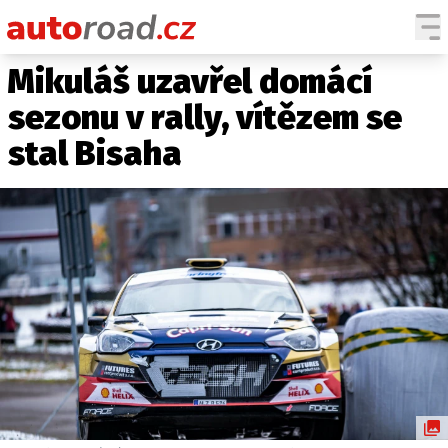
Mikuláš uzavřel domácí
AUTA
sezonu v rally, vítězem se
TESTY AUT
stal Bisaha
NOVINKY
EKO
SPY
HISTORIE
ZAJÍMAVOSTI
TECHNIKA
EKONOMIKA
ČESKÝ TRH
TUNING
PROFI