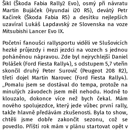
Šikl (Škoda Fabia Rally2 Evo), osmý při návratu
Martin Bujáček (Hyundai i20 R5), devátý Petr
Kačírek (Škoda Fabia R5) a desítku nejlepších
uzavíral Lukáš Lapdavský ze Slovenska na voze
Mitsubishi Lancer Evo IX.
Početní fanoušci rallysportu viděli ve Slušovicích
hezké průjezdy i mezi jezdci na vozech s jednou
poháněnou nápravou. Zde byl nejrychlejší Daniel
Polášek (Ford Fiesta Rally4), s odstupem 5,7 vteřin
skončil druhý Peter Surovič (Peugeot 208 R2),
třetí dojel Martin Narovec (Ford Fiesta Rally4).
„Pomalu jsem se dostával do tempa, protože na
minulých závodech jsem měl nehodu. Hodně to
klouzalo, dokonce více než bych čekal. Mám
nového spolujezdce, který jede vůbec první rally,
takže hlavně předávám zkušenosti. Byla to show,
chtěli jsme dobře zakončit sezonu, což se
povedlo. Příští rok mám v plánu startovat opět v