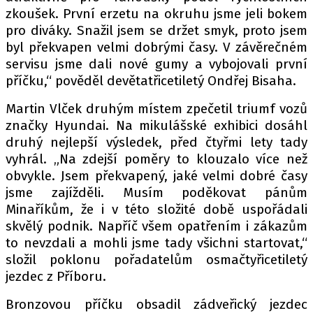
zkoušek. První erzetu na okruhu jsme jeli bokem
pro diváky. Snažil jsem se držet smyk, proto jsem
byl překvapen velmi dobrými časy. V závěrečném
servisu jsme dali nové gumy a vybojovali první
příčku,“ pověděl devětatřicetiletý Ondřej Bisaha.
Martin Vlček druhým místem zpečetil triumf vozů
značky Hyundai. Na mikulášské exhibici dosáhl
druhý nejlepší výsledek, před čtyřmi lety tady
vyhrál. „Na zdejší poměry to klouzalo více než
obvykle. Jsem překvapený, jaké velmi dobré časy
jsme zajížděli. Musím poděkovat pánům
Minaříkům, že i v této složité době uspořádali
skvělý podnik. Napříč všem opatřením i zákazům
to nevzdali a mohli jsme tady všichni startovat,“
složil poklonu pořadatelům osmačtyřicetiletý
jezdec z Příboru.
Bronzovou příčku obsadil zádveřický jezdec