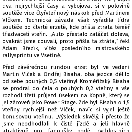
dva nejrychlejší časy a vybojoval si v polovině
soutěže více čtyřvteřinový náskok před Martinem
Vlčkem. Technická závada však vyřadila lídra
soutěže po čtvrté erzetě, kde přišla ztráta téměř
třiadvaceti vteřin. „Auto přestalo zatáčet doleva,
dvakrát jsme couvali, proto přišla ta ztráta,“ řekl
Adam Březík, vítěz posledního mistrovského
rallysprintu ve Vsetíně.
Před závěrečnou rundou erzet byli ve vedení
Martin Vlček a Ondřej Bisaha, oba jezdce dělilo
od sebe pouhých 0,5 vteřiny! Kroměřížský Bisaha
se prodral do čela o pouhých 0,2 vteřiny a vše
rozhodl třetí průjezd úsekem na Kopné, který se
jel zároveň jako Power Stage. Zde byl Bisaha o 1,5
vteřiny rychlejší než Vlček, navíc si vyjel ještě
bonusovou vteřinu. „Výsledek skvělý, i přesto že
jsme neodhodlali k čisté jízdě a jeli hlavně
atraktivně pro fanoušky podél rychlostních