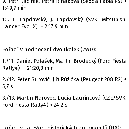
9. Petr Kačírek, Petra Řiháková (Škoda Fabia R5) +
1:49,7 min
10. L. Lapdavský, J. Lapdavský (SVK, Mitsubishi
Lancer Evo IX) + 2:17,9 min
Pořadí v hodnocení dvoukolek (2WD):
1./11. Daniel Polášek, Martin Brodecký (Ford Fiesta
Rally4) 21:20,3 min
2./12. Peter Surovič, Jiří Růžička (Peugeot 208 R2) +
5,7 s
3./13. Martin Narovec, Lucia Laurincová (CZE/SVK,
Ford Fiesta Rally4) + 24,2 s
Pořadí v kategorii historických automobilů (HA):