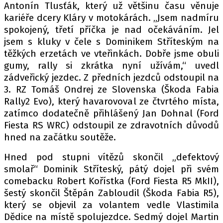
Antonín Tlusťák, který už většinu času věnuje
kariéře dcery Kláry v motokárách. „Jsem nadmíru
spokojený, třetí příčka je nad očekáváním. Jel
jsem s kluky v čele s Dominikem Stříteským na
těžkých erzetách ve vteřinkách. Dobře jsme obuli
gumy, rally si zkrátka nyní užívám,“ uvedl
zádveřický jezdec. Z předních jezdců odstoupil na
3. RZ Tomáš Ondrej ze Slovenska (Škoda Fabia
Rally2 Evo), který havarovoval ze čtvrtého místa,
zatímco dodatečně přihlášený Jan Dohnal (Ford
Fiesta RS WRC) odstoupil ze zdravotních důvodů
hned na začátku soutěže.
Hned pod stupni vítězů skončil „defektový
smolař“ Dominik Stříteský, pátý dojel při svém
comebacku Robert Kořístka (Ford Fiesta R5 MkII),
šestý skončil Štěpán Zabloudil (Škoda Fabia R5),
který se objevil za volantem vedle Vlastimila
Dědice na místě spolujezdce. Sedmý dojel Martin