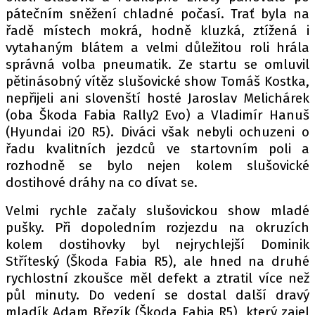
pátečním sněžení chladné počasí. Trať byla na
řadě místech mokrá, hodně kluzká, ztížená i
vytahaným blátem a velmi důležitou roli hrála
Provozovatelem serveru autoroad.cz je
správná volba pneumatik. Ze startu se omluvil
INCORP MEDIA GROUP s.r.o., IČ: 118 23 054
pětinásobný vítěz slušovické show Tomáš Kostka,
nepřijeli ani slovenští hosté Jaroslav Melichárek
(oba Škoda Fabia Rally2 Evo) a Vladimír Hanuš
(Hyundai i20 R5). Diváci však nebyli ochuzeni o
řadu kvalitních jezdců ve startovním poli a
rozhodně se bylo nejen kolem slušovické
dostihové dráhy na co dívat se.
Velmi rychle začaly slušovickou show mladé
pušky. Při dopoledním rozjezdu na okruzích
kolem dostihovky byl nejrychlejší Dominik
Stříteský (Škoda Fabia R5), ale hned na druhé
rychlostní zkoušce měl defekt a ztratil více než
půl minuty. Do vedení se dostal další dravý
mladík Adam Březík (Škoda Fabia R5), který zajel