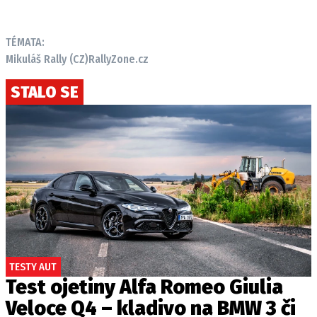
TÉMATA:
Mikuláš Rally (CZ)
RallyZone.cz
STALO SE
TESTY AUT
Test ojetiny Alfa Romeo Giulia
Veloce Q4 – kladivo na BMW 3 či