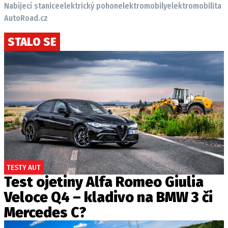
Nabíjecí stanice
elektrický pohon
elektromobily
elektromobilita
AutoRoad.cz
STALO SE
TESTY AUT
Test ojetiny Alfa Romeo Giulia
Veloce Q4 – kladivo na BMW 3 či
Mercedes C?