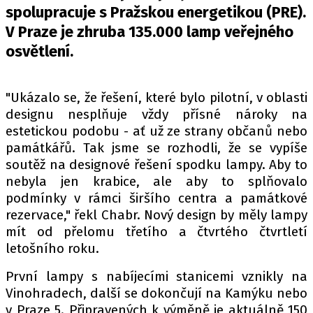
PIT LANE
spolupracuje s Pražskou energetikou (PRE).
ČEŠI V AKCI
V Praze je zhruba 135.000 lamp veřejného
FIA CEZ & POHÁRY
osvětlení.
MEZINÁRODNÍ SCÉNA
"Ukázalo se, že řešení, které bylo pilotní, v oblasti
SLEDUJTE NÁS NA
|
designu nesplňuje vždy přísné nároky na
estetickou podobu - ať už ze strany občanů nebo
památkářů. Tak jsme se rozhodli, že se vypíše
Máte příběh, fotku nebo video?
soutěž na designové řešení spodku lampy. Aby to
Pošlete e-mail na autoroad.cz
nebyla jen krabice, ale aby to splňovalo
podmínky v rámci širšího centra a památkové
rezervace," řekl Chabr. Nový design by měly lampy
ETICKÝ KODEX
mít od přelomu třetího a čtvrtého čtvrtletí
KONTAKT
letošního roku.
VYDAVATEL
První lampy s nabíjecími stanicemi vznikly na
INZERCE
Vinohradech, další se dokončují na Kamýku nebo
OSOBNÍ ÚDAJE / COOKIES
v Praze 5. Připravených k výměně je aktuálně 150