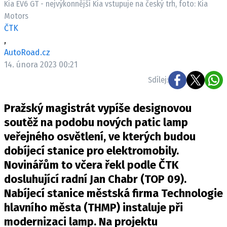
Kia EV6 GT - nejvýkonnější Kia vstupuje na český trh, foto: Kia
ELEKTRO
Motors
ČTK
NOVINKY ZE SVĚTA EV
,
TESTY ELEKTROMOBILŮ
AutoRoad.cz
TRH S ELEKTROMOBILY
14. února 2023 00:21
Sdílej:
RALLY
Pražský magistrát vypíše designovou
OSTATNÍ
soutěž na podobu nových patic lamp
TISKOVKY
veřejného osvětlení, ve kterých budou
ROZHOVORY
dobíjecí stanice pro elektromobily.
DAKAR
Novinářům to včera řekl podle ČTK
Z DOMOVA
dosluhující radní Jan Chabr (TOP 09).
ZE SVĚTA
Nabíjecí stanice městská firma Technologie
MOTORSPORT
hlavního města (THMP) instaluje při
modernizaci lamp. Na projektu