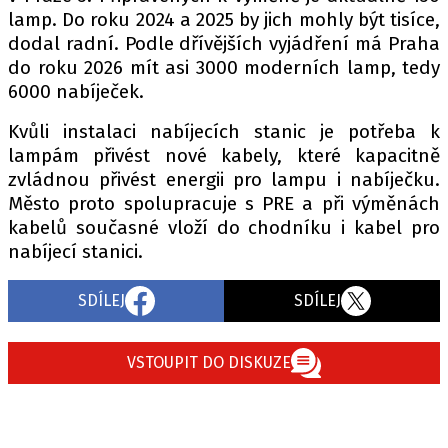
lamp. Do roku 2024 a 2025 by jich mohly být tisíce,
dodal radní. Podle dřívějších vyjádření má Praha
do roku 2026 mít asi 3000 moderních lamp, tedy
Provozovatelem serveru autoroad.cz je
6000 nabíječek.
INCORP MEDIA GROUP s.r.o., IČ: 118 23 054
Kvůli instalaci nabíjecích stanic je potřeba k
lampám přivést nové kabely, které kapacitně
zvládnou přivést energii pro lampu i nabíječku.
Město proto spolupracuje s PRE a při výměnách
kabelů současné vloží do chodníku i kabel pro
nabíjecí stanici.
SDÍLEJ
SDÍLEJ
VSTOUPIT DO DISKUZE