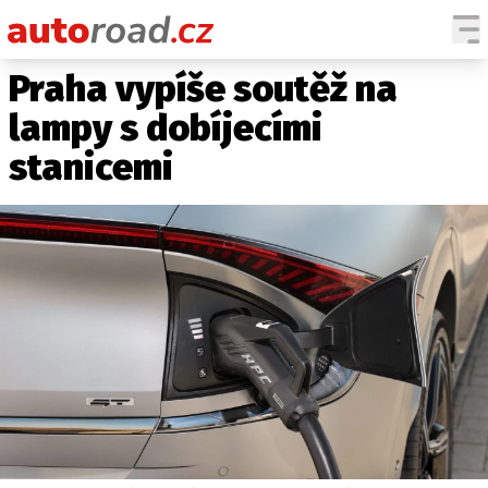
Praha vypíše soutěž na
AUTA
lampy s dobíjecími
TESTY AUT
stanicemi
NOVINKY
EKO
SPY
HISTORIE
ZAJÍMAVOSTI
TECHNIKA
EKONOMIKA
ČESKÝ TRH
TUNING
PROFI