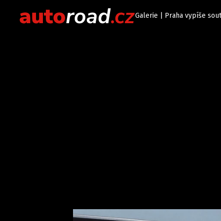
Galerie | Praha vypíše sou