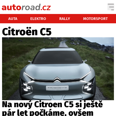
AUTA
AUTA
ELEKTRO
RALLY
MOTORSPORT
Citroën C5
TESTY AUT
NOVINKY
EKO
SPY
HISTORIE
ZAJÍMAVOSTI
TECHNIKA
EKONOMIKA
ČESKÝ TRH
TUNING
Na nový Citroen C5 si ještě
PROFI
pár let počkáme, ovšem