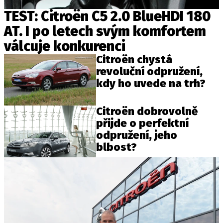
TEST: Citroën C5 2.0 BlueHDI 180
AT. I po letech svým komfortem
Provozovatelem serveru autoroad.cz je
válcuje konkurenci
INCORP MEDIA GROUP s.r.o., IČ: 118 23 054
Citroën chystá
revoluční odpružení,
kdy ho uvede na trh?
Citroën dobrovolně
přijde o perfektní
odpružení, jeho
blbost?