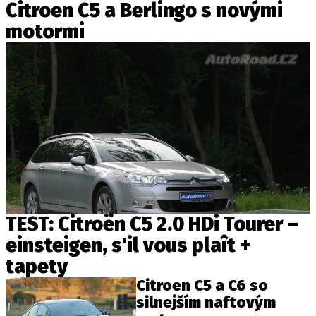
Citroen C5 a Berlingo s novými
motormi
TEST: Citroën C5 2.0 HDi Tourer –
einsteigen, s'il vous plaît +
tapety
Citroen C5 a C6 so
silnejším naftovým