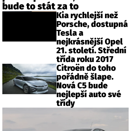
bude to stát za to
ELEKTRO
Kia rychlejší než
NOVINKY ZE SVĚTA EV
Porsche, dostupná
TESTY ELEKTROMOBILŮ
Tesla a
TRH S ELEKTROMOBILY
nejkrásnější Opel
RALLY
21. století. Střední
třída roku 2017
OSTATNÍ
Citroën do toho
TISKOVKY
pořádně šlape.
ROZHOVORY
Nová C5 bude
DAKAR
nejlepší auto své
Z DOMOVA
třídy
ZE SVĚTA
MOTORSPORT