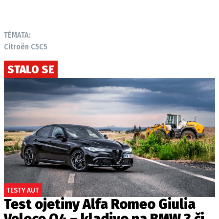
TÉMATA:
Citroën C5
C5
STALO SE
TESTY AUT
Test ojetiny Alfa Romeo Giulia
Veloce Q4 – kladivo na BMW 3 či