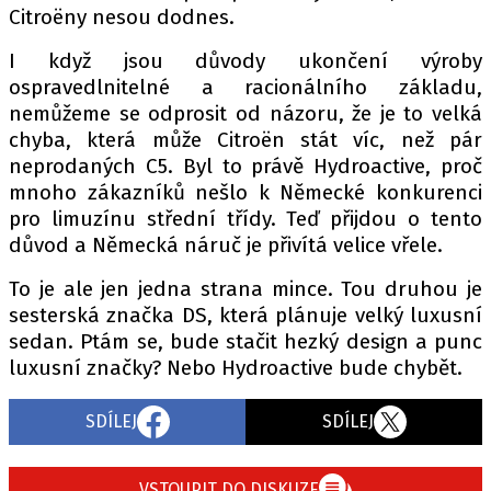
PIT LANE
Citroëny nesou dodnes.
ČEŠI V AKCI
I když jsou důvody ukončení výroby
FIA CEZ & POHÁRY
ospravedlnitelné a racionálního základu,
MEZINÁRODNÍ SCÉNA
nemůžeme se odprosit od názoru, že je to velká
chyba, která může Citroën stát víc, než pár
neprodaných C5. Byl to právě Hydroactive, proč
SLEDUJTE NÁS NA
|
mnoho zákazníků nešlo k Německé konkurenci
pro limuzínu střední třídy. Teď přijdou o tento
Máte příběh, fotku nebo video?
důvod a Německá náruč je přivítá velice vřele.
Pošlete e-mail na autoroad.cz
To je ale jen jedna strana mince. Tou druhou je
sesterská značka DS, která plánuje velký luxusní
sedan. Ptám se, bude stačit hezký design a punc
ETICKÝ KODEX
luxusní značky? Nebo Hydroactive bude chybět.
KONTAKT
VYDAVATEL
SDÍLEJ
SDÍLEJ
INZERCE
OSOBNÍ ÚDAJE / COOKIES
VSTOUPIT DO DISKUZE