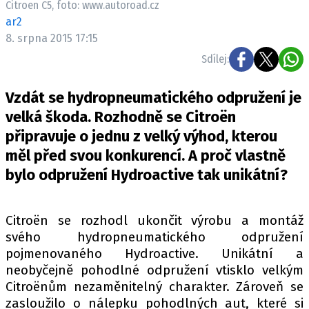
Citroen C5, foto: www.autoroad.cz
ELEKTRO
ar2
8. srpna 2015 17:15
NOVINKY ZE SVĚTA EV
Sdílej:
TESTY ELEKTROMOBILŮ
TRH S ELEKTROMOBILY
Vzdát se hydropneumatického odpružení je
RALLY
velká škoda. Rozhodně se Citroën
připravuje o jednu z velký výhod, kterou
OSTATNÍ
měl před svou konkurencí. A proč vlastně
TISKOVKY
bylo odpružení Hydroactive tak unikátní?
ROZHOVORY
DAKAR
Citroën se rozhodl ukončit výrobu a montáž
Z DOMOVA
svého hydropneumatického odpružení
ZE SVĚTA
pojmenovaného Hydroactive. Unikátní a
neobyčejně pohodlné odpružení vtisklo velkým
MOTORSPORT
Citroënům nezaměnitelný charakter. Zároveň se
zasloužilo o nálepku pohodlných aut, které si