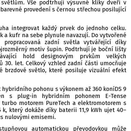
světlům. Vše podtrhují výsuvné kliky dveří v
barevné provedení s černou střechou posilující
uha integrovat každý prvek do jednoho celku.
ík a kufr na sebe plynule navazují. Do vytvořené
 propracovaná zadní světla vytvářející díky
jrozměrný motiv šupin. Podtrhují je boční lišty
ávající hold designovým prvkům velkých
ů 30. let. Celkový vzhled zadní části umocňuje
 brzdové světlo, které posiluje vizuální efekt
rt hybridního pohonu s výkonem až 360 koníDS 9
en s plug-in hybridním pohonem E-Tense
 turbo motorem PureTech a elektromotorem s
k, který dokáže díky baterii 11,9 kWh ujet 40–
 s nulovými emisemi.
istupňovou automatickou převodovkou může