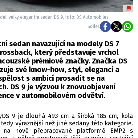
del, velký elegantní sedan DS 9, foto: DS Automobiles
Sdílej:
tní sedan navazující na modely DS 7
rossback, který představuje vrchol
ncouzské prémiové značky. Značka DS
uje své know-how, styl, eleganci a
pělost s ambicí prosadit se na
ch. DS 9 je výzvou k znovuobjevení
ence v automobilovém odvětví.
tyDS 9 je dlouhá 493 cm a široká 185 cm, kola
tedy výraznější než jiné sedany této kategorie.
n na nově přepracované platformě EMP2 s