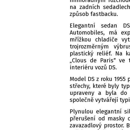
mimořádným rozchodem
na zadních sedadlech.
způsob fastbacku.
Elegantní sedan DS
Automobiles, má ex
mřížkou chladiče vy
trojrozměrným výbru
plastický reliéf. Na 
„Clous de Paris“ ve 
interiéru vozů DS.
Model DS z roku 1955 p
střechy, které byly t
upraveny a byla do 
společně vytvářejí typi
Plynulou elegantní si
přerušení od masky c
zavazadlový prostor. 