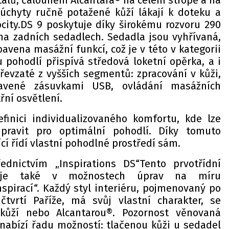
talů, čalounění Alcantara® na celém stropě a na
úchyty ručně potažené kůží lákají k doteku a
ocity.DS 9 poskytuje díky širokému rozvoru 290
a zadních sedadlech. Sedadla jsou vyhřívaná,
avena masážní funkcí, což je v této v kategorii
 pohodlí přispívá středová loketní opěrka, a i
řevzaté z vyšších segmentů: zpracování v kůži,
bavené zásuvkami USB, ovládání masážních
řní osvětlení.
finici individualizovaného komfortu, kde lze
pravit pro optimální pohodlí. Díky tomuto
ící řídí vlastní pohodlné prostředí sám.
řednictvím „Inspirations DS“Tento prvotřídní
vuje také v možnostech úprav na míru
spirací“. Každý styl interiéru, pojmenovaný po
čtvrtí Paříže, má svůj vlastní charakter, se
kůží nebo Alcantarou®. Pozornost věnovaná
nabízí řadu možností: tlačenou kůži u sedadel