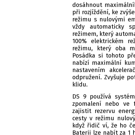
dosáhnout maximálníh
při rozjíždění, ke zvýše
režimu s nulovými em
vždy automaticky sp
režimem, který automat
100% elektrickém r
režimu, který oba m
Posádka si tohoto př
nabízí maximální kum
nastavením akcelerač
odpružení. Zvyšuje po
klidu.
DS 9 používá systém 
zpomalení nebo ve f
zajistit rezervu ener
cesty v režimu nulový
když řidič ví, že ho 
Baterii lze nabít za 