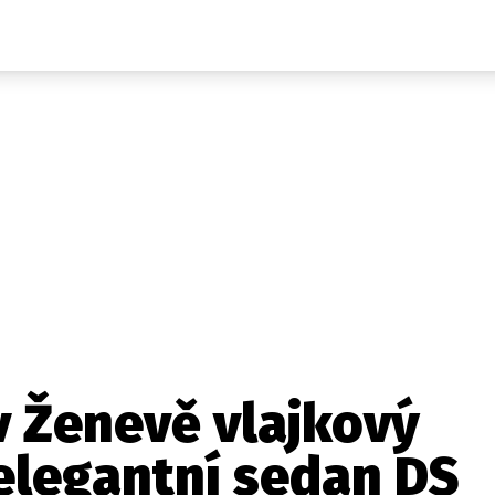
Auta
Elektro
Rally
Motorsport
Testy aut
Novinky ze světa EV
Ostatní
Pit Lane
Novinky
Testy elektromobilů
Tiskovky
Češi v akci
Eko
Trh s elektromobily
Rozhovory
FIA CEZ & Poháry
Spy
Dakar
Mezinárodní scéna
Historie
Z domova
Zajímavosti
Ze světa
Technika
Ekonomika
v Ženevě vlajkový
Český trh
elegantní sedan DS
Tuning
Profi