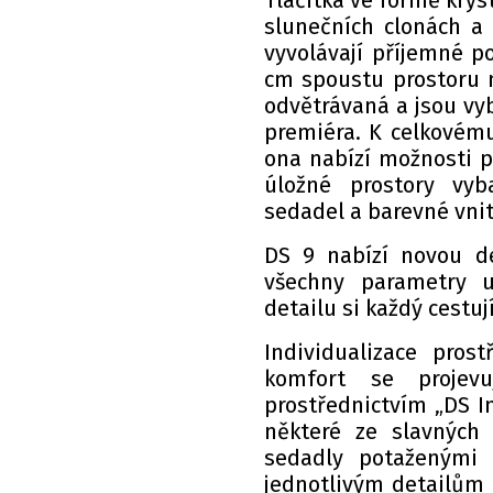
Tlačítka ve formě krys
slunečních clonách a 
vyvolávají příjemné p
cm spoustu prostoru n
odvětrávaná a jsou vyb
premiéra. K celkovému
ona nabízí možnosti p
úložné prostory vy
sedadel a barevné vnit
DS 9 nabízí novou de
všechny parametry u
detailu si každý cestuj
Individualizace prost
komfort se proje
prostřednictvím „DS In
některé ze slavných 
sedadly potaženými 
jednotlivým detailům 