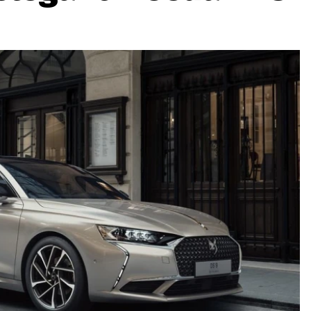
ydavatel
Inzerce
Osobní údaje / Cookies
autoroad.cz je INCORP MEDIA GROUP s.r.o., IČ: 118 23 054