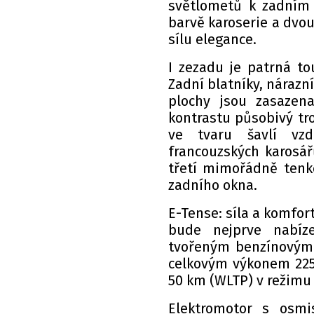
světlometů k zadním 
barvě karoserie a dvou
sílu elegance.
I zezadu je patrná to
Zadní blatníky, nárazn
plochy jsou zasazena
kontrastu působivý tro
ve tvaru šavlí vzd
francouzských karosář
třetí mimořádně tenké
zadního okna.
E-Tense: síla a komfo
bude nejprve nabíz
tvořeným benzínovým
celkovým výkonem 225 
50 km (WLTP) v režimu
Elektromotor s osm