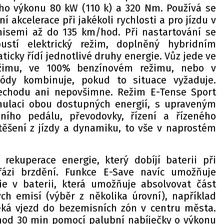
o výkonu 80 kW (110 k) a 320 Nm. Používá se
ní akcelerace při jakékoli rychlosti a pro jízdu v
isemi až do 135 km/hod. Při nastartování se
ustí elektrický režim, doplněný hybridním
icky řídí jednotlivé druhy energie. Vůz jede ve
ežimu, ve 100% benzínovém režimu, nebo v
ódy kombinuje, pokud to situace vyžaduje.
echodu ani nepovšimne. Režim E-Tense Sport
ulaci obou dostupných energií, s upraveným
ního pedálu, převodovky, řízení a řízeného
těšení z jízdy a dynamiku, to vše v naprostém
rekuperace energie, který dobíjí baterii při
ázi brzdění. Funkce E-Save navíc umožňuje
gie v baterii, která umožňuje absolvovat část
ch emisí (výběr z několika úrovní), například
čeká vjezd do bezemisních zón v centru města.
1 hod 30 min pomocí palubní nabíječky o výkonu