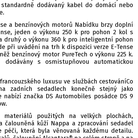
s standardně dodávaný kabel do domácí nebo
e.
se a benzínových motorů Nabídku brzy doplní
ense, jeden o výkonu 250 k pro pohon 2 kol s
 druhý o výkonu 360 k pro inteligentní pohon
de při uvádění na trh k dispozici verze E-Tense
vněž benzínový motor PureTech o výkonu 225 k.
u dodávány s osmistupňovou automatickou
francouzského luxusu ve službách cestováníCo
na zadních sedadlech konečně stejný jako
 nabízí značka DS Automobiles posádce DS 9
ow.
h materiálů použitých na velkých plochách,
la čalouněná kůží Nappa a zpracování sedadel
e péči, která byla věnovaná každému detailu.