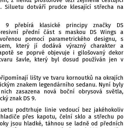
, z něhož prostorově těží zejména cestující
 Siluetu dotváří prudce klesající střecha na
 9 přebírá klasické principy značky DS
presivní přední část s maskou DS Wings a
tvořenou pomocí parametrického designu, s
sem, který jí dodává výrazný charakter a
kapotě se poprvé objevuje i gilošovaný dekor
tvaru šavle, který byl dosud používán jen v
řipomínají lišty ve tvaru kornoutků na okrajích
ypickým znakem legendárního sedanu. Nyní byly
nich zasazena nová boční obrysová světla,
cký znak DS 9.
luetu podtrhuje linie vedoucí bez jakéhokoliv
hladiče přes kapotu, čelní sklo a střechu po
Boky jsou hladké, táhnou se ladně od předních