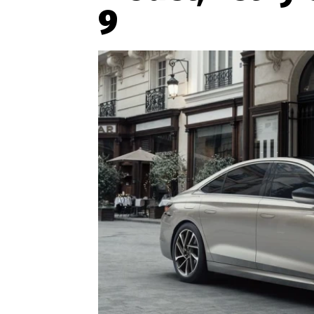
9
Etický kodex
Kontakt
V
Provozovatelem serveru 