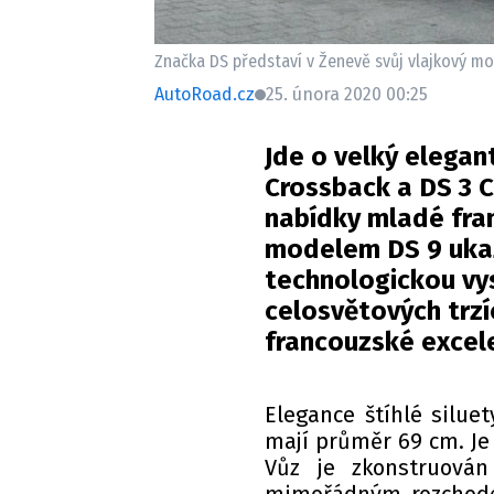
Značka DS představí v Ženevě svůj vlajkový mo
AutoRoad.cz
25. února 2020 00:25
Jde o velký elegan
Crossback a DS 3 C
nabídky mladé fra
modelem DS 9 ukaz
technologickou vys
celosvětových trzí
francouzské excel
Elegance štíhlé silue
mají průměr 69 cm. Je 
Vůz je zkonstruová