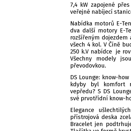
7,4 kW zapojené pře
veřejné nabíjecí stanic
Nabídka motorů E-Ten
dva další motory E-T
rozšířeným dojezdem a
všech 4 kol. V Číně bu
250 k.V nabídce je ro
Všechny modely jso
převodovkou.
DS Lounge: know-how 
kdyby byl komfort 
vepředu? S DS Lounge
své prvotřídní know-h
Elegance ušlechtilýc
přístrojová deska zce
Bracelet jen podtrhuj