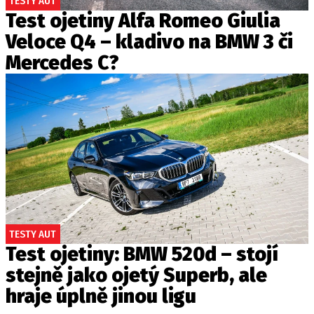
TESTY AUT
Test ojetiny Alfa Romeo Giulia
Veloce Q4 – kladivo na BMW 3 či
Mercedes C?
TESTY AUT
Test ojetiny: BMW 520d – stojí
stejně jako ojetý Superb, ale
hraje úplně jinou ligu