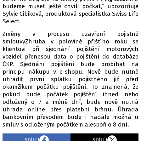
budeme muset ještě chvíli počkat,“ upozorňuje
Sylvie Cibiková, produktová specialistka Swiss Life
Select.
Změny v procesu uzavření pojistné
smlouvyZhruba v polovině příštího roku se
klientovi při sjednání pojištění motorových
vozidel přenesou data o pojištění do databáze
ČKP. Sjednání pojištění bude probíhat na
principu nákupu v e-shopu. Nově bude nutné
uhradit první splátku pojistného již před
okamžikem počátku pojištění. To znamená, že
pokud bude počátek pojištění ihned nebo
odložený o 7 a méně dní, bude nově nutná
úhrada online přes platební bránu. Úhrada
bankovním převodem bude i nadále možná u
smluv s odloženým počátkem alespoň o 8 dní.
SDÍLEJ
SDÍLEJ