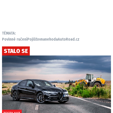
TÉMATA:
Povinné ručení
Pojišťovna
nehoda
AutoRoad.cz
STALO SE