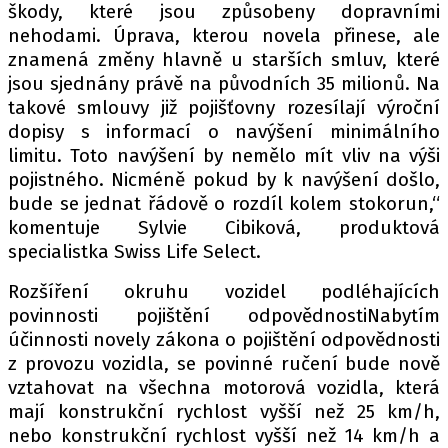
škody, které jsou způsobeny dopravními
nehodami. Úprava, kterou novela přinese, ale
znamená změny hlavně u starších smluv, které
Provozovatelem serveru autoroad.cz je
jsou sjednány právě na původních 35 milionů. Na
INCORP MEDIA GROUP s.r.o., IČ: 118 23 054
takové smlouvy již pojišťovny rozesílají výroční
dopisy s informací o navýšení minimálního
limitu. Toto navýšení by nemělo mít vliv na výši
pojistného. Nicméně pokud by k navýšení došlo,
bude se jednat řádově o rozdíl kolem stokorun,“
komentuje Sylvie Cibiková, produktová
specialistka Swiss Life Select.
Rozšíření okruhu vozidel podléhajících
povinnosti pojištění odpovědnostiNabytím
účinnosti novely zákona o pojištění odpovědnosti
z provozu vozidla, se povinné ručení bude nově
vztahovat na všechna motorová vozidla, která
mají konstrukční rychlost vyšší než 25 km/h,
nebo konstrukční rychlost vyšší než 14 km/h a