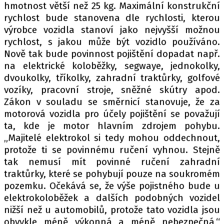
hmotnost větší než 25 kg. Maximální konstrukční
rychlost bude stanovena dle rychlosti, kterou
výrobce vozidla stanoví jako nejvyšší možnou
rychlost, s jakou může být vozidlo používáno.
Nově tak bude povinnost pojištění dopadat např.
na elektrické koloběžky, segwaye, jednokolky,
dvoukolky, tříkolky, zahradní traktůrky, golfové
vozíky, pracovní stroje, sněžné skútry apod.
Zákon v souladu se směrnicí stanovuje, že za
motorová vozidla pro účely pojištění se považují
ta, kde je motor hlavním zdrojem pohybu.
„Majitelé elektrokol si tedy mohou oddechnout,
protože ti se povinnému ručení vyhnou. Stejně
tak nemusí mít povinné ručení zahradní
traktůrky, které se pohybují pouze na soukromém
pozemku. Očekává se, že výše pojistného bude u
elektrokoloběžek a dalších podobných vozidel
nižší než u automobilů, protože tato vozidla jsou
obvykle méně výkonná a méně nebezpečná,“