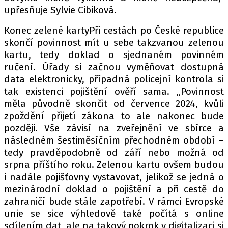
upřesňuje Sylvie Cibiková.
Konec zelené kartyPři cestách po České republice
skončí povinnost mít u sebe takzvanou zelenou
kartu, tedy doklad o sjednaném povinném
ručení. Úřady si začnou vyměňovat dostupná
data elektronicky, případná policejní kontrola si
tak existenci pojištění ověří sama. „Povinnost
měla původně skončit od července 2024, kvůli
zpoždění přijetí zákona to ale nakonec bude
později. Vše závisí na zveřejnění ve sbírce a
následném šestiměsíčním přechodném období –
tedy pravděpodobně od září nebo možná od
srpna příštího roku. Zelenou kartu ovšem budou
i nadále pojišťovny vystavovat, jelikož se jedná o
mezinárodní doklad o pojištění a při cestě do
zahraničí bude stále zapotřebí. V rámci Evropské
unie se sice výhledově také počítá s online
sdílením dat, ale na takový pokrok v digitalizaci si