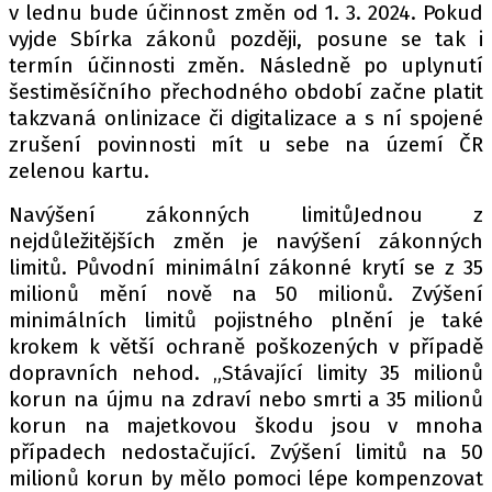
PIT LANE
v lednu bude účinnost změn od 1. 3. 2024. Pokud
ČEŠI V AKCI
vyjde Sbírka zákonů později, posune se tak i
termín účinnosti změn. Následně po uplynutí
FIA CEZ & POHÁRY
šestiměsíčního přechodného období začne platit
MEZINÁRODNÍ SCÉNA
takzvaná onlinizace či digitalizace a s ní spojené
zrušení povinnosti mít u sebe na území ČR
SLEDUJTE NÁS NA
|
zelenou kartu.
Navýšení zákonných limitůJednou z
Máte příběh, fotku nebo video?
nejdůležitějších změn je navýšení zákonných
limitů. Původní minimální zákonné krytí se z 35
Pošlete e-mail na autoroad.cz
milionů mění nově na 50 milionů. Zvýšení
minimálních limitů pojistného plnění je také
krokem k větší ochraně poškozených v případě
ETICKÝ KODEX
dopravních nehod. „Stávající limity 35 milionů
KONTAKT
korun na újmu na zdraví nebo smrti a 35 milionů
VYDAVATEL
korun na majetkovou škodu jsou v mnoha
INZERCE
případech nedostačující. Zvýšení limitů na 50
milionů korun by mělo pomoci lépe kompenzovat
OSOBNÍ ÚDAJE / COOKIES