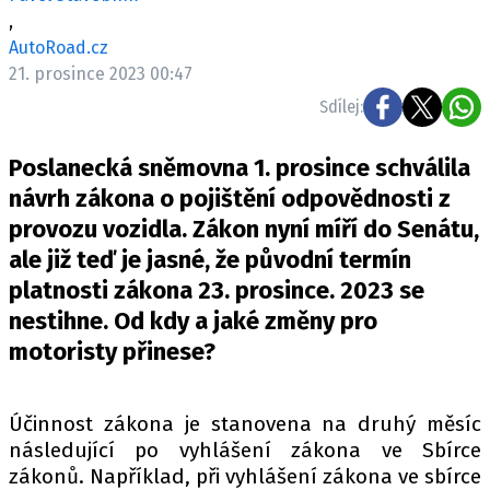
ELEKTRO
,
AutoRoad.cz
NOVINKY ZE SVĚTA EV
21. prosince 2023 00:47
TESTY ELEKTROMOBILŮ
Sdílej:
TRH S ELEKTROMOBILY
Poslanecká sněmovna 1. prosince schválila
RALLY
návrh zákona o pojištění odpovědnosti z
provozu vozidla. Zákon nyní míří do Senátu,
OSTATNÍ
ale již teď je jasné, že původní termín
TISKOVKY
platnosti zákona 23. prosince. 2023 se
ROZHOVORY
nestihne. Od kdy a jaké změny pro
DAKAR
motoristy přinese?
Z DOMOVA
ZE SVĚTA
Účinnost zákona je stanovena na druhý měsíc
MOTORSPORT
následující po vyhlášení zákona ve Sbírce
zákonů. Například, při vyhlášení zákona ve sbírce