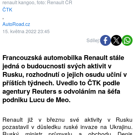
renault kangoo, foto: Renault ČR
ELEKTRO
ČTK
,
NOVINKY ZE SVĚTA EV
AutoRoad.cz
TESTY ELEKTROMOBILŮ
15. května 2022 23:45
TRH S ELEKTROMOBILY
Sdílej:
RALLY
Francouzská automobilka Renault stále
OSTATNÍ
jedná o budoucnosti svých aktivit v
Rusku, rozhodnutí o jejich osudu učiní v
TISKOVKY
příštích týdnech. Uvedlo to ČTK podle
ROZHOVORY
agentury Reuters s odvoláním na šéfa
DAKAR
podniku Lucu de Meo.
Z DOMOVA
ZE SVĚTA
Renault již v březnu své aktivity v Rusku
MOTORSPORT
pozastavil v důsledku ruské invaze na Ukrajinu.
Ruský ministr průmyslu a obchodu Denis