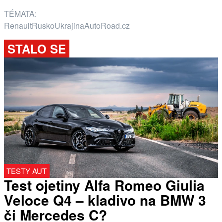
TÉMATA:
Renault
Rusko
Ukrajina
AutoRoad.cz
STALO SE
TESTY AUT
Test ojetiny Alfa Romeo Giulia
Veloce Q4 – kladivo na BMW 3
či Mercedes C?