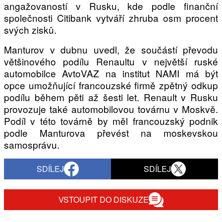
angažovaností v Rusku, kde podle finanční
společnosti Citibank vytváří zhruba osm procent
svých zisků.
Provozovatelem serveru autoroad.cz je
Manturov v dubnu uvedl, že součástí převodu
INCORP MEDIA GROUP s.r.o., IČ: 118 23 054
většinového podílu Renaultu v největší ruské
automobilce AvtoVAZ na institut NAMI má být
opce umožňující francouzské firmě zpětný odkup
podílu během pěti až šesti let. Renault v Rusku
provozuje také automobilovou továrnu v Moskvě.
Podíl v této továrně by měl francouzský podnik
podle Manturova převést na moskevskou
samosprávu.
SDÍLEJ
SDÍLEJ
VSTOUPIT DO DISKUZE