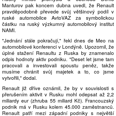
PIT LANE
Manturov pak koncem dubna uvedl, že Renault
ČEŠI V AKCI
pravděpodobně převede svůj většinový podíl v
FIA CEZ & POHÁRY
ruské automobilce AvtoVAZ za symbolickou
částku na ruský výzkumný automobilový institut
MEZINÁRODNÍ SCÉNA
NAMI.
SLEDUJTE NÁS NA
|
"Jednání stále pokračují," řekl dnes de Meo na
automobilové konferenci v Londýně. Upozornil, že
úplné stažení Renaultu z Ruska by znamenalo
Máte příběh, fotku nebo video?
odpis hodnoty aktiv podniku. "Deset let jsme tam
Pošlete e-mail na autoroad.cz
pracovali a investovali spoustu peněz, takže
musíme chránit svůj majetek a to, co jsme
vytvořili," dodal.
ETICKÝ KODEX
Renault již dříve oznámil, že by v souvislosti s
KONTAKT
přerušením aktivit v Rusku mohl odepsat až 2,2
VYDAVATEL
miliardy eur (zhruba 55 miliard Kč). Francouzský
INZERCE
podnik má v Rusku kolem 45.000 zaměstnanců.
Renault patří mezi západní podniky s největší
OSOBNÍ ÚDAJE / COOKIES