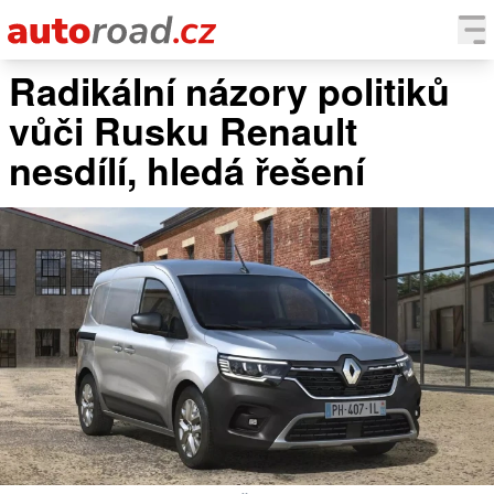
Radikální názory politiků
AUTA
vůči Rusku Renault
TESTY AUT
nesdílí, hledá řešení
NOVINKY
EKO
SPY
HISTORIE
ZAJÍMAVOSTI
TECHNIKA
EKONOMIKA
ČESKÝ TRH
TUNING
PROFI