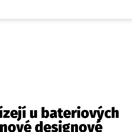
Auta
Elektro
Rally
Motorsport
Testy aut
Novinky ze světa EV
Ostatní
Pit Lane
Novinky
Testy elektromobilů
Tiskovky
Češi v akci
Eko
Trh s elektromobily
Rozhovory
FIA CEZ & Poháry
Spy
Dakar
Mezinárodní scéna
Historie
Z domova
Zajímavosti
Ze světa
Technika
Ekonomika
zejí u bateriových
Český trh
nové designové
Tuning
Profi