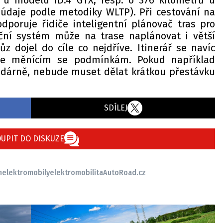
ů u modelu ID.4 GTX, resp. o 376 kilometrů u
údaje podle metodiky WLTP). Při cestování na
dporuje řidiče inteligentní plánovač tras pro
ační systém může na trase naplánovat i větší
z dojel do cíle co nejdříve. Itinerář se navíc
je měnícím se podmínkám. Pokud například
odárně, nebude muset dělat krátkou přestávku
SDÍLEJ
UPIT DO DISKUZE
n
elektromobily
elektromobilita
AutoRoad.cz