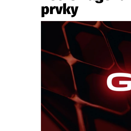
prvky
Etický kodex
Kontakt
V
Provozovatelem serveru 