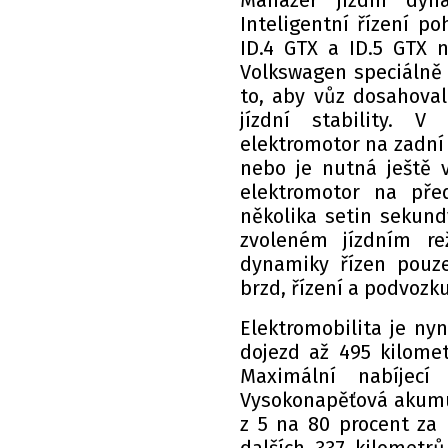
Manažer jízdní dyn
Inteligentní řízení 
ID.4 GTX a ID.5 GTX 
Volkswagen speciálně 
to, aby vůz dosahova
jízdní stability. 
elektromotor na zadní 
nebo je nutná ještě v
elektromotor na př
několika setin sekundy
zvoleném jízdním re
dynamiky řízen pouze
brzd, řízení a podvozku
Elektromobilita je nyní
dojezd až 495 kilomet
Maximální nabíje
Vysokonapěťová akumul
z 5 na 80 procent za