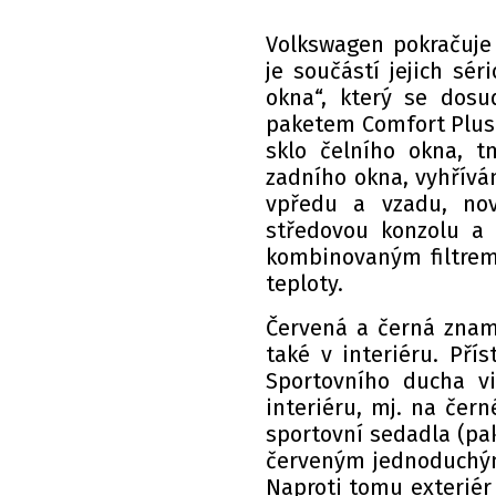
Volkswagen pokračuje
je součástí jejich sé
okna“, který se dosu
paketem Comfort Plus 
sklo čelního okna, 
zadního okna, vyhřívá
vpředu a vzadu, nov
středovou konzolu a k
kombinovaným filtrem,
teploty.
Červená a černá zname
také v interiéru. Pří
Sportovního ducha v
interiéru, mj. na če
sportovní sedadla (pak
červeným jednoduchým
Naproti tomu exteriér 