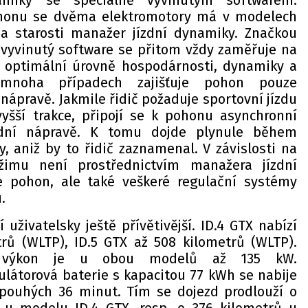
amiky se speciálně vyvinutým softwarem.
pohonu se dvěma elektromotory má v modelech
na starosti manažer jízdní dynamiky. Značkou
vyvinutý software se přitom vždy zaměřuje na
l optimální úrovně hospodárnosti, dynamiky a
V mnoha případech zajišťuje pohon pouze
nápravě. Jakmile řidič požaduje sportovní jízdu
yšší trakce, připojí se k pohonu asynchronní
ední nápravě. K tomu dojde plynule během
, aniž by to řidič zaznamenal. V závislosti na
žimu není prostřednictvím manažera jízdní
 pohon, ale také veškeré regulační systémy
.
 uživatelsky ještě přívětivější. ID.4 GTX nabízí
rů (WLTP), ID.5 GTX až 508 kilometrů (WLTP).
cí výkon je u obou modelů až 135 kW.
átorová baterie s kapacitou 77 kWh se nabije
 pouhých 36 minut. Tím se dojezd prodlouží o