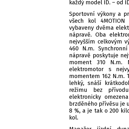
každý model ID. – od ID
Sportovní výkony a p
všech kol 4MOTION 
vybaveny dvěma elekt
nápravě. Oba elektro
nejvyšším celkovým 
460 N.m. Synchronní
nápravě poskytuje nej
moment 310 N.m. N
elektromotor s nej
momentem 162 N.m. T
lehký, snáší krátkod
režimu bez přívodu 
elektronicky omezen
brzděného přívěsu je 
8 %, a je tak o 200 k
kol.