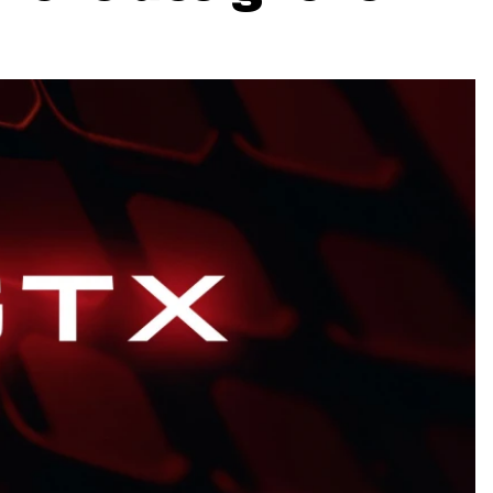
ydavatel
Inzerce
Osobní údaje / Cookies
autoroad.cz je INCORP MEDIA GROUP s.r.o., IČ: 118 23 054