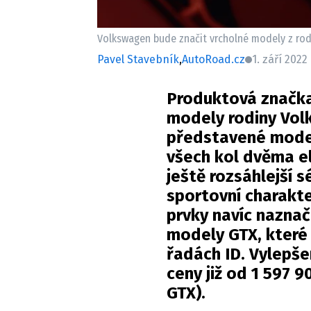
Volkswagen bude značit vrcholné modely z rod
Pavel Stavebník
,
AutoRoad.cz
1. září 2022
Produktová značka
modely rodiny Vol
představené model
všech kol dvěma el
ještě rozsáhlejší 
sportovní charakt
prvky navíc naznač
modely GTX, které
řadách ID. Vylepše
ceny již od 1 597 9
GTX).