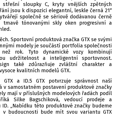
, střešní sloupky C, kryty vnějších zpětných
řání jsou k dispozici elegantní, leskle černá 21“
ytvářejí společně se sériově dodávanou černě
a tmavě tónovanými skly oken progresivní a
hled.
pěch. Sportovní produktová značka GTX se svými
nnými modely je součástí portfolia společnosti
e než rok. Tyto dynamické vozy kombinují
lou udržitelnost a inteligentní sportovnost.
sign také zdůrazňuje zvláštní charakter a
vysoce kvalitních modelů GTX.
 GTX a ID.5 GTX potvrzuje správnost naší
ívá v samostatném postavení produktové značky
ly mají v příslušných modelových řadách podíl
říká Silke Bagschiková, vedoucí prodeje a
u ID. „Nabídku této produktové značky budeme
a v budoucnosti bude mít svou variantu GTX