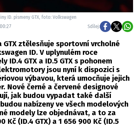
iny ID. písmeny GTX, foto: Volkswagen
 00:27
Sdílej:
 GTX ztělesňuje sportovní vrcholné
kswagen ID. V uplynulém roce
y ID.4 GTX a ID.5 GTX s pohonem
ektromotory jsou nyní k dispozici s
sériovou výbavou, která umocňuje jejich
er. Nové černé a červené designové
ují, jak budou vypadat také další
 budou nabízeny ve všech modelových
né modely lze objednávat, a to za
00 Kč (ID.4 GTX) a 1 656 900 Kč (ID.5