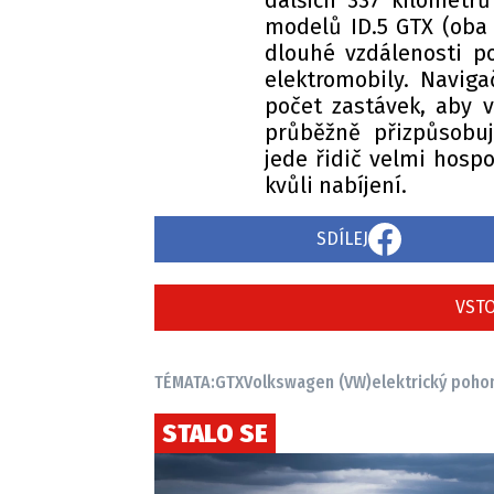
dalších 337 kilometr
modelů ID.5 GTX (oba 
dlouhé vzdálenosti po
elektromobily. Navig
počet zastávek, aby vů
průběžně přizpůsobu
jede řidič velmi hosp
kvůli nabíjení.
SDÍLEJ
VSTO
TÉMATA:
GTX
Volkswagen (VW)
elektrický poho
STALO SE