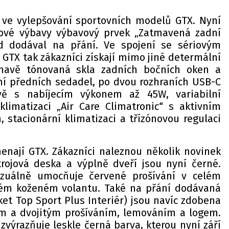
 ve vylepšování sportovních modelů GTX. Nyní
riové výbavy výbavový prvek „Zatmavená zadní
d dodával na přání. Ve spojení se sériovým
GTX tak zákazníci získají mimo jiné determální
tmavě tónovaná skla zadních bočních oken a
ní předních sedadel, po dvou rozhraních USB-C
ě s nabíjecím výkonem až 45W, variabilní
limatizaci „Air Care Climatronic“ s aktivním
 stacionární klimatizaci a třízónovou regulaci
nají GTX. Zákazníci naleznou několik novinek
strojová deska a výplně dveří jsou nyní černé.
izuálně umocňuje červené prošívání v celém
rném koženém volantu. Také na přání dodávaná
et Top Sport Plus Interiér) jsou navíc zdobena
 a dvojitým prošíváním, lemováním a logem.
zvýrazňuje leskle černá barva, kterou nyní září