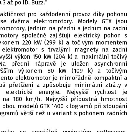
.3 až po ID. Buzz.“
raktičnost pro každodenní provoz díky pohonu
se dvěma elektromotory. Modely GTX jsou
romotory, jedním na přední a jedním na zadní
motory společně zajišťují elektrický pohon s
výkonem 220 kW (299 k) a točivým momentem
 elektromotor s trvalými magnety na zadní
vyšší výkon 150 kW (204 k) a maximální točivý
a přední nápravě je uložen asynchronní
vyšším výkonem 80 kW (109 k) a točivým
ento elektromotor je mimořádně kompaktní a
obá přetížení a způsobuje minimální ztráty v
elektrické energie. Nejvyšší rychlost je
a na 180 km/h. Nejvyšší přípustná hmotnost
u obou modelů GTX 1400 kilogramů při stoupání
ilogramů větší než u variant s pohonem zadních