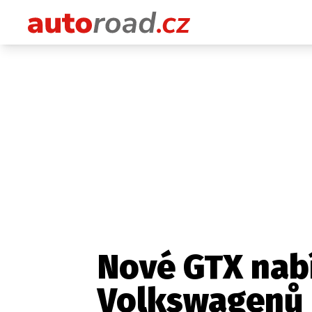
Nové GTX nabí
Volkswagenů 