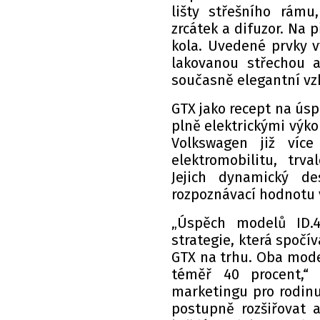
lišty střešního rámu
zrcátek a difuzor. Na p
kola. Uvedené prvky v
lakovanou střechou 
současně elegantní vz
GTX jako recept na ús
plně elektrickými výko
Volkswagen již víc
elektromobilitu, trva
Jejich dynamický de
rozpoznávací hodnotu 
„Úspěch modelů ID.4
strategie, která spoč
GTX na trhu. Oba mode
téměř 40 procent,“ 
marketingu pro rodin
postupně rozšiřovat 