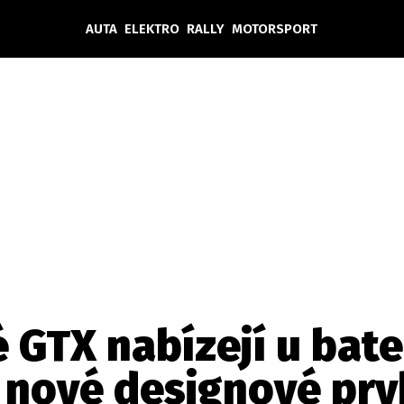
AUTA
ELEKTRO
RALLY
MOTORSPORT
Auta
Elektro
Rally
Motorsport
Testy aut
Novinky ze světa EV
Ostatní
Pit Lane
Novinky
Testy elektromobilů
Tiskovky
Češi v akci
Eko
Trh s elektromobily
Rozhovory
FIA CEZ & Poháry
Spy
Dakar
Mezinárodní scéna
Historie
Z domova
Zajímavosti
Ze světa
Technika
Ekonomika
 GTX nabízejí u bat
Český trh
nové designové prv
Tuning
Profi