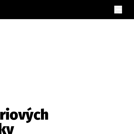
eriových
ky