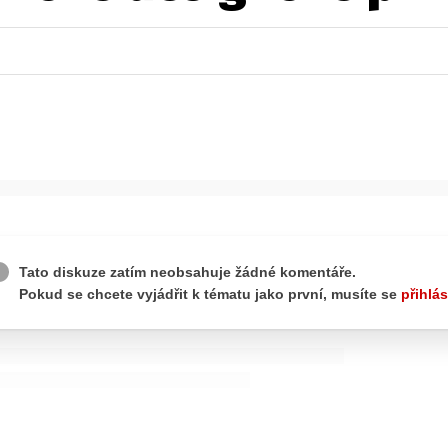
ydavatel
Inzerce
Osobní údaje / Cookies
autoroad.cz je INCORP MEDIA GROUP s.r.o., IČ: 118 23 054