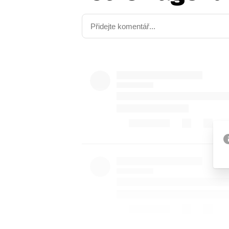
Etický kodex
Kontakt
V
Provozovatelem serveru 