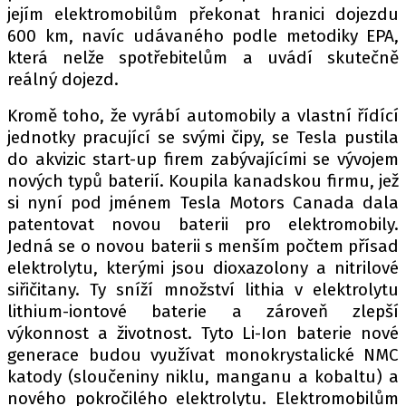
jejím elektromobilům překonat hranici dojezdu
600 km, navíc udávaného podle metodiky EPA,
která nelže spotřebitelům a uvádí skutečně
reálný dojezd.
Kromě toho, že vyrábí automobily a vlastní řídící
jednotky pracující se svými čipy, se Tesla pustila
do akvizic start-up firem zabývajícími se vývojem
nových typů baterií. Koupila kanadskou firmu, jež
si nyní pod jménem Tesla Motors Canada dala
patentovat novou baterii pro elektromobily.
Jedná se o novou baterii s menším počtem přísad
elektrolytu, kterými jsou dioxazolony a nitrilové
siřičitany. Ty sníží množství lithia v elektrolytu
lithium-iontové baterie a zároveň zlepší
výkonnost a životnost. Tyto Li-Ion baterie nové
generace budou využívat monokrystalické NMC
katody (sloučeniny niklu, manganu a kobaltu) a
nového pokročilého elektrolytu. Elektromobilům