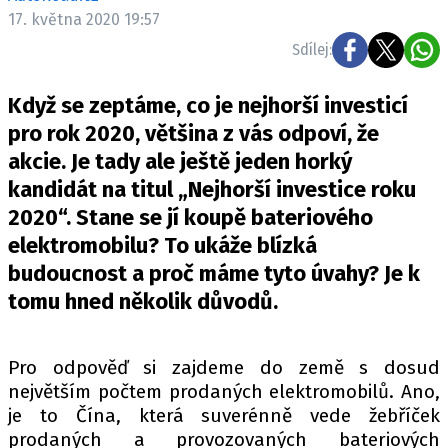
ELEKTRO
17. května 2020 19:57
Sdílej:
NOVINKY ZE SVĚTA EV
TESTY ELEKTROMOBILŮ
Když se zeptáme, co je nejhorší investicí
TRH S ELEKTROMOBILY
pro rok 2020, většina z vás odpoví, že
akcie. Je tady ale ještě jeden horký
RALLY
kandidát na titul „Nejhorší investice roku
OSTATNÍ
2020“. Stane se jí koupě bateriového
TISKOVKY
elektromobilu? To ukáže blízká
budoucnost a proč máme tyto úvahy? Je k
ROZHOVORY
tomu hned několik důvodů.
DAKAR
Z DOMOVA
ZE SVĚTA
Pro odpověď si zajdeme do země s dosud
největším počtem prodaných elektromobilů. Ano,
MOTORSPORT
je to Čína, která suverénně vede žebříček
prodaných a provozovaných bateriových