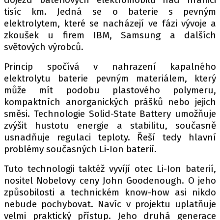
tisíc km. Jedná se o baterie s pevným
elektrolytem, které se nacházejí ve fázi vývoje a
zkoušek u firem IBM, Samsung a dalších
světových výrobců.
Princip spočívá v nahrazení kapalného
elektrolytu baterie pevným materiálem, který
může mít podobu plastového polymeru,
kompaktních anorganických prášků nebo jejich
směsi. Technologie Solid-State Battery umožňuje
zvýšit hustotu energie a stabilitu, současně
usnadňuje regulaci teploty. Řeší tedy hlavní
problémy současných Li-Ion baterií.
Tuto technologii taktéž vyvíjí otec Li-Ion baterií,
nositel Nobelovy ceny John Goodenough. O jeho
způsobilosti a technickém know-how asi nikdo
nebude pochybovat. Navíc v projektu uplatňuje
velmi praktický přístup. Jeho druhá generace