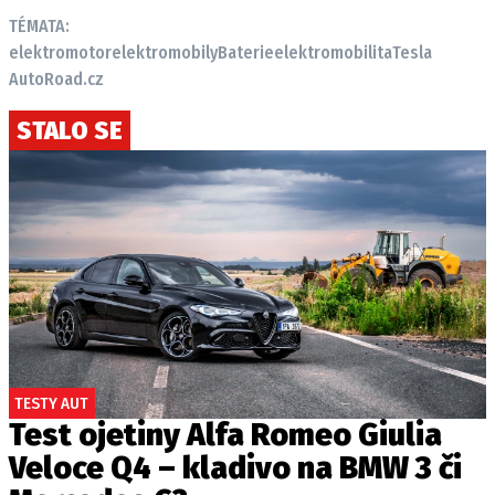
TÉMATA:
elektromotor
elektromobily
Baterie
elektromobilita
Tesla
AutoRoad.cz
STALO SE
TESTY AUT
Test ojetiny Alfa Romeo Giulia
Veloce Q4 – kladivo na BMW 3 či