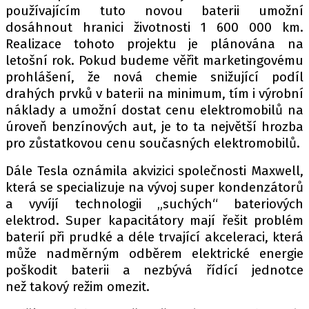
používajícím tuto novou baterii umožní
dosáhnout hranici životnosti 1 600 000 km.
Realizace tohoto projektu je plánována na
letošní rok. Pokud budeme věřit marketingovému
prohlášení, že nová chemie snižující podíl
drahých prvků v baterii na minimum, tím i výrobní
náklady a umožní dostat cenu elektromobilů na
úroveň benzínových aut, je to ta největší hrozba
pro zůstatkovou cenu současných elektromobilů.
Dále Tesla oznámila akvizici společnosti Maxwell,
která se specializuje na vývoj super kondenzátorů
a vyvíjí technologii „suchých“ bateriových
elektrod. Super kapacitátory mají řešit problém
baterií při prudké a déle trvající akceleraci, která
může nadměrným odběrem elektrické energie
poškodit baterii a nezbývá řídící jednotce
než takový režim omezit.