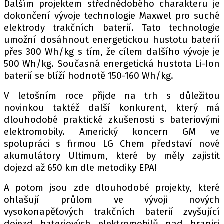
Dalším projektem střednědobého charakteru je
dokončení vývoje technologie Maxwel pro suché
elektrody trakčních baterií. Tato technologie
umožní dosáhnout energetickou hustotu baterií
přes 300 Wh/kg s tím, že cílem dalšího vývoje je
500 Wh/kg. Současná energetická hustota Li-Ion
baterií se blíží hodnotě 150-160 Wh/kg.
V letošním roce přijde na trh s důležitou
novinkou taktéž další konkurent, který má
dlouhodobé praktické zkušenosti s bateriovými
elektromobily. Americký koncern GM ve
spolupráci s firmou LG Chem představí nové
akumulátory Ultimum, které by měly zajistit
dojezd až 650 km dle metodiky EPA!
A potom jsou zde dlouhodobé projekty, které
ohlašují průlom ve vývoji nových
vysokonapěťových trakčních baterií zvyšující
dojezd bateriových elektromobilů nad hranici