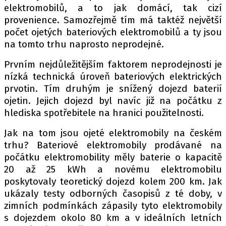
PIT LANE
elektromobilů, a to jak domácí, tak cizí
ČEŠI V AKCI
provenience. Samozřejmě tím má taktéž největší
počet ojetých bateriových elektromobilů a ty jsou
FIA CEZ & POHÁRY
na tomto trhu naprosto neprodejné.
MEZINÁRODNÍ SCÉNA
Prvním nejdůležitějším faktorem neprodejnosti je
nízká technická úroveň bateriových elektrických
SLEDUJTE NÁS NA
|
prvotin. Tím druhým je snížený dojezd baterií
ojetin. Jejich dojezd byl navíc již na počátku z
Máte příběh, fotku nebo video?
hlediska spotřebitele na hranici použitelnosti.
Pošlete e-mail na autoroad.cz
Jak na tom jsou ojeté elektromobily na českém
trhu? Bateriové elektromobily prodávané na
počátku elektromobility měly baterie o kapacitě
ETICKÝ KODEX
20 až 25 kWh a novému elektromobilu
KONTAKT
poskytovaly teoretický dojezd kolem 200 km. Jak
VYDAVATEL
ukázaly testy odborných časopisů z té doby, v
INZERCE
zimních podmínkách zápasily tyto elektromobily
s dojezdem okolo 80 km a v ideálních letních
OSOBNÍ ÚDAJE / COOKIES