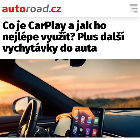
Co je CarPlay a jak ho
AUTA
nejlépe využít? Plus další
TESTY AUT
vychytávky do auta
NOVINKY
EKO
SPY
HISTORIE
ZAJÍMAVOSTI
TECHNIKA
EKONOMIKA
ČESKÝ TRH
TUNING
PROFI