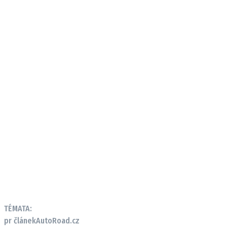
TÉMATA:
pr článek
AutoRoad.cz