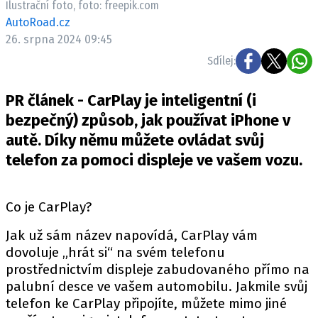
Ilustrační foto, foto: freepik.com
ELEKTRO
AutoRoad.cz
26. srpna 2024 09:45
NOVINKY ZE SVĚTA EV
Sdílej:
TESTY ELEKTROMOBILŮ
TRH S ELEKTROMOBILY
PR článek - CarPlay je inteligentní (i
RALLY
bezpečný) způsob, jak používat iPhone v
autě. Díky němu můžete ovládat svůj
OSTATNÍ
telefon za pomoci displeje ve vašem vozu.
TISKOVKY
ROZHOVORY
Co je CarPlay?
DAKAR
Jak už sám název napovídá, CarPlay vám
Z DOMOVA
dovoluje „hrát si“ na svém telefonu
ZE SVĚTA
prostřednictvím displeje zabudovaného přímo na
MOTORSPORT
palubní desce ve vašem automobilu. Jakmile svůj
telefon ke CarPlay připojíte, můžete mimo jiné