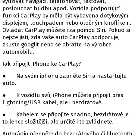
využívat navigaci, telefonovat, textovat,
PIT LANE
poslouchat hudbu apod. Vozidla podporující
ČEŠI V AKCI
funkci CarPlay by měla být vybavena dotykovým
FIA CEZ & POHÁRY
displejem, touchpadem nebo otočným knoflíkem.
MEZINÁRODNÍ SCÉNA
Ovládat CarPlay můžete i za pomoci Siri. Pokud si
nejste jisti, zda vaše auto CarPlay podporuje,
zkuste googlit nebo se obraťte na výrobce
SLEDUJTE NÁS NA
|
automobilu.
Jak připojit iPhone ke CarPlay?
Máte příběh, fotku nebo video?
Pošlete e-mail na autoroad.cz
● Na svém
iphonu
zapněte Siri a nastartujte
auto.
● K vozidlu svůj iPhone můžete připojit přes
ETICKÝ KODEX
Lightning/USB kabel, ale i bezdrátově.
KONTAKT
VYDAVATEL
● Kabelem se připojíte snadno, bezdrátově je
to lehce složitější, ale určitě i to zvládnete.
INZERCE
OSOBNÍ ÚDAJE / COOKIES
Autorádio přepněte do bezdrátového či bluetooth