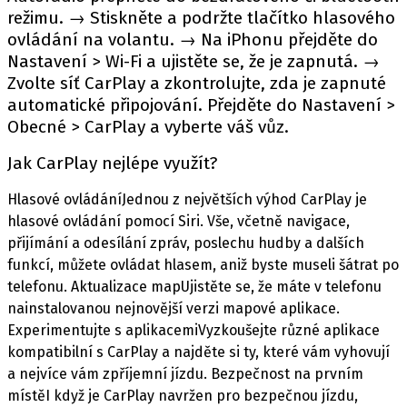
režimu. → Stiskněte a podržte tlačítko hlasového
ovládání na volantu. → Na iPhonu přejděte do
Nastavení > Wi-Fi a ujistěte se, že je zapnutá. →
Provozovatelem serveru autoroad.cz je
Zvolte síť CarPlay a zkontrolujte, zda je zapnuté
INCORP MEDIA GROUP s.r.o., IČ: 118 23 054
automatické připojování. Přejděte do Nastavení >
Obecné > CarPlay a vyberte váš vůz.
Jak CarPlay nejlépe využít?
Hlasové ovládáníJednou z největších výhod CarPlay je
hlasové ovládání pomocí Siri. Vše, včetně navigace,
přijímání a odesílání zpráv, poslechu hudby a dalších
funkcí, můžete ovládat hlasem, aniž byste museli šátrat po
telefonu. Aktualizace mapUjistěte se, že máte v telefonu
nainstalovanou nejnovější verzi mapové aplikace.
Experimentujte s aplikacemiVyzkoušejte různé aplikace
kompatibilní s CarPlay a najděte si ty, které vám vyhovují
a nejvíce vám zpříjemní jízdu. Bezpečnost na prvním
místěI když je CarPlay navržen pro bezpečnou jízdu,