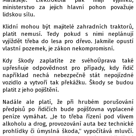
ministerstvo za jejich hlavní pohon považuje
lidskou sílu.
Klidní mohou být majitelé zahradních traktorů,
platit nemusí. Tedy pokud s nimi neplánují
vyjíždět třeba do lesa pro dřevo. Jakmile opustí
vlastní pozemek, je zákon nekompromisní.
Kdy škody zaplatíte ze svéhoÚprava také
upřesňuje odpovědnost pro případy, kdy řidič
například nechá nebezpečně stát nepojízdné
vozidlo a vytvoří tak překážku. Škody se budou
platit z jeho pojištění.
Nadále ale platí, že při hrubém porušování
předpisů po řidičích bude pojišťovna vyplacené
peníze vymáhat. „Je to třeba řízení pod vlivem
alkoholu a drog, provozování auta bez technické
prohlídky či úmyslná škoda,“ vypočítává mluvčí.