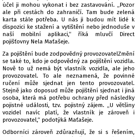
účel ji mohou vykonat i bez zastavování. „Pozor
ale při cestách do zahraničí. Tam bude zelená
karta stále potřeba. U nás ji budou mít lidé k
Provozovatelem serveru autoroad.cz je
dispozici ke stažení a vytištění nebo jednoduše v
INCORP MEDIA GROUP s.r.o., IČ: 118 23 054
naší mobilní aplikaci,“ říká mluvčí Direct
pojišťovny Nela Maťašeje.
Za pojištění bude zodpovědný provozovatelZmění
se také to, kdo je odpovědný za pojištění vozidla.
Nově to už nemá být vlastník vozidla, ale jeho
provozovatel. To ale neznamená, že povinné
ručení může sjednat jen tento provozovatel.
Stejně jako doposud může pojištění sjednat i jiná
osoba, která má potřebu ochrany před následky
pojistné události, tzv. pojistný zájem. „U většiny
vozidel navíc platí, že vlastník je zároveň i
provozovatel,“ podotýká Maťašeje.
Odborníci zároveň zdůrazňují, že si s řešením,