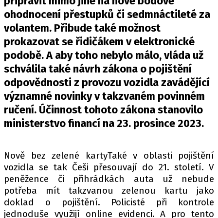
připravit mimo jiné na nové bodové
PIT LANE
ohodnocení přestupků či sedmnáctileté za
ČEŠI V AKCI
volantem. Přibude také možnost
FIA CEZ & POHÁRY
prokazovat se řidičákem v elektronické
MEZINÁRODNÍ SCÉNA
podobě. A aby toho nebylo málo, vláda už
schválila také návrh zákona o pojištění
SLEDUJTE NÁS NA
|
odpovědnosti z provozu vozidla zavádějící
významné novinky v takzvaném povinném
Máte příběh, fotku nebo video?
ručení. Účinnost tohoto zákona stanovilo
Pošlete e-mail na autoroad.cz
ministerstvo financí na 23. prosince 2023.
ETICKÝ KODEX
Nově bez zelené kartyTaké v oblasti pojištění
vozidla se tak Češi přesouvají do 21. století. V
KONTAKT
peněžence či přihrádkách auta už nebude
VYDAVATEL
potřeba mít takzvanou zelenou kartu jako
INZERCE
doklad o pojištění. Policisté při kontrole
OSOBNÍ ÚDAJE / COOKIES
jednoduše využijí online evidenci. A pro tento