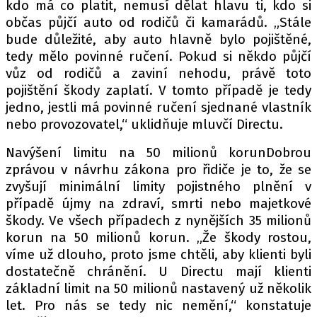
kdo má co platit, nemusí dělat hlavu ti, kdo si
občas půjčí auto od rodičů či kamarádů. „Stále
bude důležité, aby auto hlavně bylo pojištěné,
tedy mělo povinné ručení. Pokud si někdo půjčí
vůz od rodičů a zaviní nehodu, právě toto
pojištění škody zaplatí. V tomto případě je tedy
jedno, jestli má povinné ručení sjednané vlastník
nebo provozovatel,“ uklidňuje mluvčí Directu.
Navýšení limitu na 50 milionů korunDobrou
zprávou v návrhu zákona pro řidiče je to, že se
zvyšují minimální limity pojistného plnění v
případě újmy na zdraví, smrti nebo majetkové
škody. Ve všech případech z nynějších 35 milionů
korun na 50 milionů korun. „Že škody rostou,
víme už dlouho, proto jsme chtěli, aby klienti byli
dostatečně chránění. U Directu mají klienti
základní limit na 50 milionů nastavený už několik
let. Pro nás se tedy nic nemění,“ konstatuje