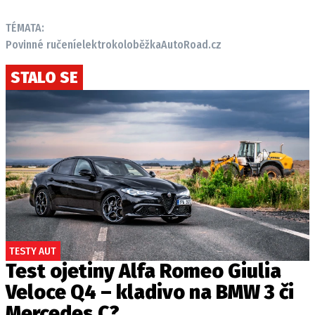
TÉMATA:
Povinné ručení
elektrokoloběžka
AutoRoad.cz
STALO SE
TESTY AUT
Test ojetiny Alfa Romeo Giulia
Veloce Q4 – kladivo na BMW 3 či
Mercedes C?