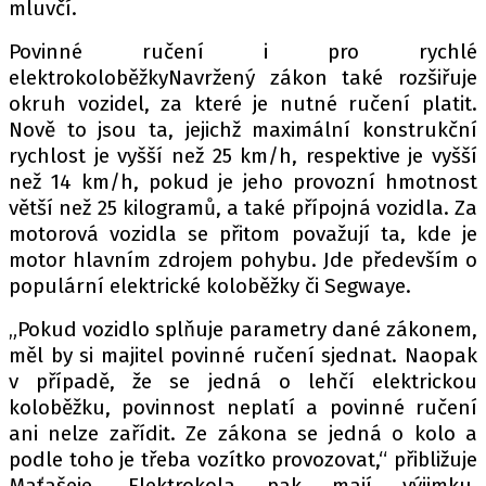
mluvčí.
Povinné ručení i pro rychlé
elektrokoloběžkyNavržený zákon také rozšiřuje
okruh vozidel, za které je nutné ručení platit.
Nově to jsou ta, jejichž maximální konstrukční
rychlost je vyšší než 25 km/h, respektive je vyšší
než 14 km/h, pokud je jeho provozní hmotnost
větší než 25 kilogramů, a také přípojná vozidla. Za
motorová vozidla se přitom považují ta, kde je
motor hlavním zdrojem pohybu. Jde především o
populární elektrické koloběžky či Segwaye.
„Pokud vozidlo splňuje parametry dané zákonem,
měl by si majitel povinné ručení sjednat. Naopak
v případě, že se jedná o lehčí elektrickou
koloběžku, povinnost neplatí a povinné ručení
ani nelze zařídit. Ze zákona se jedná o kolo a
podle toho je třeba vozítko provozovat,“ přibližuje
Maťašeje. Elektrokola pak mají výjimku,