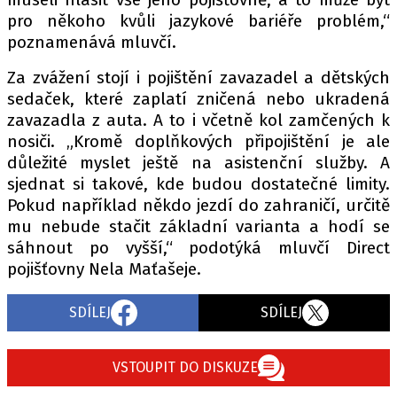
pro někoho kvůli jazykové bariéře problém,“
poznamenává mluvčí.
Za zvážení stojí i pojištění zavazadel a dětských
sedaček, které zaplatí zničená nebo ukradená
zavazadla z auta. A to i včetně kol zamčených k
nosiči. „Kromě doplňkových připojištění je ale
důležité myslet ještě na asistenční služby. A
sjednat si takové, kde budou dostatečné limity.
Pokud například někdo jezdí do zahraničí, určitě
mu nebude stačit základní varianta a hodí se
sáhnout po vyšší,“ podotýká mluvčí Direct
pojišťovny Nela Maťašeje.
SDÍLEJ
SDÍLEJ
VSTOUPIT DO DISKUZE