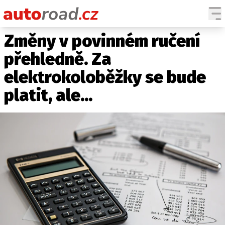
Změny v povinném ručení
AUTA
přehledně. Za
TESTY AUT
elektrokoloběžky se bude
NOVINKY
platit, ale...
EKO
SPY
HISTORIE
ZAJÍMAVOSTI
TECHNIKA
EKONOMIKA
ČESKÝ TRH
TUNING
PROFI