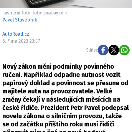
ELEKTRO
Ilustrační foto, foto: pixabay.com
NOVINKY ZE SVĚTA EV
Pavel Stavebník
,
TESTY ELEKTROMOBILŮ
AutoRoad.cz
TRH S ELEKTROMOBILY
6. října 2023 23:57
RALLY
Sdílej:
OSTATNÍ
Nový zákon mění podmínky povinného
TISKOVKY
ručení. Například odpadne nutnost vozit
ROZHOVORY
papírový doklad a povinnost se přesune od
DAKAR
majitele auta na provozovatele. Velké
Z DOMOVA
změny čekají v následujících měsících na
ZE SVĚTA
české řidiče. Prezident Petr Pavel podepsal
novelu zákona o silničním provozu, takže
MOTORSPORT
se od začátku příštího roku musí řidiči