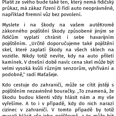
Platit ze svého bude také ten, který nemá řidičský
průkaz, má zákaz řízení či řídí auto neoprávněně,
například firemní vůz bez povolení.
Myslete i na škody na vašem autěKromě
zákonného pojištění škody způsobené jiným se
řidičům vyplatí chránit i sebe havarijním
pojištěním. „Určitě doporučujeme také pojištění
skel, které zaplatí škody na všech sklech na
vozidle. Nikdy totiž nevíte, kdy na auto přiletí
kamínek. V dnešní době navíc cena skel může být
velmi vysoká kvůli různým senzorům, vyhřívání a
podobně,“ radí Maťašeje.
Kdo cestuje do zahraničí, může se cítit jistěji s
pojištěním nezaviněné bouračky. „To znamená, že
škodu budou klienti vždy hlásit nám a my vše
vyřešíme. A to i v případě, kdy do nich narazí
cizinec v zahraničí. V tomto případě by totiž
museli hlásit vše jeho pojišťovně, a to může být