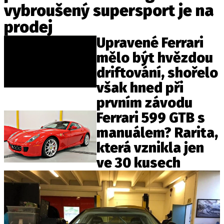
vybroušený supersport je na
ELEKTRO
prodej
NOVINKY ZE SVĚTA EV
Upravené Ferrari
TESTY ELEKTROMOBILŮ
mělo být hvězdou
TRH S ELEKTROMOBILY
driftování, shořelo
RALLY
však hned při
prvním závodu
OSTATNÍ
Ferrari 599 GTB s
TISKOVKY
manuálem? Rarita,
ROZHOVORY
která vznikla jen
DAKAR
ve 30 kusech
Z DOMOVA
ZE SVĚTA
MOTORSPORT