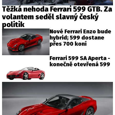
Těžká nehoda Ferrari 599 GTB. Za
volantem seděl slavný český
Provozovatelem serveru autoroad.cz je
politik
INCORP MEDIA GROUP s.r.o., IČ: 118 23 054
Nové Ferrari Enzo bude
hybrid; 599 dostane
přes 700 koní
Ferrari 599 SA Aperta -
konečně otevřená 599