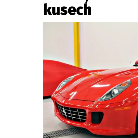
kusech
Etický kodex
Kontakt
V
Provozovatelem serveru 