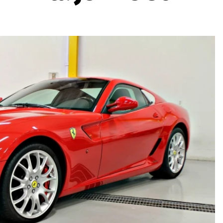
ydavatel
Inzerce
Osobní údaje / Cookies
autoroad.cz je INCORP MEDIA GROUP s.r.o., IČ: 118 23 054