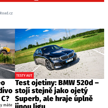
Road.cz
TESTY AUT
eo
Test ojetiny: BMW 520d –
divo
stojí stejně jako ojetý
 C?
Superb, ale hraje úplně
jinou ligu
dy máte