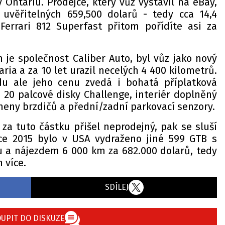
Ontariu. Prodejce, který vůz vystavil na eBay,
 uvěřitelných 659,500 dolarů - tedy cca 14,4
Ferrari 812 Superfast přitom pořídíte asi za
 je společnost Caliber Auto, byl vůz jako nový
ia a za 10 let urazil necelých 4 400 kilometrů.
u ale jeho cenu zvedá i bohatá příplatková
 20 palcové disky Challenge, interiér doplněný
eny brzdičů a přední/zadní parkovací senzory.
za tuto částku přišel neprodejný, pak se sluší
ce 2015 bylo v USA vydraženo jiné 599 GTB s
 a nájezdem 6 000 km za 682.000 dolarů, tedy
 více.
SDÍLEJ
UPIT DO DISKUZE