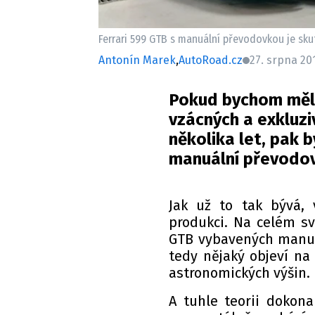
Ferrari 599 GTB s manuální převodovkou je skut
Antonín Marek
,
AutoRoad.cz
27. srpna 20
Pokud bychom měli
vzácných a exkluzi
několika let, pak 
manuální převodov
Jak už to tak bývá,
produkci. Na celém sv
GTB vybavených manuá
tedy nějaký objeví na
astronomických výšin.
A tuhle teorii dokona