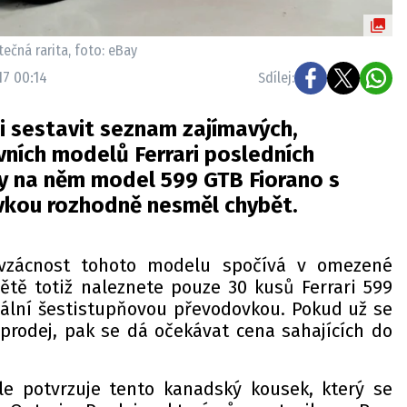
ečná rarita, foto: eBay
17 00:14
Sdílej:
 sestavit seznam zajímavých,
vních modelů Ferrari posledních
by na něm model 599 GTB Fiorano s
kou rozhodně nesměl chybět.
 vzácnost tohoto modelu spočívá v omezené
ětě totiž naleznete pouze 30 kusů Ferrari 599
lní šestistupňovou převodovkou. Pokud už se
 prodej, pak se dá očekávat cena sahajících do
le potvrzuje tento kanadský kousek, který se