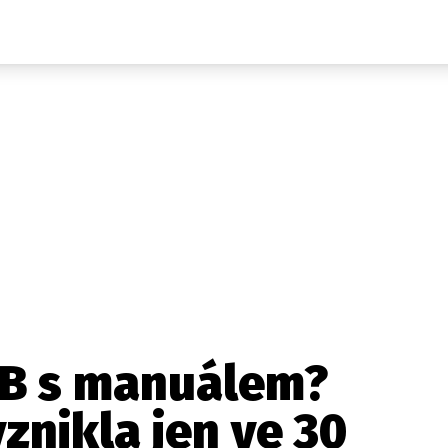
Auta
Elektro
Rally
Motorsport
Testy aut
Novinky ze světa EV
Ostatní
Pit Lane
Novinky
Testy elektromobilů
Tiskovky
Češi v akci
Eko
Trh s elektromobily
Rozhovory
FIA CEZ & Poháry
Spy
Dakar
Mezinárodní scéna
Historie
Z domova
Zajímavosti
Ze světa
Technika
Ekonomika
TB s manuálem?
Český trh
vznikla jen ve 30
Tuning
Profi