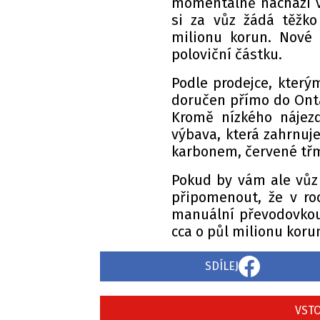
momentálně nachází v 
si za vůz žádá těžko
milionu korun. Nové 
poloviční částku.
Podle prodejce, kterým
doručen přímo do Ontar
Kromě nízkého nájezd
výbava, která zahrnuje
karbonem, červené třm
Pokud by vám ale vůz 
připomenout, že v ro
manuální převodovkou
cca o půl milionu korun
SDÍLEJ
VSTO