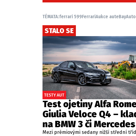
TÉMATA:
ferrari 599
Ferrari
Aukce aut
eBay
Auto
STALO SE
TESTY AUT
Test ojetiny Alfa Rom
Giulia Veloce Q4 – kla
na BMW 3 či Mercedes
Mezi prémiovými sedany nižší střední tří