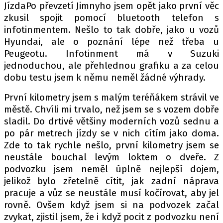
JízdaPo převzetí Jimnyho jsem opět jako první věc
zkusil spojit pomocí bluetooth telefon s
infotinmentem. Nešlo to tak dobře, jako u vozů
Hyundai, ale o poznání lépe než třeba u
Peugeotu. Infotinment má v Suzuki
jednoduchou, ale přehlednou grafiku a za celou
dobu testu jsem k němu neměl žádné výhrady.
První kilometry jsem s malým teréňákem strávil ve
městě. Chvíli mi trvalo, než jsem se s vozem dobře
sladil. Do drtivé většiny moderních vozů sednu a
po pár metrech jízdy se v nich cítím jako doma.
Zde to tak rychle nešlo, první kilometry jsem se
neustále bouchal levým loktem o dveře. Z
podvozku jsem neměl úplně nejlepší dojem,
jelikož bylo zřetelně cítit, jak zadní náprava
pracuje a vůz se neustále musí kočírovat, aby jel
rovně. Ovšem když jsem si na podvozek začal
zvykat, zjistil jsem, že i když pocit z podvozku není