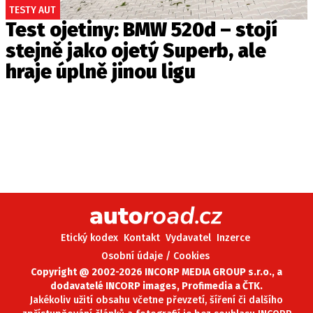
TESTY AUT
Test ojetiny: BMW 520d – stojí
stejně jako ojetý Superb, ale
hraje úplně jinou ligu
Etický kodex
Kontakt
Vydavatel
Inzerce
Osobní údaje / Cookies
Copyright @ 2002-2026 INCORP MEDIA GROUP s.r.o., a
dodavatelé INCORP images, Profimedia a ČTK.
Jakékoliv užití obsahu včetne převzetí, šíření či dalšího