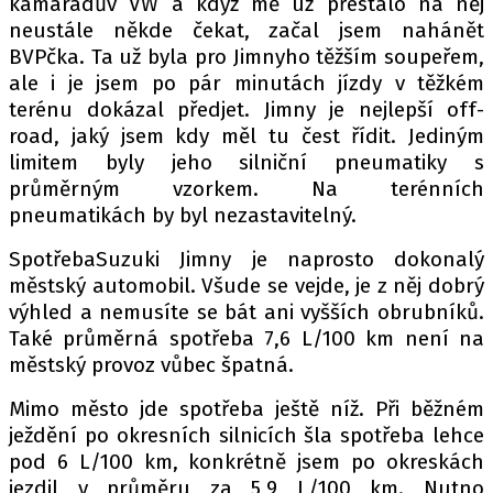
kamarádův VW a když mě už přestalo na něj
neustále někde čekat, začal jsem nahánět
BVPčka. Ta už byla pro Jimnyho těžším soupeřem,
ale i je jsem po pár minutách jízdy v těžkém
terénu dokázal předjet. Jimny je nejlepší off-
road, jaký jsem kdy měl tu čest řídit. Jediným
limitem byly jeho silniční pneumatiky s
průměrným vzorkem. Na terénních
pneumatikách by byl nezastavitelný.
SpotřebaSuzuki Jimny je naprosto dokonalý
městský automobil. Všude se vejde, je z něj dobrý
výhled a nemusíte se bát ani vyšších obrubníků.
Také průměrná spotřeba 7,6 L/100 km není na
městský provoz vůbec špatná.
Mimo město jde spotřeba ještě níž. Při běžném
ježdění po okresních silnicích šla spotřeba lehce
pod 6 L/100 km, konkrétně jsem po okreskách
jezdil v průměru za 5,9 L/100 km. Nutno