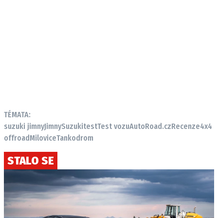
TÉMATA:
suzuki jimny
Jimny
Suzuki
test
Test vozu
AutoRoad.cz
Recenze
4x4
offroad
Milovice
Tankodrom
STALO SE