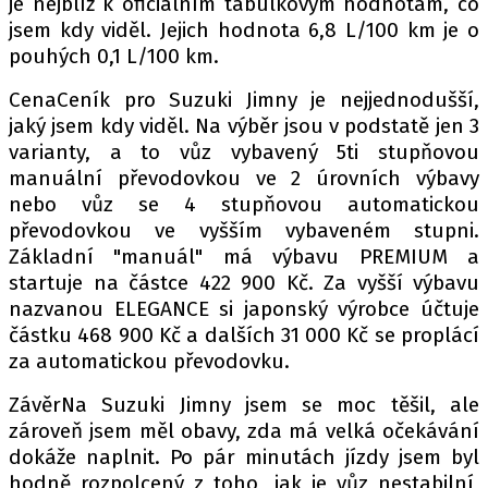
je nejblíž k oficiálním tabulkovým hodnotám, co
jsem kdy viděl. Jejich hodnota 6,8 L/100 km je o
pouhých 0,1 L/100 km.
CenaCeník pro Suzuki Jimny je nejjednodušší,
jaký jsem kdy viděl. Na výběr jsou v podstatě jen 3
varianty, a to vůz vybavený 5ti stupňovou
manuální převodovkou ve 2 úrovních výbavy
nebo vůz se 4 stupňovou automatickou
převodovkou ve vyšším vybaveném stupni.
Základní "manuál" má výbavu PREMIUM a
startuje na částce 422 900 Kč. Za vyšší výbavu
nazvanou ELEGANCE si japonský výrobce účtuje
částku 468 900 Kč a dalších 31 000 Kč se proplácí
za automatickou převodovku.
ZávěrNa Suzuki Jimny jsem se moc těšil, ale
zároveň jsem měl obavy, zda má velká očekávání
dokáže naplnit. Po pár minutách jízdy jsem byl
hodně rozpolcený z toho, jak je vůz nestabilní,