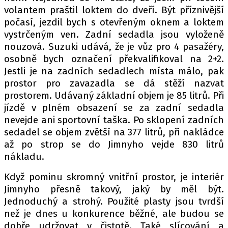
volantem praštil loktem do dveří. Být příznivější
počasí, jezdil bych s otevřeným oknem a loktem
vystrčeným ven. Zadní sedadla jsou vyloženě
Provozovatelem serveru autoroad.cz je
nouzová. Suzuki udává, že je vůz pro 4 pasažéry,
INCORP MEDIA GROUP s.r.o., IČ: 118 23 054
osobně bych označení překvalifikoval na 2+2.
Jestli je na zadních sedadlech místa málo, pak
prostor pro zavazadla se dá stěží nazvat
prostorem. Udávaný základní objem je 85 litrů. Při
jízdě v plném obsazení se za zadní sedadla
nevejde ani sportovní taška. Po sklopení zadních
sedadel se objem zvětší na 377 litrů, při nakládce
až po strop se do Jimnyho vejde 830 litrů
nákladu.
Když pominu skromný vnitřní prostor, je interiér
Jimnyho přesně takový, jaký by měl být.
Jednoduchý a strohý. Použité plasty jsou tvrdší
než je dnes u konkurence běžné, ale budou se
dobře udržovat v čistotě. Také slícování a