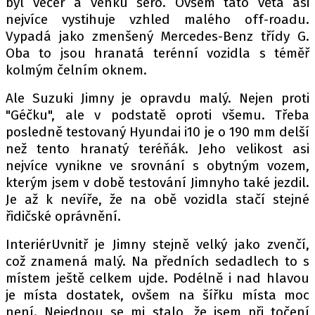
byl večer a venku šero. Ovšem tato věta asi
PIT LANE
nejvíce vystihuje vzhled malého off-roadu.
ČEŠI V AKCI
Vypadá jako zmenšený Mercedes-Benz třídy G.
FIA CEZ & POHÁRY
Oba to jsou hranatá terénní vozidla s téměř
MEZINÁRODNÍ SCÉNA
kolmým čelním oknem.
Ale Suzuki Jimny je opravdu malý. Nejen proti
SLEDUJTE NÁS NA
|
"Géčku", ale v podstatě oproti všemu. Třeba
posledně testovaný Hyundai i10 je o 190 mm delší
než tento hranatý teréňák. Jeho velikost asi
Máte příběh, fotku nebo video?
nejvíce vynikne ve srovnání s obytným vozem,
Pošlete e-mail na autoroad.cz
kterým jsem v době testování Jimnyho také jezdil.
Je až k nevíře, že na obě vozidla stačí stejné
řidičské oprávnění.
ETICKÝ KODEX
KONTAKT
InteriérUvnitř je Jimny stejně velký jako zvenčí,
což znamená malý. Na předních sedadlech to s
VYDAVATEL
místem ještě celkem ujde. Podélně i nad hlavou
INZERCE
je místa dostatek, ovšem na šířku místa moc
OSOBNÍ ÚDAJE / COOKIES
není. Nejednou se mi stalo, že jsem při točení