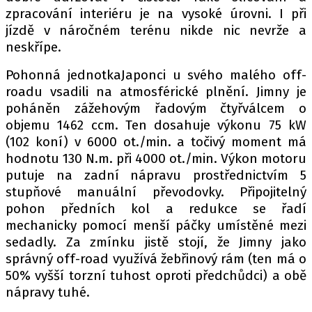
zpracování interiéru je na vysoké úrovni. I při
jízdě v náročném terénu nikde nic nevrže a
neskřípe.
Pohonná jednotkaJaponci u svého malého off-
roadu vsadili na atmosférické plnění. Jimny je
poháněn zážehovým řadovým čtyřválcem o
objemu 1462 ccm. Ten dosahuje výkonu 75 kW
(102 koní) v 6000 ot./min. a točivý moment má
hodnotu 130 N.m. při 4000 ot./min. Výkon motoru
putuje na zadní nápravu prostřednictvím 5
stupňové manuální převodovky. Připojitelný
pohon předních kol a redukce se řadí
mechanicky pomocí menší páčky umístěné mezi
sedadly. Za zmínku jistě stojí, že Jimny jako
správný off-road využívá žebřinový rám (ten má o
50% vyšší torzní tuhost oproti předchůdci) a obě
nápravy tuhé.