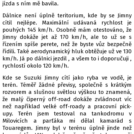
jízda s ním mě bavila.
Dálnice není úplně teritorium, kde by se Jimny
cítil nejlépe. Maximální udávaná rychlost je
pouhých 145 km/h. Osobně mám otestováno, že
Jimny dokáže jet až 170 km/h, ale to už se s
řízením spíše perete, než že byste vůz bezpečně
řídili. Také aerodynamický hluk obtěžuje už ve 130
km/h. Já po dálnici jezdil , a všem to i doporučuji ,
rychlostí okolo 120 km/h.
Kde se Suzuki Jimny cítí jako ryba ve vodě, je
terén. Téměř žádné převisy, společně s krátkým
rozvorem a slušnou světlou výškou to znamená,
že malý čiperný off-road dokáže zvládnout víc
než například velké off-roady a pracovní pick-
upy. Terén jsem testoval na tankodromu v
Milovicích a parťáka mi dělal kamarád s
Touaregem. Jimny byl v terénu úplně jinde než