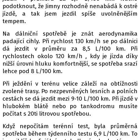
podotknout, že Jimny rozhodně nenabádá k ostré
jízdě, a tak jsem jezdil spíše uvolněnějším
tempem.
Na dálniční spotřebě je znát aerodynamika
padající cihly. Při rychlost 130 km/h se po dálnici
dá jezdit v průměru za 8,5 L/100 km. Při
rychlostech okolo 120 km/h , kdy je jízda díky
nižší úrovni hluku komfortnější, se spotřeba srazí
lehce pod 8 L/100 km.
Při ježdění v terénu velice záleží na obtížnosti
zvolené trasy. Po nezpevněných lesních a polních
cestách se dá jezdit mezi 9-10 L/100 km. Při jízdě v
hlubokém blátě nebo po tankodromu musíte
počítat s 20ti litrovou spotřebou.
Když nepočítám terénní test, byla průměrná
spotřeba během týdenního testu 6,9 L/100 km. To