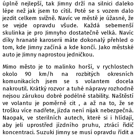
úplně nejlepší, tak Jimny drží na silnici daleko
lépe než jak jsem to cítil. Poté se s vozem dalo
jezdit celkem svižně. Navíc ve městě je úžasné, že
se vejde opravdu všude. Každá sebemenší
skulinka je pro Jimnyho dostatečně velká. Navíc
díky hranaté karoserii máte dokonalý přehled o
tom, kde Jimny začíná a kde končí. Jako městské
auto je Jimny naprostou jedničkou.
Mimo město je to malinko horší, v rychlostech
okolo 90 km/h na rozbitých okresních
komunikacích jsem se s volantem docela
nakroutil. Krátký rozvor a tuhé nápravy rozhodně
nejsou zárukou dobré podélné stability. Naštěstí
ve volantu je poměrně cit , a až na to, že se
trošku více nadřete, jízda není nijak nebezpečná.
Naopak, ve sterilních autech, které si i hlídají,
aby jeli uprostřed jízdního pruhu, ztrácí řidič
koncentraci. Suzuki Jimny se musí opravdu řídit a