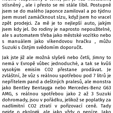
stísněný , ale i přesto se mi stále líbil. Postupně
jsem se do malého Japonce zamiloval a po týdnu
jsem musel zamáčknout slzu, když jsem ho vracel
zpět prodejci. Za mě je to nejlepší auto, jakým
jsem kdy jel. Do rodiny je naprosto nepoužitelné,
ale s automatem třeba jako městské vozítko nebo
s manuálem jako víkendovou hračku , můžu
Suzuki s čistým svědomím doporučit.
Jak jste již ale možná slyšeli nebo četli, Jimny to
nemá v Evropě vůbec jednoduché, a tak se kvůli
vysokým emisím CO2 přestane prodávat. Je
zvláštní, že vůz s reálnou spotřebou pod 7 litrů je
nepřítelem pand a deštných pralesů, ale monstra
jako Bentley Bentayga nebo Mercedes-Benz G63
AMG, s reálnou spotřebou jako 2 až 3 Suzuki
dohromady, jsou v pořádku, jelikož se poplatky za
nadlimitní CO2 ztratí v pořizovací ceně. Tady
nejde o ekologii, ale jako vždy o peníze. Jako