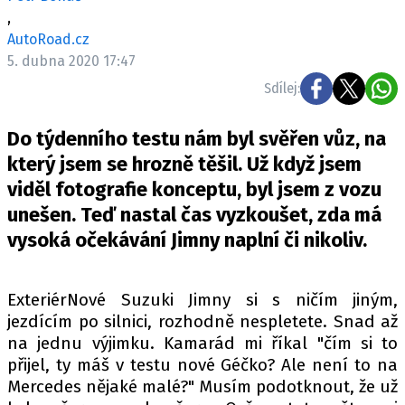
ELEKTRO
,
AutoRoad.cz
NOVINKY ZE SVĚTA EV
5. dubna 2020 17:47
TESTY ELEKTROMOBILŮ
Sdílej:
TRH S ELEKTROMOBILY
Do týdenního testu nám byl svěřen vůz, na
RALLY
který jsem se hrozně těšil. Už když jsem
viděl fotografie konceptu, byl jsem z vozu
OSTATNÍ
unešen. Teď nastal čas vyzkoušet, zda má
TISKOVKY
vysoká očekávání Jimny naplní či nikoliv.
ROZHOVORY
DAKAR
ExteriérNové Suzuki Jimny si s ničím jiným,
Z DOMOVA
jezdícím po silnici, rozhodně nespletete. Snad až
ZE SVĚTA
na jednu výjimku. Kamarád mi říkal "čím si to
MOTORSPORT
přijel, ty máš v testu nové Géčko? Ale není to na
Mercedes nějaké malé?" Musím podotknout, že už