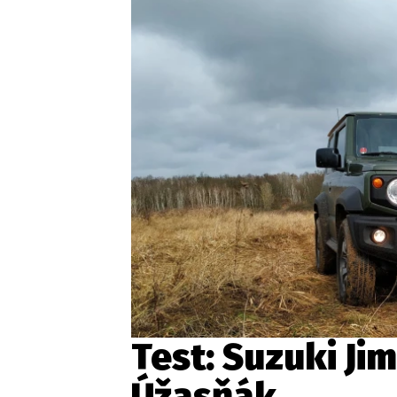
Etický kodex
Kontakt
V
Provozovatelem serveru 
Test: Suzuki Jim
Úžasňák