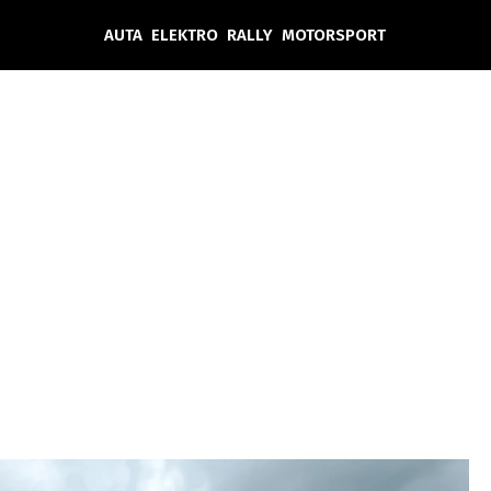
AUTA
ELEKTRO
RALLY
MOTORSPORT
Auta
Elektro
Rally
Motorsport
Testy aut
Novinky ze světa EV
Ostatní
Pit Lane
Novinky
Testy elektromobilů
Tiskovky
Češi v akci
Eko
Trh s elektromobily
Rozhovory
FIA CEZ & Poháry
Spy
Dakar
Mezinárodní scéna
Historie
Z domova
Zajímavosti
Ze světa
Technika
Ekonomika
Český trh
Tuning
Profi