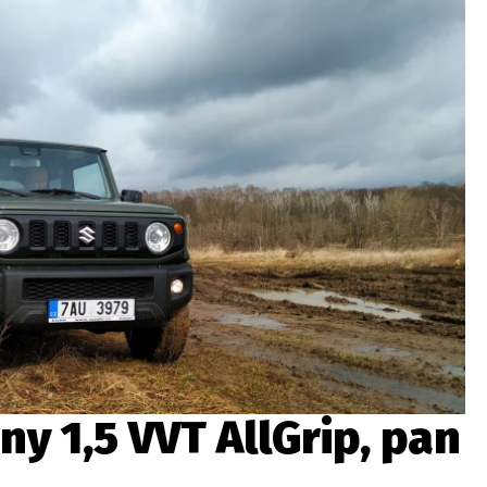
ydavatel
Inzerce
Osobní údaje / Cookies
autoroad.cz je INCORP MEDIA GROUP s.r.o., IČ: 118 23 054
ny 1,5 VVT AllGrip, pan