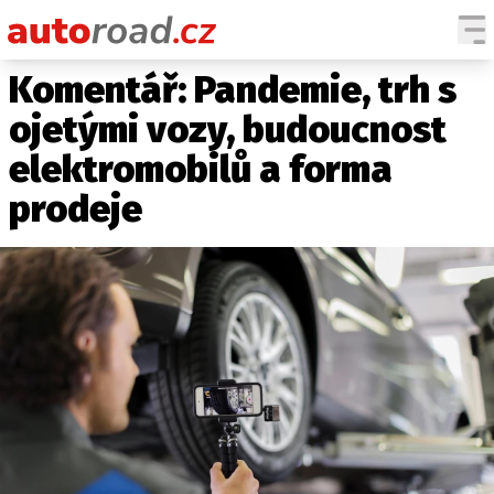
Komentář: Pandemie, trh s
AUTA
ojetými vozy, budoucnost
TESTY AUT
elektromobilů a forma
NOVINKY
prodeje
EKO
SPY
HISTORIE
ZAJÍMAVOSTI
TECHNIKA
EKONOMIKA
ČESKÝ TRH
TUNING
PROFI