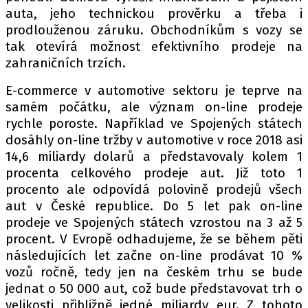
auta, jeho technickou prověrku a třeba i
prodlouženou záruku. Obchodníkům s vozy se
tak otevírá možnost efektivního prodeje na
zahraničních trzích.
E-commerce v automotive sektoru je teprve na
samém počátku, ale význam on-line prodeje
rychle poroste. Například ve Spojených státech
dosáhly on-line tržby v automotive v roce 2018 asi
14,6 miliardy dolarů a představovaly kolem 1
procenta celkového prodeje aut. Již toto 1
procento ale odpovídá polovině prodejů všech
aut v České republice. Do 5 let pak on-line
prodeje ve Spojených státech vzrostou na 3 až 5
procent. V Evropě odhadujeme, že se během pěti
následujících let začne on-line prodávat 10 %
vozů ročně, tedy jen na českém trhu se bude
jednat o 50 000 aut, což bude představovat trh o
velikosti přibližně jedné miliardy eur. Z tohoto