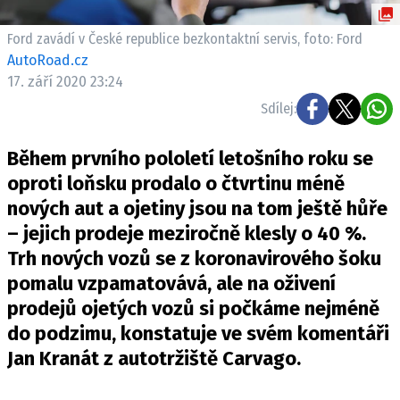
ELEKTRO
Ford zavádí v České republice bezkontaktní servis, foto: Ford
NOVINKY ZE SVĚTA EV
AutoRoad.cz
17. září 2020 23:24
TESTY ELEKTROMOBILŮ
TRH S ELEKTROMOBILY
Sdílej:
RALLY
Během prvního pololetí letošního roku se
oproti loňsku prodalo o čtvrtinu méně
OSTATNÍ
nových aut a ojetiny jsou na tom ještě hůře
TISKOVKY
– jejich prodeje meziročně klesly o 40 %.
ROZHOVORY
Trh nových vozů se z koronavirového šoku
DAKAR
pomalu vzpamatovává, ale na oživení
Z DOMOVA
prodejů ojetých vozů si počkáme nejméně
ZE SVĚTA
do podzimu, konstatuje ve svém komentáři
Jan Kranát z autotržiště Carvago.
MOTORSPORT