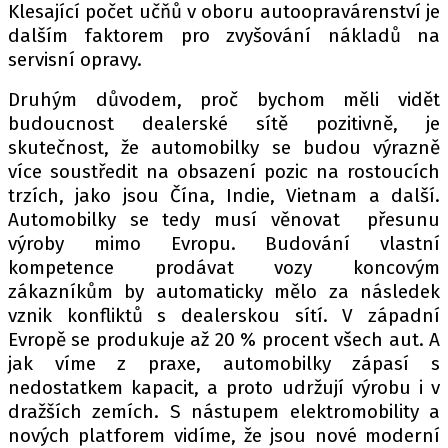
Klesající počet učňů v oboru autoopravárenství je
dalším faktorem pro zvyšování nákladů na
servisní opravy.
Druhým důvodem, proč bychom měli vidět
budoucnost dealerské sítě pozitivně, je
skutečnost, že automobilky se budou výrazně
více soustředit na obsazení pozic na rostoucích
trzích, jako jsou Čína, Indie, Vietnam a další.
Automobilky se tedy musí věnovat přesunu
výroby mimo Evropu. Budování vlastní
kompetence prodávat vozy koncovým
zákazníkům by automaticky mělo za následek
vznik konfliktů s dealerskou sítí. V západní
Evropě se produkuje až 20 % procent všech aut. A
jak víme z praxe, automobilky zápasí s
nedostatkem kapacit, a proto udržují výrobu i v
dražších zemích. S nástupem elektromobility a
nových platforem vidíme, že jsou nové moderní