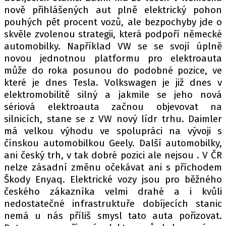
nově přihlášených aut plně elektrický pohon
pouhých pět procent vozů, ale bezpochyby jde o
skvěle zvolenou strategii, která podpoří německé
automobilky. Například VW se se svojí úplně
novou jednotnou platformu pro elektroauta
může do roka posunou do podobné pozice, ve
které je dnes Tesla. Volkswagen je již dnes v
elektromobilitě silný a jakmile se jeho nová
sériová elektroauta začnou objevovat na
silnicích, stane se z VW nový lídr trhu. Daimler
má velkou výhodu ve spolupráci na vývoji s
čínskou automobilkou Geely. Další automobilky,
ani český trh, v tak dobré pozici ale nejsou . V ČR
nelze zásadní změnu očekávat ani s příchodem
Škody Enyaq. Elektrické vozy jsou pro běžného
českého zákazníka velmi drahé a i kvůli
nedostatečné infrastruktuře dobíjecích stanic
nemá u nás příliš smysl tato auta pořizovat.