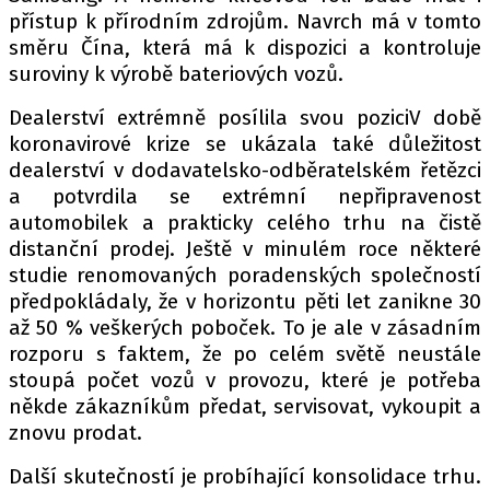
přístup k přírodním zdrojům. Navrch má v tomto
směru Čína, která má k dispozici a kontroluje
suroviny k výrobě bateriových vozů.
Dealerství extrémně posílila svou poziciV době
koronavirové krize se ukázala také důležitost
dealerství v dodavatelsko-odběratelském řetězci
a potvrdila se extrémní nepřipravenost
automobilek a prakticky celého trhu na čistě
distanční prodej. Ještě v minulém roce některé
studie renomovaných poradenských společností
předpokládaly, že v horizontu pěti let zanikne 30
až 50 % veškerých poboček. To je ale v zásadním
rozporu s faktem, že po celém světě neustále
stoupá počet vozů v provozu, které je potřeba
někde zákazníkům předat, servisovat, vykoupit a
znovu prodat.
Další skutečností je probíhající konsolidace trhu.