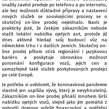
snažily zavést prodeje po telefonu a po internetu,
ale bez možnosti důkladné přípravy a nastavení
nových služeb se souvisejícími procesy se o
skutečný on-line prodej nejednalo. Navíc je
prakticky jisté, že českým zákazníkům nebude
stačit lokální nabídka ojetých aut, protože již
dnes aktivně hledají svůj budoucí vůz na
německém trhu i v dalších zemích. Skutečný on-
line prodej přitom stírá regionální i jazykovou
bariéru a poskytuje obrovskou možnost
porovnání konfigurace vozů, jejich cen a
samozřejmě také služeb poskytovaných prodejci
po celé Evropě.
Je potřeba si uvědomit, že koronavirová pandemie
vlastně jen uspíšila vývoj, který je nevyhnutelný.
Zákazníkům on-line prodej přináší mnohem širší
nabídku ojetých vozů, stejně jako jim pomáhá z
pohodlí domova vyřešit financování a pojištění