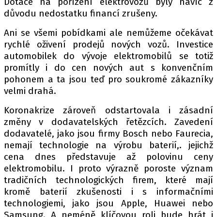
Dotace na pořízení elektrovozů byly navíc z
důvodu nedostatku financí zrušeny.
Ani se všemi pobídkami ale nemůžeme očekávat
rychlé oživení prodejů nových vozů. Investice
automobilek do vývoje elektromobilů se totiž
promítly i do cen nových aut s konvenčním
pohonem a ta jsou teď pro soukromé zákazníky
velmi drahá.
Koronakrize zároveň odstartovala i zásadní
změny v dodavatelských řetězcích. Zavedení
dodavatelé, jako jsou firmy Bosch nebo Faurecia,
nemají technologie na výrobu baterií,. jejichž
cena dnes představuje až polovinu ceny
elektromobilu. I proto výrazně poroste význam
tradičních technologických firem, které mají
kromě baterií zkušenosti i s informačními
technologiemi, jako jsou Apple, Huawei nebo
Samsung. A neméně klíčovou roli bude hrát i