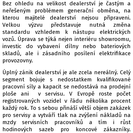
Bez ohledu na velikost dealerství je častým a
neřešeným problémem generační obměna, na
kterou majitelé dealerství nejsou připraveni.
Velkou výzvu představuje nutná změna
standardu vzhledem k nástupu elektrických
vozů. Úprava se týká nejen interiéru showroomu,
investic do vybavení dílny nebo bateriových
skladů, ale i zásadního posílení elektrifikace
provozovny.
Úplný zánik dealerství je ale zcela nereálný. Celý
segment bojuje s nedostatkem kvalifikované
pracovní síly a kapacit se nedostává na prodejní
ploše ani v servisu. V Evropě roste počet
registrovaných vozidel v řádu několika procent
každý rok. To s sebou přináší větší objem zakázek
pro servisy a vytváří tlak na zvýšení nákladů na
mzdy servisních pracovníků a tím i růst
hodinových sazeb pro koncové zákazníky.