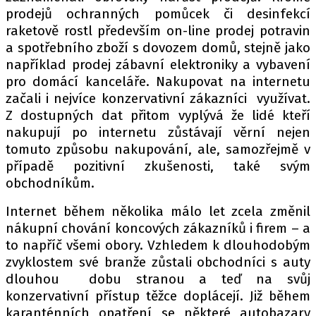
prodejů ochranných pomůcek či desinfekcí
raketově rostl především on-line prodej potravin
a spotřebního zboží s dovozem domů, stejně jako
Provozovatelem serveru autoroad.cz je
například prodej zábavní elektroniky a vybavení
INCORP MEDIA GROUP s.r.o., IČ: 118 23 054
pro domácí kanceláře. Nakupovat na internetu
začali i nejvíce konzervativní zákazníci využívat.
Z dostupných dat přitom vyplývá že lidé kteří
nakupují po internetu zůstávají věrní nejen
tomuto způsobu nakupování, ale, samozřejmě v
případě pozitivní zkušenosti, také svým
obchodníkům.
Internet během několika málo let zcela změnil
nákupní chování koncových zákazníků i firem – a
to napříč všemi obory. Vzhledem k dlouhodobým
zvyklostem své branže zůstali obchodníci s auty
dlouhou dobu stranou a teď na svůj
konzervativní přístup těžce doplácejí. Již během
karanténních opatření se některé autobazary