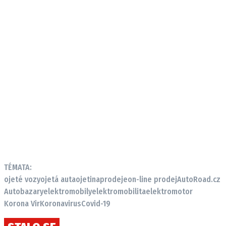
TÉMATA:
ojeté vozy
ojetá auta
ojetina
prodeje
on-line prodej
AutoRoad.cz
Autobazary
elektromobily
elektromobilita
elektromotor
Korona Vir
Koronavirus
Covid-19