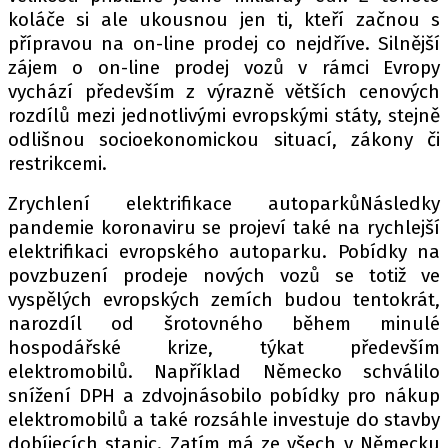
koláče si ale ukousnou jen ti, kteří začnou s
přípravou na on-line prodej co nejdříve. Silnější
zájem o on-line prodej vozů v rámci Evropy
vychází především z výrazně větších cenových
rozdílů mezi jednotlivými evropskými státy, stejně
odlišnou socioekonomickou situací, zákony či
restrikcemi.
Zrychlení elektrifikace autoparkůNásledky
pandemie koronaviru se projeví také na rychlejší
elektrifikaci evropského autoparku. Pobídky na
povzbuzení prodeje nových vozů se totiž ve
vyspělých evropských zemích budou tentokrát,
narozdíl od šrotovného během minulé
hospodářské krize, týkat především
elektromobilů. Například Německo schválilo
snížení DPH a zdvojnásobilo pobídky pro nákup
elektromobilů a také rozsáhle investuje do stavby
dobíjecích stanic. Zatím má ze všech v Německu