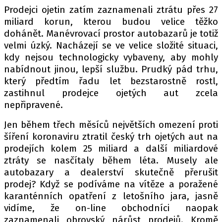
PIT LANE
Prodejci ojetin zatím zaznamenali ztrátu přes 27
ČEŠI V AKCI
miliard korun, kterou budou velice těžko
FIA CEZ & POHÁRY
dohánět. Manévrovací prostor autobazarů je totiž
velmi úzký. Nacházejí se ve velice složité situaci,
MEZINÁRODNÍ SCÉNA
kdy nejsou technologicky vybaveny, aby mohly
nabídnout jinou, lepší službu. Prudký pád trhu,
SLEDUJTE NÁS NA
|
který předtím řadu let bezstarostně rostl,
zastihnul prodejce ojetých aut zcela
nepřipravené.
Máte příběh, fotku nebo video?
Pošlete e-mail na autoroad.cz
Jen během třech měsíců největších omezení proti
šíření koronaviru ztratil český trh ojetých aut na
prodejích kolem 25 miliard a další miliardové
ETICKÝ KODEX
ztráty se nasčítaly během léta. Musely ale
KONTAKT
autobazary a dealerství skutečně přerušit
prodej? Když se podíváme na vítěze a poražené
VYDAVATEL
karanténních opatření z letošního jara, jasně
INZERCE
vidíme, že on-line obchodníci naopak
OSOBNÍ ÚDAJE / COOKIES
zaznamenali obrovský nárůst prodejů. Kromě