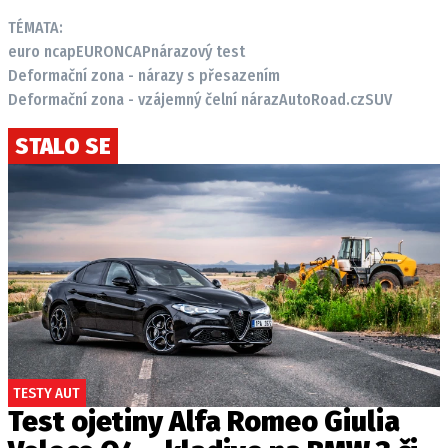
TÉMATA:
euro ncap
EURONCAP
nárazový test
Deformační zona - nárazy s přesazením
Deformační zona - vzájemný čelní náraz
AutoRoad.cz
SUV
STALO SE
TESTY AUT
Test ojetiny Alfa Romeo Giulia