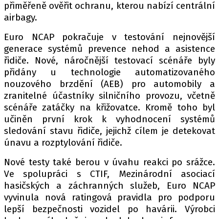
přiměřeně ověřit ochranu, kterou nabízí centrální
airbagy.
Euro NCAP pokračuje v testování nejnovější
Provozovatelem serveru autoroad.cz je
generace systémů prevence nehod a asistence
INCORP MEDIA GROUP s.r.o., IČ: 118 23 054
řidiče. Nové, náročnější testovací scénáře byly
přidány u technologie automatizovaného
nouzového brzdění (AEB) pro automobily a
zranitelné účastníky silničního provozu, včetně
scénáře zatáčky na křižovatce. Kromě toho byl
učiněn první krok k vyhodnocení systémů
sledování stavu řidiče, jejichž cílem je detekovat
únavu a rozptylování řidiče.
Nové testy také berou v úvahu reakci po srážce.
Ve spolupráci s CTIF, Mezinárodní asociací
hasičských a záchranných služeb, Euro NCAP
vyvinula nová ratingová pravidla pro podporu
lepší bezpečnosti vozidel po havárii. Výrobci