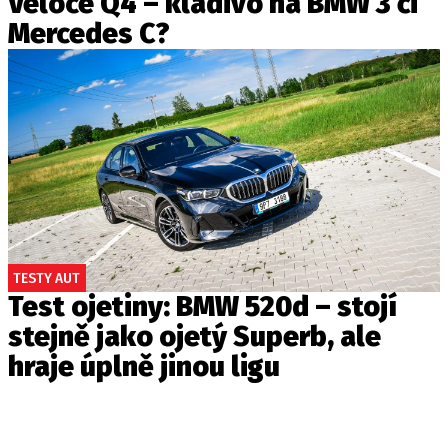
Veloce Q4 – kladivo na BMW 3 či
Mercedes C?
TESTY AUT
Test ojetiny: BMW 520d – stojí
stejně jako ojetý Superb, ale
hraje úplně jinou ligu