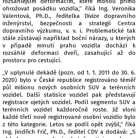
rozsáhlejším deformacím, které mohou přímo
ohrožovat posádku vozidla,“ říká Ing. Veronika
Valentová, Ph.D., ředitelka Divize dopravního
inženýrství, bezpečnosti a strategií Centra
dopravního výzkumu, v. v. i. Problematické tak
stále zůstávají například boční nárazy, u kterých
v případě minutí prahu vozidla dochází k
rozsáhlé deformaci dveří, zasahující až do
prostoru pro cestující.
„V uplynulé dekádě (pozn. od 1. 1. 2011 do 30. 6.
2020) bylo v České republice registrováno téměř
půl milionu nových osobních SUV a terénních
vozidel. Další statisíce vozidel pak představují
registrace ojetých vozidel. Podíl segmentu SUV a
terénních vozidel každoročně roste. Již vloni
každé třetí nově registrované osobní vozidlo bylo
z této kategorie. Letos se podíl opět zvýšil,“ říká
Ing. Jindřich Frič, Ph.D., ředitel CDV a dodává: „S