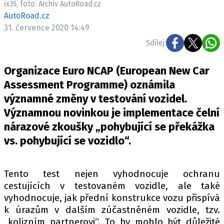
ix35, foto: Archiv AutoRoad.cz
ELEKTRO
AutoRoad.cz
31. července 2020 14:49
NOVINKY ZE SVĚTA EV
Sdílej:
TESTY ELEKTROMOBILŮ
TRH S ELEKTROMOBILY
Organizace Euro NCAP (European New Car
RALLY
Assessment Programme) oznámila
významné změny v testování vozidel.
OSTATNÍ
Významnou novinkou je implementace čelní
TISKOVKY
nárazové zkoušky „pohybující se překážka
ROZHOVORY
vs. pohybující se vozidlo“.
DAKAR
Z DOMOVA
Tento test nejen vyhodnocuje ochranu
ZE SVĚTA
cestujících v testovaném vozidle, ale také
vyhodnocuje, jak přední konstrukce vozu přispívá
MOTORSPORT
k úrazům v dalším zúčastněném vozidle, tzv.
„kolizním partnerovi“. To by mohlo být důležité