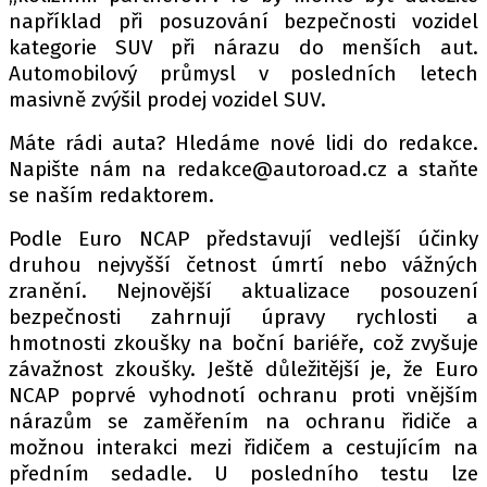
PIT LANE
například při posuzování bezpečnosti vozidel
ČEŠI V AKCI
kategorie SUV při nárazu do menších aut.
FIA CEZ & POHÁRY
Automobilový průmysl v posledních letech
masivně zvýšil prodej vozidel SUV.
MEZINÁRODNÍ SCÉNA
Máte rádi auta? Hledáme nové lidi do redakce.
SLEDUJTE NÁS NA
|
Napište nám na redakce@autoroad.cz a staňte
se naším redaktorem.
Máte příběh, fotku nebo video?
Podle Euro NCAP představují vedlejší účinky
druhou nejvyšší četnost úmrtí nebo vážných
Pošlete e-mail na autoroad.cz
zranění. Nejnovější aktualizace posouzení
bezpečnosti zahrnují úpravy rychlosti a
hmotnosti zkoušky na boční bariéře, což zvyšuje
ETICKÝ KODEX
závažnost zkoušky. Ještě důležitější je, že Euro
KONTAKT
NCAP poprvé vyhodnotí ochranu proti vnějším
VYDAVATEL
nárazům se zaměřením na ochranu řidiče a
INZERCE
možnou interakci mezi řidičem a cestujícím na
předním sedadle. U posledního testu lze
OSOBNÍ ÚDAJE / COOKIES