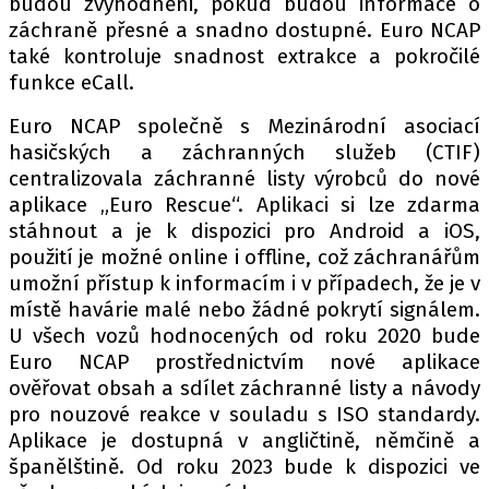
budou zvýhodněni, pokud budou informace o
záchraně přesné a snadno dostupné. Euro NCAP
také kontroluje snadnost extrakce a pokročilé
funkce eCall.
Euro NCAP společně s Mezinárodní asociací
hasičských a záchranných služeb (CTIF)
centralizovala záchranné listy výrobců do nové
aplikace „Euro Rescue“. Aplikaci si lze zdarma
stáhnout a je k dispozici pro Android a iOS,
použití je možné online i offline, což záchranářům
umožní přístup k informacím i v případech, že je v
místě havárie malé nebo žádné pokrytí signálem.
U všech vozů hodnocených od roku 2020 bude
Euro NCAP prostřednictvím nové aplikace
ověřovat obsah a sdílet záchranné listy a návody
pro nouzové reakce v souladu s ISO standardy.
Aplikace je dostupná v angličtině, němčině a
španělštině. Od roku 2023 bude k dispozici ve