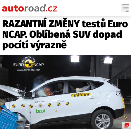
RAZANTNÍ ZMĚNY testů Euro
AUTA
NCAP. Oblíbená SUV dopad
TESTY AUT
pocítí výrazně
NOVINKY
EKO
SPY
HISTORIE
ZAJÍMAVOSTI
TECHNIKA
EKONOMIKA
ČESKÝ TRH
TUNING
PROFI