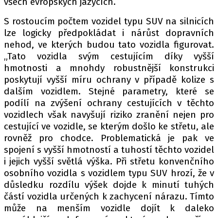
všech evropských jazycích.
S rostoucím počtem vozidel typu SUV na silnicích
lze logicky předpokládat i nárůst dopravních
nehod, ve kterých budou tato vozidla figurovat.
„Tato vozidla svým cestujícím díky vyšší
hmotnosti a mnohdy robustnější konstrukci
poskytují vyšší míru ochrany v případě kolize s
dalším vozidlem. Stejné parametry, které se
podílí na zvýšení ochrany cestujících v těchto
vozidlech však navyšují riziko zranění nejen pro
cestující ve vozidle, se kterým došlo ke střetu, ale
rovněž pro chodce. Problematická je pak ve
spojení s vyšší hmotností a tuhostí těchto vozidel
i jejich vyšší světlá výška. Při střetu konvenčního
osobního vozidla s vozidlem typu SUV hrozí, že v
důsledku rozdílu výšek dojde k minutí tuhých
částí vozidla určených k zachycení nárazu. Tímto
může na menším vozidle dojít k daleko