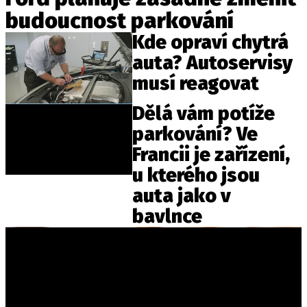
ELEKTRO
budoucnost parkování
Kde opraví chytrá
NOVINKY ZE SVĚTA EV
auta? Autoservisy
TESTY ELEKTROMOBILŮ
musí reagovat
TRH S ELEKTROMOBILY
Dělá vám potíže
RALLY
parkování? Ve
OSTATNÍ
Francii je zařízení,
TISKOVKY
u kterého jsou
ROZHOVORY
auta jako v
DAKAR
bavlnce
Z DOMOVA
ZE SVĚTA
MOTORSPORT