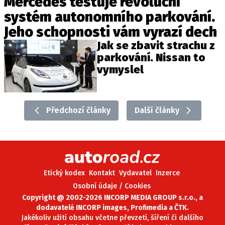
Mercedes testuje revoluční
systém autonomního parkování.
Jeho schopnosti vám vyrazí dech
Jak se zbavit strachu z
parkování. Nissan to
vymyslel
Předchozí články
Další články
Etický kodex
Kontakt
Vydavatel
Inzerce
Osobní údaje / Cookies
Copyright @ 2002-2026 INCORP MEDIA GROUP s.r.o., a
dodavatelé INCORP images, Profimedia a ČTK.
Jakékoliv užití obsahu včetne převzetí, šíření či dalšího