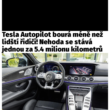
PIT LANE
ČEŠI V AKCI
FIA CEZ & POHÁRY
MEZINÁRODNÍ SCÉNA
Tesla Autopilot bourá méně než
SLEDUJTE NÁS NA
|
lidští řidiči! Nehoda se stává
jednou za 5.4 milionu kilometrů
Máte příběh, fotku nebo video?
Pošlete e-mail na autoroad.cz
ETICKÝ KODEX
KONTAKT
VYDAVATEL
INZERCE
OSOBNÍ ÚDAJE / COOKIES