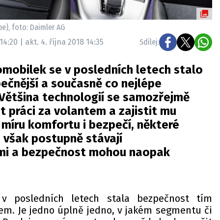
e), foto: Daimler AG
14:20 | akt. 4. října 2018 14:35
Sdílej:
mobilek se v posledních letech stalo
ečnější a současně co nejlépe
Většina technologií se samozřejmě
it práci za volantem a zajistit mu
míru komfortu i bezpečí, některé
 však postupně stávají
ími a bezpečnost mohou naopak
v posledních letech stala bezpečnost tím
iem. Je jedno úplně jedno, v jakém segmentu či