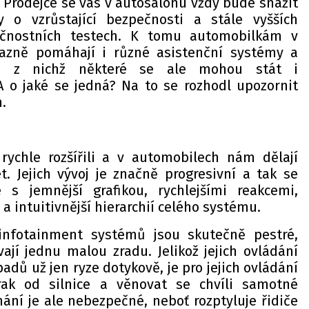
. Prodejce se vás v autosalonu vždy bude snažit
 o vzrůstající bezpečnosti a stále vyšších
čnostních testech. K tomu automobilkám v
razně pomáhají i různé asistenční systémy a
e, z nichž některé se ale mohou stát i
A o jaké se jedná? Na to se rozhodl upozornit
.
rychle rozšířili a v automobilech nám dělají
t. Jejich vývoj je značně progresivní a tak se
s jemnější grafikou, rychlejšími reakcemi,
 intuitivnější hierarchií celého systému.
infotainment systémů jsou skutečně pestré,
jí jednu malou zradu. Jelikož jejich ovládání
adů už jen ryze dotykově, je pro jejich ovládání
rak od silnice a věnovat se chvíli samotné
ání je ale nebezpečné, neboť rozptyluje řidiče