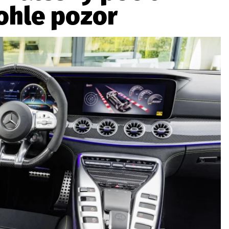
ohle pozor
ydavatel
Inzerce
Osobní údaje / Cookies
autoroad.cz je INCORP MEDIA GROUP s.r.o., IČ: 118 23 054