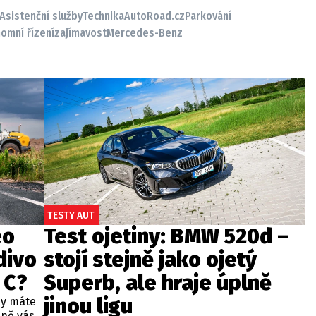
Asistenční služby
Technika
AutoRoad.cz
Parkování
omní řízení
zajímavost
Mercedes-Benz
TESTY AUT
eo
Test ojetiny: BMW 520d –
divo
stojí stejně jako ojetý
 C?
Superb, ale hraje úplně
jinou ligu
dy máte
bně vás