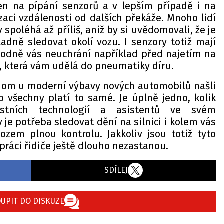
en na pípání senzorů a v lepším případě i na
aci vzdálenosti od dalších překáže. Mnoho lidí
 spoléhá až příliš, aniž by si uvědomovali, že je
adně sledovat okolí vozu. I senzory totiž mají
hodně vás neuchrání například před najetím na
, která vám udělá do pneumatiky díru.
hom u moderní výbavy nových automobilů našli
o všechny platí to samé. Je úplně jedno, kolik
stních technologií a asistentů ve svém
je potřeba sledovat dění na silnici i kolem vás
zem plnou kontrolu. Jakkoliv jsou totiž tyto
práci řidiče ještě dlouho nezastanou.
SDÍLEJ
UPIT DO DISKUZE