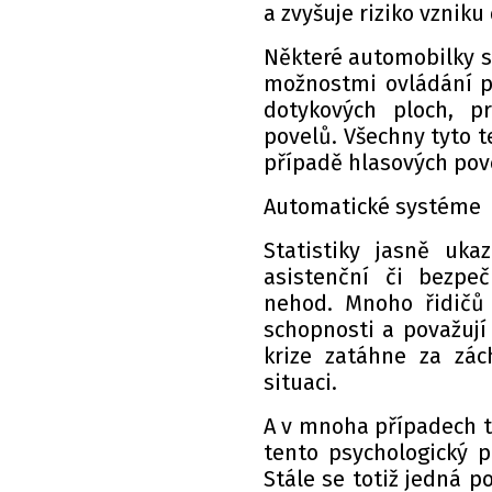
a zvyšuje riziko vznik
Některé automobilky s
možnostmi ovládání př
dotykových ploch, p
povelů. Všechny tyto t
případě hlasových pov
Automatické systéme
Statistiky jasně uka
asistenční či bezpe
nehod. Mnoho řidičů
schopnosti a považují 
krize zatáhne za zác
situaci.
A v mnoha případech t
tento psychologický 
Stále se totiž jedná p