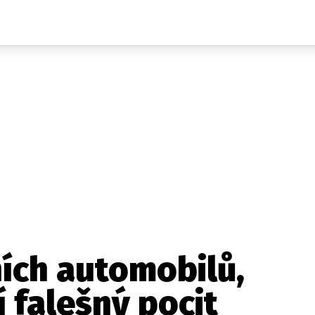
Auta
Elektro
Rally
Motorsport
Testy aut
Novinky ze světa EV
Ostatní
Pit Lane
Novinky
Testy elektromobilů
Tiskovky
Češi v akci
Eko
Trh s elektromobily
Rozhovory
FIA CEZ & Poháry
Spy
Dakar
Mezinárodní scéna
Historie
Z domova
Zajímavosti
Ze světa
Technika
Ekonomika
ích automobilů,
Český trh
í falešný pocit
Tuning
Profi