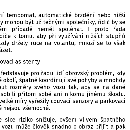
ní tempomat, automatické brzdění nebo nižší
y mohou být užitečnými společníky, řidič by se
m případě neměl spoléhat. I proto řada
diče k tomu, aby při využívání nižších stupňů
zdy držely ruce na volantu, mnozí se to však
ázet.
ovací asistenty
ředstavuje pro řadu lidí obrovský problém, kdy
é okolí, špatně koordinují své pohyby a mnohdy
out rozměry svého vozu tak, aby se na dané
ůsobili přitom sobě ani nikomu jinému škodu.
elké míry vyřešily couvací senzory a parkovací
ké nejsou všemocné.
 sice riziko snižuje, ovšem vlivem špatného
 vozu může člověk snadno o obraz přijít a pak