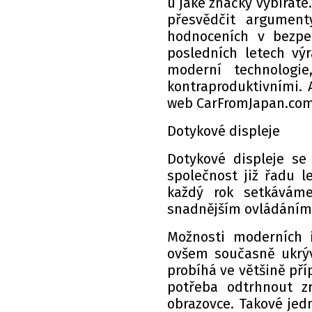
u jaké značky vybíráte
přesvědčit argumenty
hodnoceních v bezpe
posledních letech vý
moderní technologi
kontraproduktivními. 
web CarFromJapan.com
Dotykové displeje
Dotykové displeje se 
společnost již řadu le
každý rok setkáváme 
snadnějším ovládáním a
Možnosti moderních 
ovšem současně ukrýva
probíhá ve většině příp
potřeba odtrhnout z
obrazovce. Takové jedn