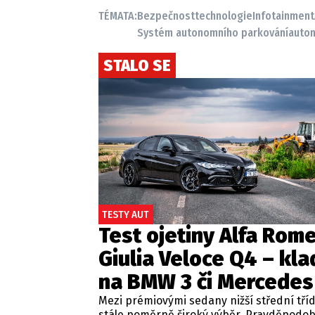
TÉMATA:
Bezpečnost
technologie
Infotainment
Systém autonomního parkování
auton
STALO SE
TESTY AUT
Test ojetiny Alfa Rom
Giulia Veloce Q4 – kla
na BMW 3 či Mercedes
Mezi prémiovými sedany nižší střední tří
stále poměrně široký výběr. Pravděpodo