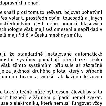
u dopravních nehod.
e snaží proti tomuto nešvaru bojovat bohatými
es volant, prostřednictvím toucpadů a jiných
rostřednictvím gest nebo pomocí hlasových
echnologie však mají svá omezení a například v
elů mají řidiči v Česku mnohdy smůlu.
zují, že standardně instalované automatické
čnostní systémy pomáhají předcházet riziku
 však těmto systémům připisuje až zázračné
je za jakéhosi druhého pilota, který v případě
hrannou brzdu a vyřeší tak každou krizovou
o tak skutečně může být, ovšem člověk by si ta
pocit bezpečí v žádném případě neměl zvykat.
ouze o elektroniku, která nemusí fungovat vždy