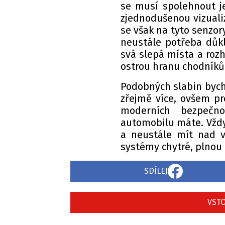
se musí spolehnout j
zjednodušenou vizualiz
se však na tyto senzory
neustále potřeba důkl
svá slepá místa a roz
ostrou hranu chodníků
Podobných slabin byc
zřejmě více, ovšem pr
moderních bezpečno
automobilu máte. Vždy 
a neustále mít nad vo
systémy chytré, plnou 
SDÍLEJ
VSTO