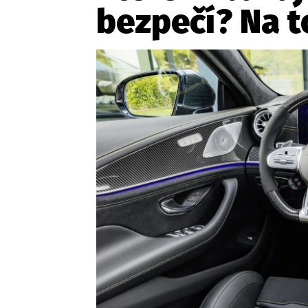
bezpečí? Na t
Etický kodex
Kontakt
V
Provozovatelem serveru 