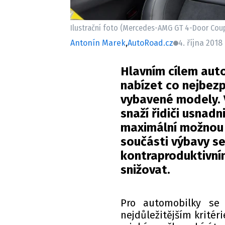
Ilustrační foto (Mercedes-AMG GT 4-Door Coup
Antonín Marek
,
AutoRoad.cz
4. října 2018 
Hlavním cílem auto
nabízet co nejbezp
vybavené modely. 
snaží řidiči usnadn
maximální možnou 
součásti výbavy se
kontraproduktivn
snižovat.
Pro automobilky se 
nejdůležitějším kritér