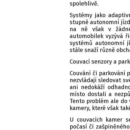
spolehlivě.
Systémy jako adaptiv
stupně autonomní jízd
na ně však v žádné
automobilek vyzývá ři
systémů autonomní jí
stále snaží různě obch
Couvací senzory a park
Couvání či parkování p
nezvládají sledovat sv
ani nedokáží odhadn
místo dostali a nezp
Tento problém ale do v
kamery, které však ta
U couvacích kamer se
počasí či zašpiněného