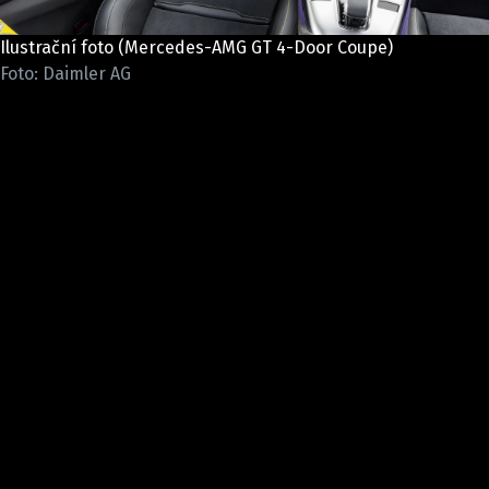
ELEKTRO
Ilustrační foto (Mercedes-AMG GT 4-Door Coupe)
NOVINKY ZE SVĚTA EV
Foto: Daimler AG
TESTY ELEKTROMOBILŮ
TRH S ELEKTROMOBILY
RALLY
OSTATNÍ
TISKOVKY
ROZHOVORY
DAKAR
Z DOMOVA
ZE SVĚTA
MOTORSPORT