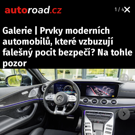
1 / 4
AUTA
Galerie | Prvky moderních
TESTY AUT
automobilů, které vzbuzují
NOVINKY
falešný pocit bezpečí? Na tohle
EKO
pozor
SPY
HISTORIE
ZAJÍMAVOSTI
TECHNIKA
EKONOMIKA
ČESKÝ TRH
TUNING
PROFI