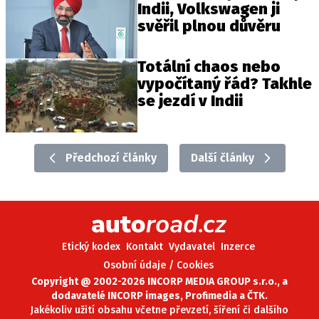
Indii, Volkswagen ji
svěřil plnou důvěru
Totální chaos nebo
vypočítaný řád? Takhle
se jezdí v Indii
Předchozí články
Další články
Etický kodex
Kontakt
Vydavatel
Inzerce
Osobní údaje / Cookies
Copyright @ 2002-2026 INCORP MEDIA GROUP s.r.o., a
dodavatelé INCORP images, Profimedia a ČTK.
Jakékoliv užití obsahu včetne převzetí, šíření či dalšího