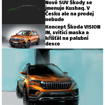
Nové SUV Škody se
jmenuje Kushaq. V
Česku ale na prodej
Provozovatelem serveru autoroad.cz je
nebude
INCORP MEDIA GROUP s.r.o., IČ: 118 23 054
Koncept Škoda VISION
IN, svítící maska a
křišťál na palubní
desce