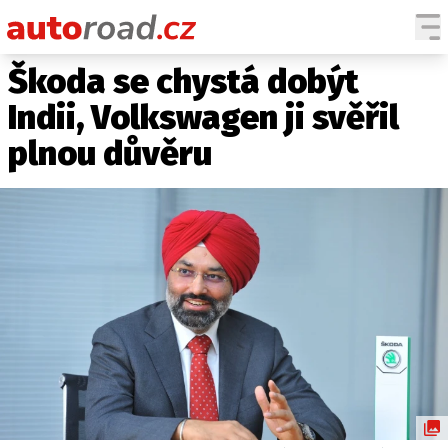
Škoda se chystá dobýt
AUTA
Indii, Volkswagen ji svěřil
TESTY AUT
plnou důvěru
NOVINKY
EKO
SPY
HISTORIE
ZAJÍMAVOSTI
TECHNIKA
EKONOMIKA
ČESKÝ TRH
TUNING
PROFI