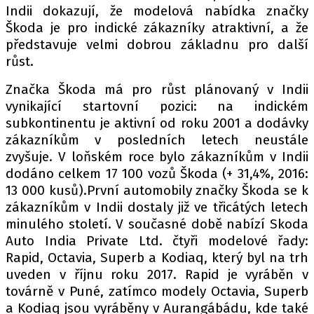
Indii dokazují, že modelová nabídka značky
Škoda je pro indické zákazníky atraktivní, a že
představuje velmi dobrou základnu pro další
růst.
Značka Škoda má pro růst plánovaný v Indii
vynikající startovní pozici: na indickém
subkontinentu je aktivní od roku 2001 a dodávky
zákazníkům v posledních letech neustále
zvyšuje. V loňském roce bylo zákazníkům v Indii
dodáno celkem 17 100 vozů Škoda (+ 31,4%, 2016:
13 000 kusů).První automobily značky Škoda se k
zákazníkům v Indii dostaly již ve třicátých letech
minulého století. V současné době nabízí Skoda
Auto India Private Ltd. čtyři modelové řady:
Rapid, Octavia, Superb a Kodiaq, který byl na trh
uveden v říjnu roku 2017. Rapid je vyráběn v
továrně v Puné, zatímco modely Octavia, Superb
a Kodiaq jsou vyráběny v Aurangábádu, kde také