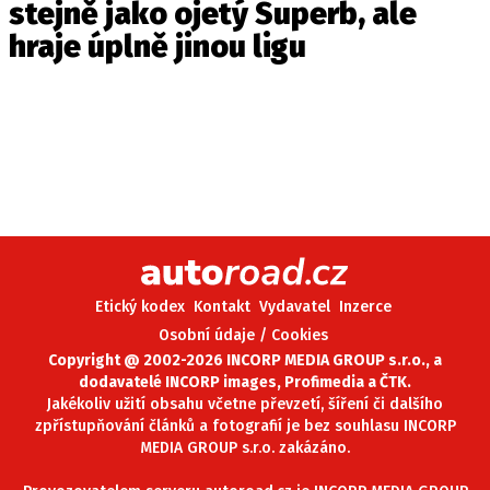
stejně jako ojetý Superb, ale
hraje úplně jinou ligu
Etický kodex
Kontakt
Vydavatel
Inzerce
Osobní údaje / Cookies
Copyright @ 2002-2026 INCORP MEDIA GROUP s.r.o., a
dodavatelé INCORP images, Profimedia a ČTK.
Jakékoliv užití obsahu včetne převzetí, šíření či dalšího
zpřístupňování článků a fotografií je bez souhlasu INCORP
MEDIA GROUP s.r.o. zakázáno.