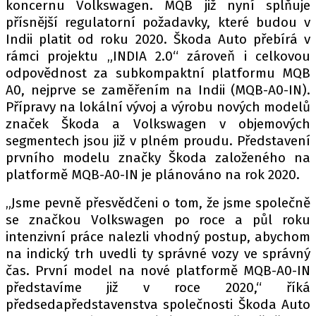
koncernu Volkswagen. MQB již nyní splňuje
přísnější regulatorní požadavky, které budou v
Indii platit od roku 2020. Škoda Auto přebírá v
Provozovatelem serveru autoroad.cz je
rámci projektu „INDIA 2.0“ zároveň i celkovou
INCORP MEDIA GROUP s.r.o., IČ: 118 23 054
odpovědnost za subkompaktní platformu MQB
A0, nejprve se zaměřením na Indii (MQB-A0-IN).
Přípravy na lokální vývoj a výrobu nových modelů
značek Škoda a Volkswagen v objemových
segmentech jsou již v plném proudu. Představení
prvního modelu značky Škoda založeného na
platformě MQB-A0-IN je plánováno na rok 2020.
„Jsme pevně přesvědčeni o tom, že jsme společně
se značkou Volkswagen po roce a půl roku
intenzivní práce nalezli vhodný postup, abychom
na indický trh uvedli ty správné vozy ve správný
čas. První model na nové platformě MQB-A0-IN
představíme již v roce 2020,“ říká
předsedapředstavenstva společnosti Škoda Auto