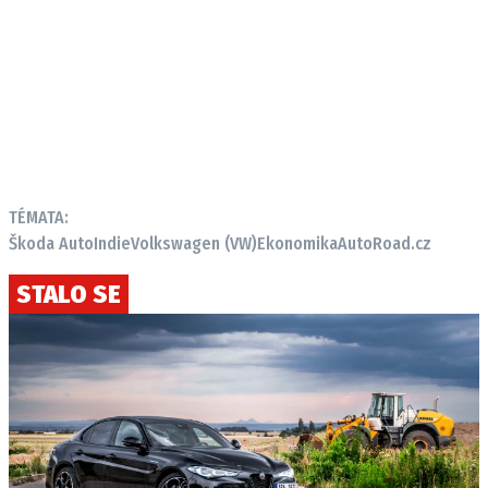
TÉMATA:
Škoda Auto
Indie
Volkswagen (VW)
Ekonomika
AutoRoad.cz
STALO SE