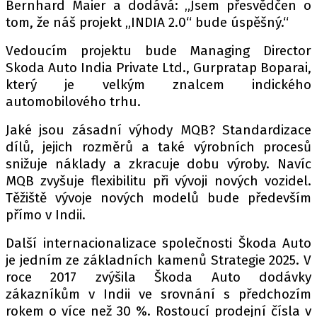
Bernhard Maier a dodává: „Jsem přesvědčen o
tom, že náš projekt „INDIA 2.0“ bude úspěšný.“
Vedoucím projektu bude Managing Director
Skoda Auto India Private Ltd., Gurpratap Boparai,
který je velkým znalcem indického
automobilového trhu.
Jaké jsou zásadní výhody MQB? Standardizace
dílů, jejich rozměrů a také výrobních procesů
snižuje náklady a zkracuje dobu výroby. Navíc
MQB zvyšuje flexibilitu při vývoji nových vozidel.
Těžiště vývoje nových modelů bude především
přímo v Indii.
Další internacionalizace společnosti Škoda Auto
je jedním ze základních kamenů Strategie 2025. V
roce 2017 zvýšila Škoda Auto dodávky
zákazníkům v Indii ve srovnání s předchozím
rokem o více než 30 %. Rostoucí prodejní čísla v