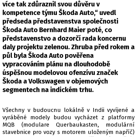
PIT LANE
více tak zdůraznil svou důvěru v
ČEŠI V AKCI
kompetence týmu Škoda Auto,“ uvedl
FIA CEZ & POHÁRY
předseda představenstva společnosti
MEZINÁRODNÍ SCÉNA
Škoda Auto Bernhard Maier poté, co
představenstvo a dozorčí rada koncernu
daly projektu zelenou. Zhruba před rokem a
SLEDUJTE NÁS NA
|
půl byla Škoda Auto pověřena
vypracováním plánu na dlouhodobě
Máte příběh, fotku nebo video?
úspěšnou modelovou ofenzívu značek
Pošlete e-mail na autoroad.cz
Škoda a Volkswagen v objemových
segmentech na indickém trhu.
ETICKÝ KODEX
KONTAKT
Všechny v budoucnu lokálně v Indii vyvíjené a
VYDAVATEL
vyráběné modely budou vycházet z platformy
INZERCE
MQB (modulare Querbaukasten, modulární
stavebnice pro vozy s motorem uloženým napříč)
OSOBNÍ ÚDAJE / COOKIES