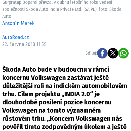
Gurpratap Boparai převzal v dubnu letošního roku vedení
ELEKTRO
společnosti Skoda Auto India Private Ltd. (SAIPL), foto: Škoda
Auto
NOVINKY ZE SVĚTA EV
Antonín Marek
TESTY ELEKTROMOBILŮ
,
TRH S ELEKTROMOBILY
AutoRoad.cz
22. června 2018 11:59
RALLY
Sdílej:
OSTATNÍ
Škoda Auto bude v budoucnu v rámci
TISKOVKY
koncernu Volkswagen zastávat ještě
ROZHOVORY
důležitější roli na indickém automobilovém
DAKAR
trhu. Cílem projektu „INDIA 2.0“ je
Z DOMOVA
dlouhodobé posílení pozice koncernu
ZE SVĚTA
Volkswagen na tomto významném
MOTORSPORT
růstovém trhu. „Koncern Volkswagen nás
pověřil tímto zodpovědným úkolem a ještě