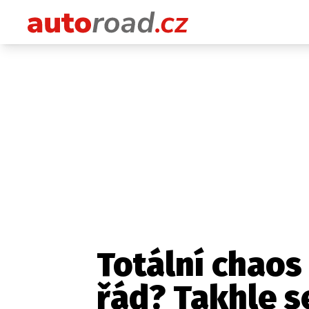
Totální chaos
řád? Takhle se