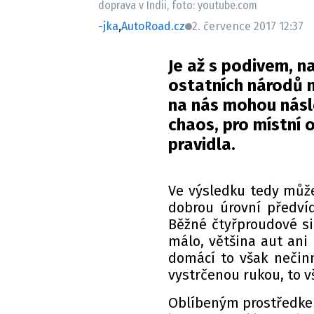
doprava v Indii, foto: youtube.com
-jka
,
AutoRoad.cz
2. července 2017 12:37
Je až s podivem, na
ostatních národů n
na nás mohou násl
chaos, pro místní 
pravidla.
Ve výsledku tedy může
dobrou úrovní předvíd
Běžné čtyřproudové si
málo, většina aut ani 
domácí to však neči
vystrčenou rukou, to v
Oblíbeným prostředkem,