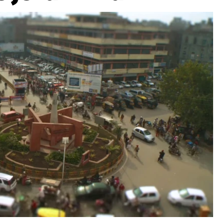
ydavatel
Inzerce
Osobní údaje / Cookies
autoroad.cz je INCORP MEDIA GROUP s.r.o., IČ: 118 23 054