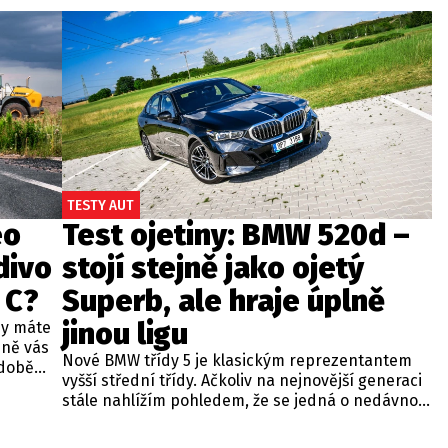
TESTY AUT
eo
Test ojetiny: BMW 520d –
divo
stojí stejně jako ojetý
 C?
Superb, ale hraje úplně
jinou ligu
dy máte
bně vás
Nové BMW třídy 5 je klasickým reprezentantem
odobě
vyšší střední třídy. Ačkoliv na nejnovější generaci
 A4.
stále nahlížím pohledem, že se jedná o nedávno
 dobré
představenou novinku, čas neúprosně letí a od
běžných
zahájení prodeje utekly už tři roky. Začíná se tedy
ou věc –