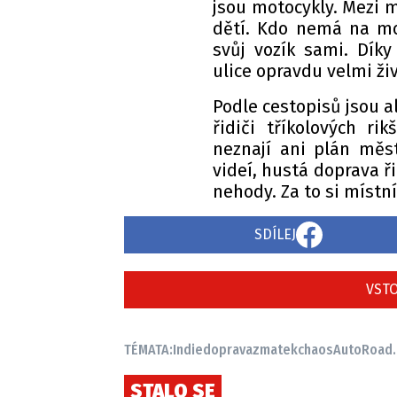
jsou motocykly. Mezi 
dětí. Kdo nemá na mot
svůj vozík sami. Díky
ulice opravdu velmi ži
Podle cestopisů jsou a
řidiči tříkolových ri
neznají ani plán měst
videí, hustá doprava ři
nehody. Za to si místní
SDÍLEJ
VSTO
TÉMATA:
Indie
doprava
zmatek
chaos
AutoRoad.
STALO SE