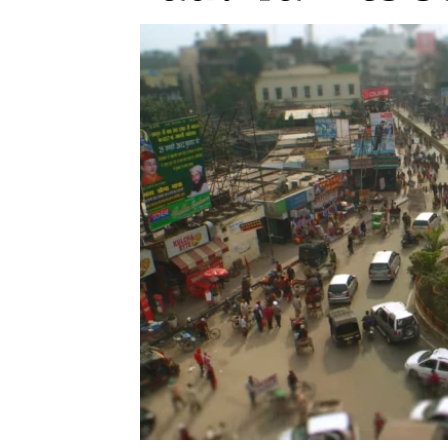
Etický kodex
Kontakt
V
Provozovatelem serveru 