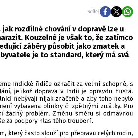
Sdílej:
 jak rozdílné chování v dopravě lze u
arazit. Kouzelné je však to, že zatímco
edující záběry působit jako zmatek a
obyvatele je to standard, který má svá
me Indické řidiče označit za velmi schopné, s
ání, jelikož doprava v Indii je opravdu hustá.
lnici nebývají nijak značené a aby toho nebylo
není vybavena blinkry či zpětnými zrcátky. Pro
nní žádný problém. Změnu směru si odmávnou
še za podpory hlasitého troubení.
 který často slouží pro přepravu celých rodin,