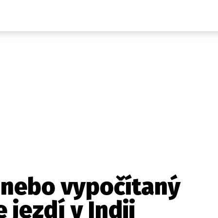
Auta
Elektro
Rally
Motorsport
Testy aut
Novinky ze světa EV
Ostatní
Pit Lane
Novinky
Testy elektromobilů
Tiskovky
Češi v akci
Eko
Trh s elektromobily
Rozhovory
FIA CEZ & Poháry
Spy
Dakar
Mezinárodní scéna
Historie
Z domova
Zajímavosti
Ze světa
Technika
Ekonomika
 nebo vypočítaný
Český trh
 jezdí v Indii
Tuning
Profi