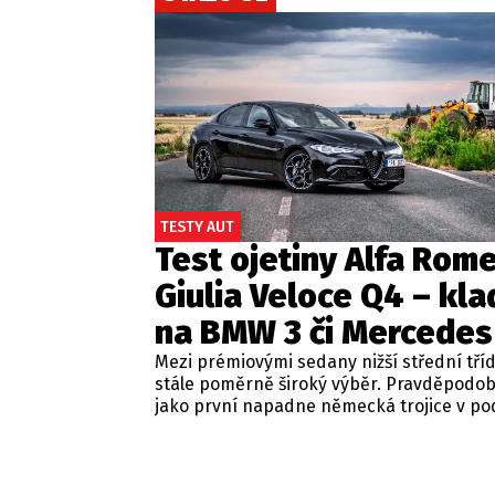
TESTY AUT
Test ojetiny Alfa Rom
Giulia Veloce Q4 – kla
na BMW 3 či Mercedes
Mezi prémiovými sedany nižší střední tří
stále poměrně široký výběr. Pravděpodo
jako první napadne německá trojice v p
BMW řady 3, Mercedes-Benz třídy C a Audi
Jsou to skvělá auta, která nabídnou velmi
zpracování, technologie i komfort, ale u 
motorizací často postrádají jednu důležit