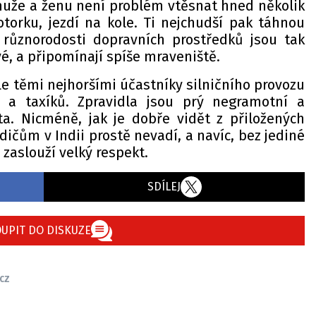
muže a ženu není problém vtěsnat hned několik
orku, jezdí na kole. Ti nejchudší pak táhnou
 různorodosti dopravních prostředků jsou tak
vé, a připomínají spíše mraveniště.
le těmi nejhoršími účastníky silničního provozu
kš a taxíků. Zpravidla jsou prý negramotní a
a. Nicméně, jak je dobře vidět z přiložených
dičům v Indii prostě nevadí, a navíc, bez jediné
 zaslouží velký respekt.
SDÍLEJ
UPIT DO DISKUZE
cz