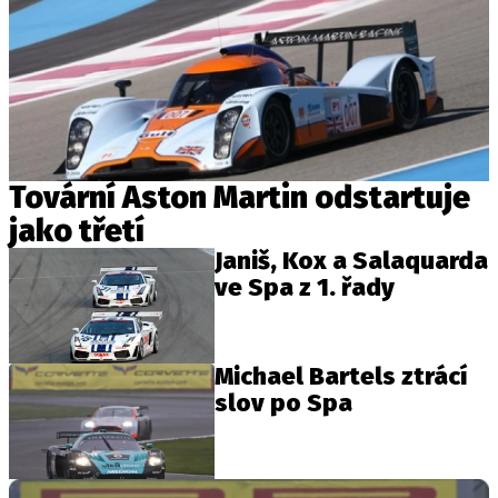
Tovární Aston Martin odstartuje
jako třetí
Janiš, Kox a Salaquarda
ve Spa z 1. řady
Michael Bartels ztrácí
slov po Spa