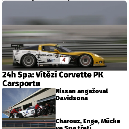
24h Spa: Vítězí Corvette PK
Carsportu
Nissan angažoval
Davidsona
Charouz, Enge, Mücke
ve Spa třetí