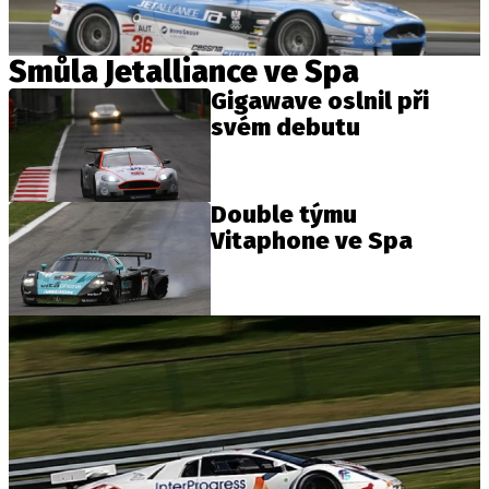
Smůla Jetalliance ve Spa
Gigawave oslnil při
svém debutu
Double týmu
Vitaphone ve Spa