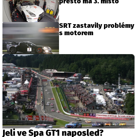
přesto má 3. místo
Provozovatelem serveru autoroad.cz je
SRT zastavily problémy
INCORP MEDIA GROUP s.r.o., IČ: 118 23 054
s motorem
Jeli ve Spa GT1 naposled?