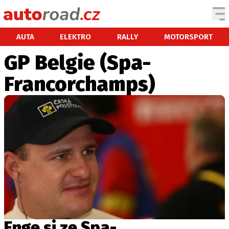
AUTA
AUTA
ELEKTRO
RALLY
MOTORSPORT
GP Belgie (Spa-
TESTY AUT
Francorchamps)
NOVINKY
EKO
SPY
HISTORIE
ZAJÍMAVOSTI
TECHNIKA
EKONOMIKA
ČESKÝ TRH
TUNING
PROFI
Enge si ze Spa-