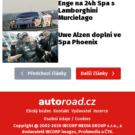
Enge na 24h Spa s
Lamborghini
Murcielago
Uwe Alzen doplní ve
Spa Phoenix
Předchozí články
Další články
Etický kodex
Kontakt
Vydavatel
Inzerce
Osobní údaje / Cookies
Copyright @ 2002-2026 INCORP MEDIA GROUP s.r.o., a
dodavatelé INCORP images, Profimedia a ČTK.