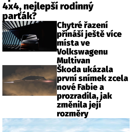
4x4, nejlepší rodinný
ELEKTRO
parťák?
NOVINKY ZE SVĚTA EV
Chytré řazení
TESTY ELEKTROMOBILŮ
přináší ještě více
TRH S ELEKTROMOBILY
místa ve
RALLY
Volkswagenu
Multivan
OSTATNÍ
Škoda ukázala
TISKOVKY
první snímek zcela
ROZHOVORY
nové Fabie a
DAKAR
prozradila, jak
Z DOMOVA
změnila její
ZE SVĚTA
rozměry
MOTORSPORT