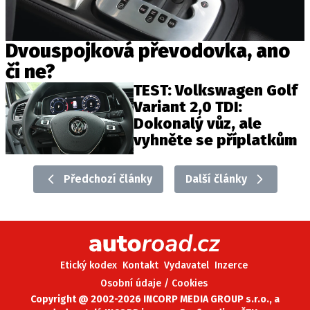
Dvouspojková převodovka, ano
či ne?
TEST: Volkswagen Golf
Variant 2,0 TDI:
Dokonalý vůz, ale
vyhněte se příplatkům
Předchozí články
Další články
Etický kodex
Kontakt
Vydavatel
Inzerce
Osobní údaje / Cookies
Copyright @ 2002-2026 INCORP MEDIA GROUP s.r.o., a