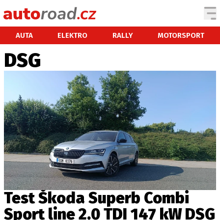
AUTA
AUTA
ELEKTRO
RALLY
MOTORSPORT
DSG
TESTY AUT
NOVINKY
EKO
SPY
HISTORIE
ZAJÍMAVOSTI
TECHNIKA
EKONOMIKA
ČESKÝ TRH
TUNING
Test Škoda Superb Combi
PROFI
Sport line 2.0 TDI 147 kW DSG