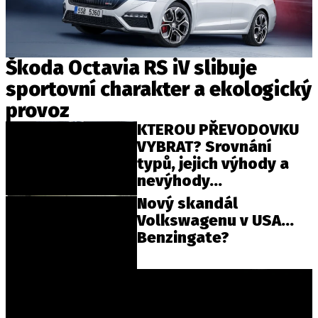
Provozovatelem serveru autoroad.cz je
Škoda Octavia RS iV slibuje
INCORP MEDIA GROUP s.r.o., IČ: 118 23 054
sportovní charakter a ekologický
provoz
KTEROU PŘEVODOVKU
VYBRAT? Srovnání
typů, jejich výhody a
nevýhody...
Nový skandál
Volkswagenu v USA...
Benzingate?