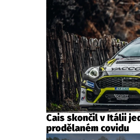
Cais skončil v Itálii 
prodělaném covidu