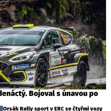
jedenáctý. Bojoval s únavou po
Orsák Rally sport v ERC se čtyřmi vozy