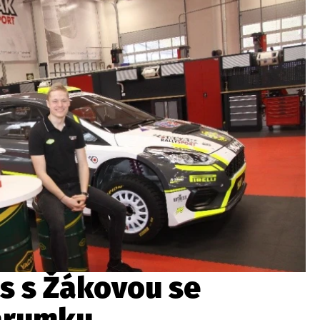
ydavatel
Inzerce
Osobní údaje / Cookies
autoroad.cz je INCORP MEDIA GROUP s.r.o., IČ: 118 23 054
s s Žákovou se
barumku