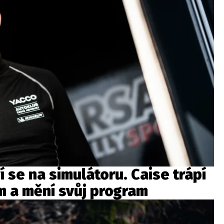
 se na simulátoru. Caise trápí
 a mění svůj program