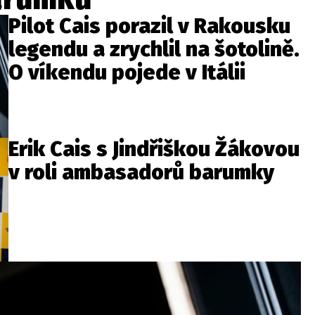
Pilot Cais porazil v Rakousku
legendu a zrychlil na šotolině.
O víkendu pojede v Itálii
Erik Cais s Jindřiškou Žákovou
v roli ambasadorů barumky