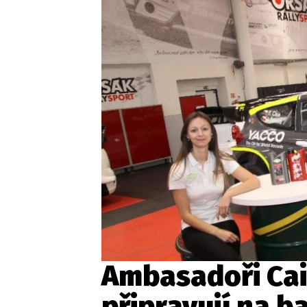
Etický kodex
Kontakt
V
Provozovatelem serveru 
Ambasadoři Cai
připravují na 