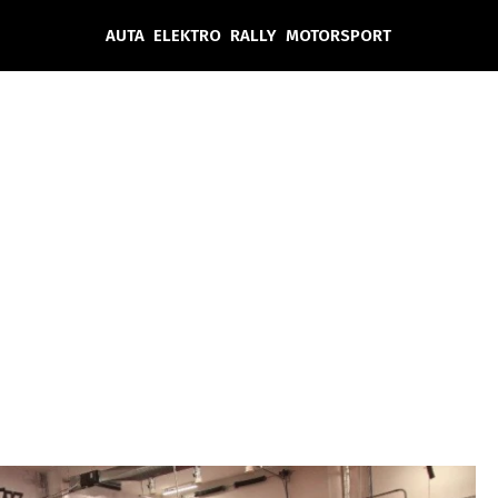
AUTA
ELEKTRO
RALLY
MOTORSPORT
Auta
Elektro
Rally
Motorsport
Testy aut
Novinky ze světa EV
Ostatní
Pit Lane
Novinky
Testy elektromobilů
Tiskovky
Češi v akci
Eko
Trh s elektromobily
Rozhovory
FIA CEZ & Poháry
Spy
Dakar
Mezinárodní scéna
Historie
Z domova
Zajímavosti
Ze světa
Technika
Ekonomika
Český trh
Tuning
Profi