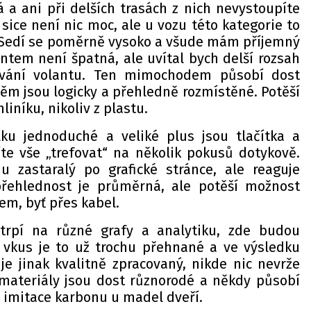
 a ani při delších trasách z nich nevystoupíte
sice není nic moc, ale u vozu této kategorie to
 Sedí se poměrně vysoko a všude mám příjemný
antem není špatná, ale uvítal bych delší rozsah
vání volantu. Ten mimochodem působí dost
 něm jsou logicky a přehledně rozmístěné. Potěší
iníku, nikoliv z plastu.
lku jednoduché a veliké plus jsou tlačítka a
te vše „trefovat“ na několik pokusů dotykově.
u zastaralý po grafické stránce, ale reaguje
přehlednost je průměrná, ale potěší možnost
nem, byť přes kabel.
potrpí na různé grafy a analytiku, zde budou
 vkus je to už trochu přehnané a ve výsledku
je jinak kvalitně zpracovaný, nikde nic nevrže
 materiály jsou dost různorodé a někdy působí
 imitace karbonu u madel dveří.