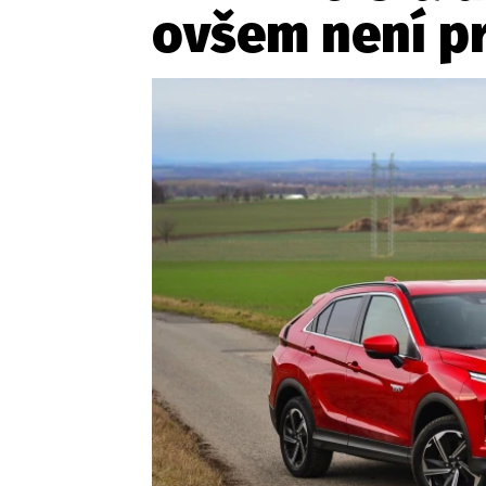
ovšem není p
Etický kodex
Kontakt
V
Provozovatelem serveru 