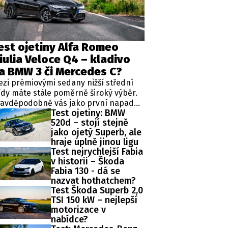
est ojetiny Alfa Romeo
SLEDUJTE NÁS NA
|
iulia Veloce Q4 – kladivo
a BMW 3 či Mercedes C?
zi prémiovými sedany nižší střední
ídy máte stále poměrně široký výběr.
ravděpodobně vás jako první napadne
Test ojetiny: BMW
mecká trojice v podobě BMW řady 3,
520d – stojí stejně
rcedes-Benz třídy C a Audi A4. Jsou to
jako ojetý Superb, ale
vělá auta, která nabídnou velmi dobré
hraje úplně jinou ligu
racování, technologie i komfort, ale u
Test nejrychlejší Fabia
žných motorizací často postrádají
v historii – Škoda
dnu důležitou věc – emoce. Pokud ale
Fabia 130 - dá se
edáte auto, které nebude jen
nazvat hothatchem?
erfektním dopravním prostředkem,
Test Škoda Superb 2,0
e při každém nastartování vám
TSI 150 kW – nejlepší
kouzlí úsměv na tváři, možná by vás
motorizace v
la zajímat Alfa Romeo Giulia.
nabídce?