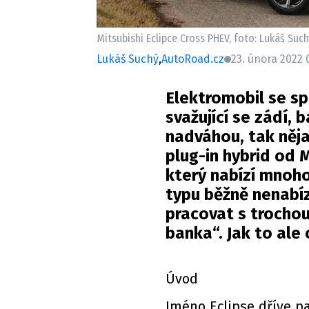
Mitsubishi Eclipce Cross PHEV, foto: Lukáš Suc
Lukáš Suchý
,
AutoRoad.cz
23. února 2022 
Elektromobil se s
svažující se zádí,
nadváhou, tak něj
plug-in hybrid od M
který nabízí mnoho
typu běžně nenabíz
pracovat s trocho
banka“. Jak to ale
Úvod
Jméno Eclipse dříve p