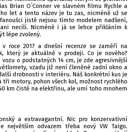
lias Brian O´Conner ve slavném filmu Rychle a
ho let a tento název je tu zas, nicméně už se
fanoušci jistě nejsou tímto modelem nadšení,
ani necílí. Nicméně i já se lehce přikláním k
t lépe zvolený.
 v roce 2017 a dnešní recenze se zaměří na
, který je aktuálně v prodeji. Co je nového?
 vozu o podstatných 14 cm, je zde agresivnější
větlomety, vzadu již není členěné zadní okno a
 další drobnosti v interiéru. Náš konkrétní kus je
 tři motory, pohon všech kol, možnost rychlého
 40 km čistě na elektřinu, ale umí toho mnohem
onský a extravagantní. Nic pro konzervativní
 je největším odvazem třeba nový VW Taigo.