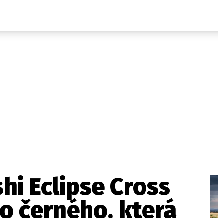
Auta
Elektro
Rally
Motorsport
Testy aut
Novinky ze světa EV
Ostatní
Pit Lane
Novinky
Testy elektromobilů
Tiskovky
Češi v akci
Eko
Trh s elektromobily
Rozhovory
FIA CEZ & Poháry
Spy
Dakar
Mezinárodní scéna
Historie
Z domova
Zajímavosti
Ze světa
Technika
Ekonomika
hi Eclipse Cross
Český trh
do černého, která
Tuning
Profi