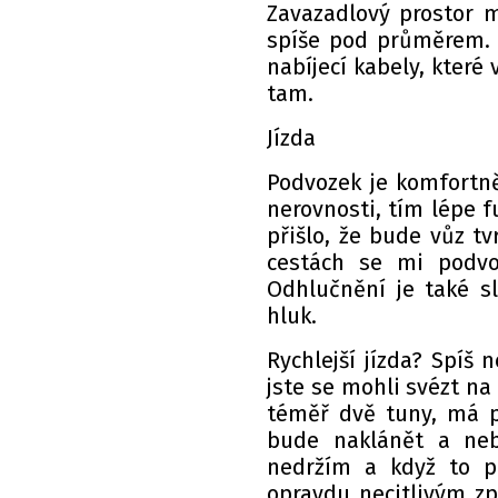
Zavazadlový prostor 
spíše pod průměrem. P
nabíjecí kabely, které 
tam.
Jízda
Podvozek je komfortně
nerovnosti, tím lépe 
přišlo, že bude vůz tv
cestách se mi podvo
Odhlučnění je také s
hluk.
Rychlejší jízda? Spíš 
jste se mohli svézt na 
téměř dvě tuny, má p
bude naklánět a neb
nedržím a když to př
opravdu necitlivým zp