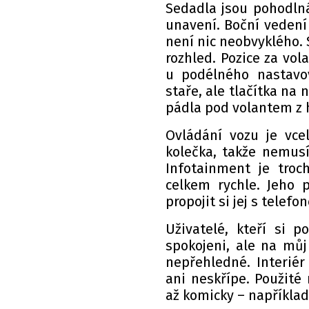
Sedadla jsou pohodlná
unavení. Boční vedení 
není nic neobvyklého.
rozhled. Pozice za vol
u podélného nastavo
staře, ale tlačítka na
pádla pod volantem z hl
Ovládání vozu je vce
kolečka, takže nemusí
Infotainment je troch
celkem rychle. Jeho 
propojit si jej s telefo
Uživatelé, kteří si 
spokojeni, ale na můj
nepřehledné. Interiér 
ani neskřípe. Použité
až komicky – například