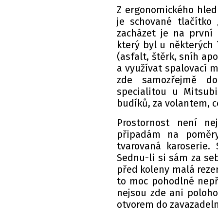
Z ergonomického hledi
je schované tlačítko 
zacházet je na první 
který byl u některých T
(asfalt, štěrk, sníh ap
a využívat spalovací m
zde samozřejmě dob
specialitou u Mitsub
budíků, za volantem, 
Prostornost není nej
připadám na poměry
tvarovaná karoserie.
Sednu-li si sám za seb
před koleny malá rezer
to moc pohodlné nepři
nejsou zde ani poloho
otvorem do zavazadelní