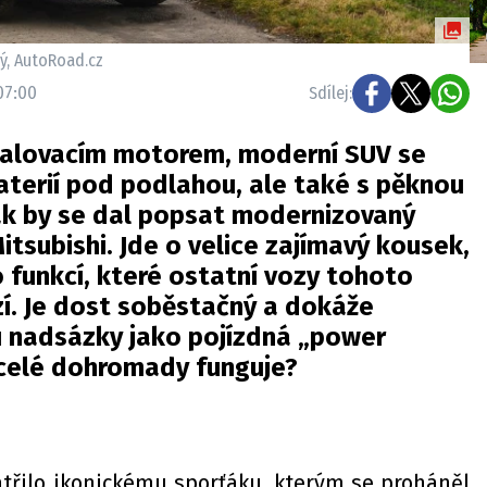
hý, AutoRoad.cz
07:00
Sdílej:
palovacím motorem, moderní SUV se
 baterií pod podlahou, ale také s pěknou
ak by se dal popsat modernizovaný
itsubishi. Jde o velice zajímavý kousek,
 funkcí, které ostatní vozy tohoto
í. Je dost soběstačný a dokáže
u nadsázky jako pojízdná „power
 celé dohromady funguje?
atřilo ikonickému sporťáku, kterým se proháněl