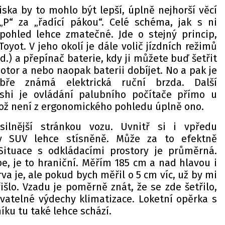
ska by to mohlo být lepší, úplně nejhorší věcí
„P“ za „řadící pákou“. Celé schéma, jak s ni
pohled lehce zmatečné. Jde o stejný princip,
oyot. V jeho okolí je dále volič jízdních režimů
od.) a přepínač baterie, kdy ji můžete buď šetřit
otor a nebo naopak baterii dobíjet. No a pak je
ře známá elektrická ruční brzda. Další
ishi je ovládání palubního počítače přímo u
což není z ergonomického pohledu úplně ono.
silnější stránkou vozu. Uvnitř si i vpředu
 SUV lehce stísněně. Může za to efektně
 Situace s odkládacími prostory je průměrná.
e, je to hraniční. Měřím 185 cm a nad hlavou i
va je, ale pokud bych měřil o 5 cm víc, už by mi
šlo. Vzadu je poměrně znát, že se zde šetřilo,
vatelné výdechy klimatizace. Loketní opěrka s
ku tu také lehce schází.