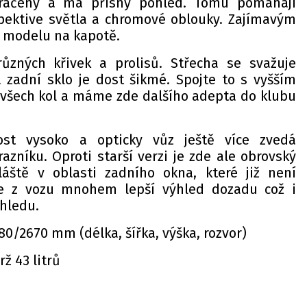
račený a má přísný pohled. Tomu pomáhají
spektive světla a chromové oblouky. Zajímavým
v modelu na kapotě.
různých křivek a prolisů. Střecha se svažuje
zadní sklo je dost šikmé. Spojte to s vyšším
šech kol a máme zde dalšího adepta do klubu
ost vysoko a opticky vůz ještě více zvedá
zníku. Oproti starší verzi je zde ale obrovský
áště v oblasti zadního okna, které již není
je z vozu mnohem lepší výhled dozadu což i
hledu.
0/2670 mm (délka, šířka, výška, rozvor)
ž 43 litrů