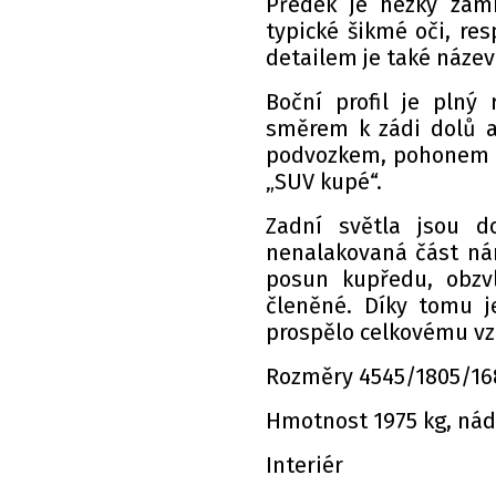
Předek je hezky zam
typické šikmé oči, re
detailem je také náze
Boční profil je plný 
směrem k zádi dolů a 
podvozkem, pohonem v
„SUV kupé“.
Zadní světla jsou d
nenalakovaná část nára
posun kupředu, obzvl
členěné. Díky tomu 
prospělo celkovému vz
Rozměry 4545/1805/168
Hmotnost 1975 kg, nádr
Interiér