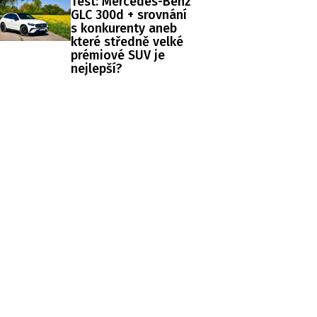
Test: Mercedes-Benz
GLC 300d + srovnání
s konkurenty aneb
které středně velké
prémiové SUV je
nejlepší?