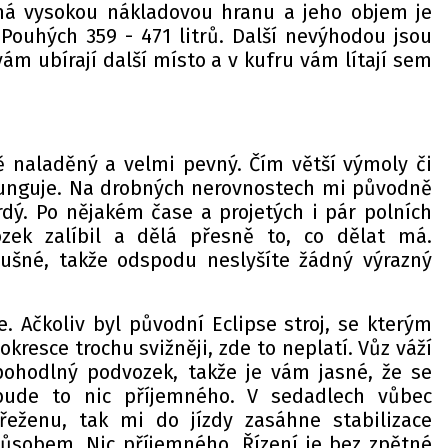
má vysokou nákladovou hranu a jeho objem je
ouhých 359 - 471 litrů. Další nevýhodou jsou
vám ubírají další místo a v kufru vám lítají sem
 naladěný a velmi pevný. Čím větší výmoly či
funguje. Na drobných nerovnostech mi původně
rdý. Po nějakém čase a projetých i pár polních
zek zalíbil a dělá přesně to, co dělat má.
lušné, takže odspodu neslyšíte žádný výrazný
ne. Ačkoliv byl původní Eclipse stroj, se kterým
okresce trochu svižněji, zde to neplatí. Vůz váží
ohodlný podvozek, takže je vám jasné, že se
ude to nic příjemného. V sedadlech vůbec
eženu, tak mi do jízdy zasáhne stabilizace
ůsobem. Nic příjemného. Řízení je bez zpětné