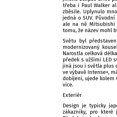
třeba i Paul Walker a
zběsile. Uplynulo mno
jedná o SUV. Původní 
ale na ně Mitsubishi 
tomu, že název mohl bý
Světu byl představen
modernizovaný kousek
Narostla celková délka
předek s užšími LED s
jiná jsou i světla plus
ve výbavě Intense+, má
dobíjení, ujede kolem
více.
Exteriér
Design je typicky jap
zákazníky, pro které