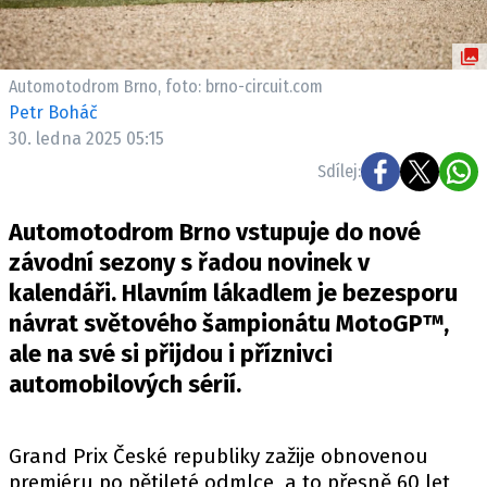
ELEKTRO
NOVINKY ZE SVĚTA EV
Automotodrom Brno, foto: brno-circuit.com
TESTY ELEKTROMOBILŮ
Petr Boháč
TRH S ELEKTROMOBILY
30. ledna 2025 05:15
Sdílej:
RALLY
Automotodrom Brno vstupuje do nové
OSTATNÍ
závodní sezony s řadou novinek v
TISKOVKY
kalendáři. Hlavním lákadlem je bezesporu
ROZHOVORY
návrat světového šampionátu MotoGP™,
DAKAR
ale na své si přijdou i příznivci
Z DOMOVA
automobilových sérií.
ZE SVĚTA
MOTORSPORT
Grand Prix České republiky zažije obnovenou
premiéru po pětileté odmlce, a to přesně 60 let