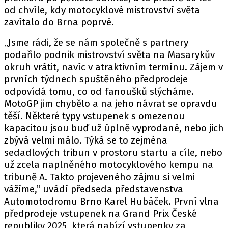
PIT LANE
od chvíle, kdy motocyklové mistrovství světa
ČEŠI V AKCI
zavítalo do Brna poprvé.
FIA CEZ & POHÁRY
„Jsme rádi, že se nám společně s partnery
MEZINÁRODNÍ SCÉNA
podařilo podnik mistrovství světa na Masarykův
okruh vrátit, navíc v atraktivním termínu. Zájem v
SLEDUJTE NÁS NA
|
prvních týdnech spuštěného předprodeje
odpovídá tomu, co od fanoušků slýcháme.
MotoGP jim chybělo a na jeho návrat se opravdu
Máte příběh, fotku nebo video?
těší. Některé typy vstupenek s omezenou
Pošlete e-mail na autoroad.cz
kapacitou jsou buď už úplně vyprodané, nebo jich
zbývá velmi málo. Týká se to zejména
sedadlových tribun v prostoru startu a cíle, nebo
ETICKÝ KODEX
už zcela naplněného motocyklového kempu na
KONTAKT
tribuně A. Takto projeveného zájmu si velmi
vážíme,“ uvádí předseda představenstva
VYDAVATEL
Automotodromu Brno Karel Hubáček. První vlna
INZERCE
předprodeje vstupenek na Grand Prix České
OSOBNÍ ÚDAJE / COOKIES
republiky 2025, která nabízí vstupenky za