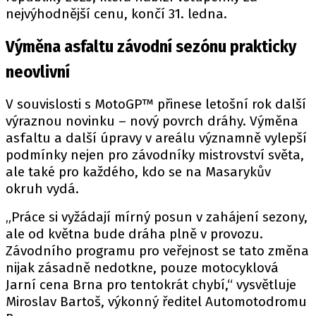
nejvýhodnější cenu, končí 31. ledna.
Výměna asfaltu závodní sezónu prakticky
Provozovatelem serveru autoroad.cz je
neovlivní
INCORP MEDIA GROUP s.r.o., IČ: 118 23 054
V souvislosti s MotoGP™ přinese letošní rok další
výraznou novinku – nový povrch dráhy. Výměna
asfaltu a další úpravy v areálu významně vylepší
podmínky nejen pro závodníky mistrovství světa,
ale také pro každého, kdo se na Masarykův
okruh vydá.
„Práce si vyžádají mírný posun v zahájení sezony,
ale od května bude dráha plně v provozu.
Závodního programu pro veřejnost se tato změna
nijak zásadně nedotkne, pouze motocyklová
Jarní cena Brna pro tentokrát chybí,“ vysvětluje
Miroslav Bartoš, výkonný ředitel Automotodromu