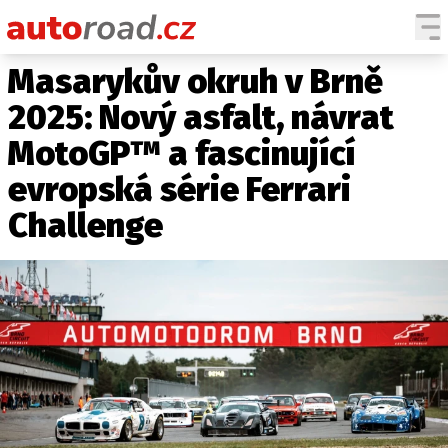
Masarykův okruh v Brně
AUTA
2025: Nový asfalt, návrat
TESTY AUT
MotoGP™ a fascinující
NOVINKY
evropská série Ferrari
EKO
SPY
Challenge
HISTORIE
ZAJÍMAVOSTI
TECHNIKA
EKONOMIKA
ČESKÝ TRH
TUNING
PROFI