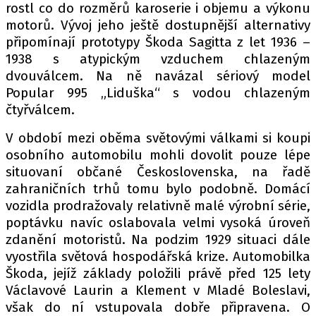
PIT LANE
rostl co do rozměrů karoserie i objemu a výkonu
ČEŠI V AKCI
motorů. Vývoj jeho ještě dostupnější alternativy
připomínají prototypy Škoda Sagitta z let 1936 –
FIA CEZ & POHÁRY
1938 s atypickým vzduchem chlazeným
MEZINÁRODNÍ SCÉNA
dvouválcem. Na ně navázal sériový model
Popular 995 „Liduška“ s vodou chlazeným
SLEDUJTE NÁS NA
|
čtyřválcem.
V období mezi oběma světovými válkami si koupi
Máte příběh, fotku nebo video?
osobního automobilu mohli dovolit pouze lépe
situovaní občané Československa, na řadě
Pošlete e-mail na autoroad.cz
zahraničních trhů tomu bylo podobně. Domácí
vozidla prodražovaly relativně malé výrobní série,
poptávku navíc oslabovala velmi vysoká úroveň
ETICKÝ KODEX
zdanění motoristů. Na podzim 1929 situaci dále
KONTAKT
vyostřila světová hospodářská krize. Automobilka
VYDAVATEL
Škoda, jejíž základy položili právě před 125 lety
INZERCE
Václavové Laurin a Klement v Mladé Boleslavi,
však do ní vstupovala dobře připravena. O
OSOBNÍ ÚDAJE / COOKIES