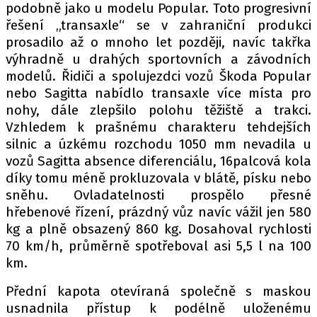
podobně jako u modelu Popular. Toto progresivní
řešení „transaxle“ se v zahraniční produkci
prosadilo až o mnoho let později, navíc takřka
výhradně u drahých sportovních a závodních
modelů. Řidiči a spolujezdci vozů Škoda Popular
nebo Sagitta nabídlo transaxle více místa pro
nohy, dále zlepšilo polohu těžiště a trakci.
Vzhledem k prašnému charakteru tehdejších
silnic a úzkému rozchodu 1050 mm nevadila u
vozů Sagitta absence diferenciálu, 16palcová kola
díky tomu méně prokluzovala v blátě, písku nebo
sněhu. Ovladatelnosti prospělo přesné
hřebenové řízení, prázdný vůz navíc vážil jen 580
kg a plně obsazený 860 kg. Dosahoval rychlosti
70 km/h, průměrně spotřeboval asi 5,5 l na 100
km.
Přední kapota otevíraná společně s maskou
usnadnila přístup k podélně uloženému