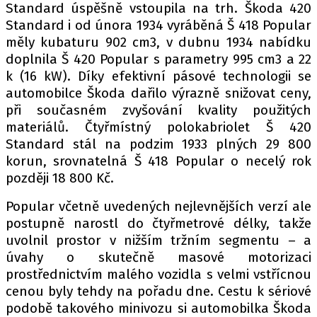
Standard úspěšně vstoupila na trh. Škoda 420
Standard i od února 1934 vyráběná Š 418 Popular
měly kubaturu 902 cm3, v dubnu 1934 nabídku
doplnila Š 420 Popular s parametry 995 cm3 a 22
k (16 kW). Díky efektivní pásové technologii se
automobilce Škoda dařilo výrazně snižovat ceny,
při současném zvyšování kvality použitých
materiálů. Čtyřmístný polokabriolet Š 420
Standard stál na podzim 1933 plných 29 800
korun, srovnatelná Š 418 Popular o necelý rok
později 18 800 Kč.
Popular včetně uvedených nejlevnějších verzí ale
postupně narostl do čtyřmetrové délky, takže
uvolnil prostor v nižším tržním segmentu – a
úvahy o skutečně masové motorizaci
prostřednictvím malého vozidla s velmi vstřícnou
cenou byly tehdy na pořadu dne. Cestu k sériové
podobě takového minivozu si automobilka Škoda