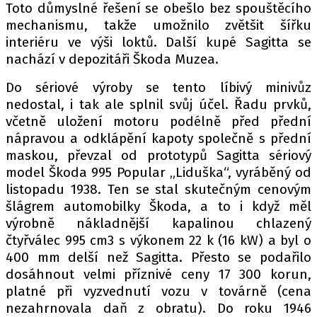
Toto důmyslné řešení se obešlo bez spouštěcího
mechanismu, takže umožnilo zvětšit šířku
interiéru ve výši loktů. Další kupé Sagitta se
nachází v depozitáři Škoda Muzea.
Do sériové výroby se tento líbivý minivůz
nedostal, i tak ale splnil svůj účel. Řadu prvků,
včetně uložení motoru podélně před přední
nápravou a odklápění kapoty společně s přední
maskou, převzal od prototypů Sagitta sériový
model Škoda 995 Popular „Liduška“, vyráběný od
listopadu 1938. Ten se stal skutečným cenovým
šlágrem automobilky Škoda, a to i když měl
výrobně nákladnější kapalinou chlazený
čtyřválec 995 cm3 s výkonem 22 k (16 kW) a byl o
400 mm delší než Sagitta. Přesto se podařilo
dosáhnout velmi příznivé ceny 17 300 korun,
platné při vyzvednutí vozu v továrně (cena
nezahrnovala daň z obratu). Do roku 1946