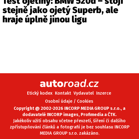
Test ojetiny: BMW 520d – stojí
stejně jako ojetý Superb, ale
hraje úplně jinou ligu
Etický kodex
Kontakt
Vydavatel
Inzerce
Osobní údaje / Cookies
Copyright @ 2002-2026 INCORP MEDIA GROUP s.r.o., a
dodavatelé INCORP images, Profimedia a ČTK.
Jakékoliv užití obsahu včetne převzetí, šíření či dalšího
zpřístupňování článků a fotografií je bez souhlasu INCORP
MEDIA GROUP s.r.o. zakázáno.