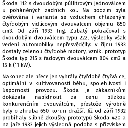
Škoda 112 s dvoudobým půllitrovým jednoválcem
u poháněných zadních kol. Na podzim byla
ověřována i varianta se vzduchem chlazeným
čtyřdobým vidlicovým dvouválcem objemu 850
cm3. Od září 1933 Ing. Zubatý pokračoval s
dvoudobým dvouválcem typu 222, výsledky však
vedení automobilky nepřesvědčily: v říjnu 1933
dostaly zelenou čtyřdobé motory, vznikl prototyp
Škoda typ 215 s řadovým dvouválcem 804 cm3 a
15 k (11 kW).
Nakonec ale přece jen vyhrály čtyřdobé čtyřválce,
optimální v kultivovanosti běhu, spolehlivosti i
úspornosti provozu. Škoda je zákazníkům
dokázala nabídnout za cenu blízkou
konkurenčním dvouválcům, přestože výrobně
byly o zhruba 650 korun dražší. Již od září 1932
probíhaly slibné zkoušky prototypů Škoda 420 a
na jaře 1933 jejich výsledná podoba s přízviskem