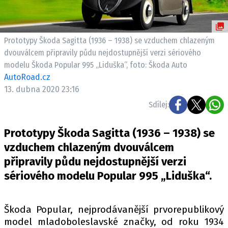
ELEKTRO
NOVINKY ZE SVĚTA EV
Prototypy Škoda Sagitta (1936 – 1938) se vzduchem chlazeným
TESTY ELEKTROMOBILŮ
dvouválcem připravily půdu nejdostupnější verzi sériového
TRH S ELEKTROMOBILY
modelu Škoda Popular 995 „Liduška“, foto: Škoda Auto
AutoRoad.cz
RALLY
13. dubna 2020 23:16
Sdílej:
OSTATNÍ
TISKOVKY
Prototypy Škoda Sagitta (1936 – 1938) se
ROZHOVORY
vzduchem chlazeným dvouválcem
DAKAR
připravily půdu nejdostupnější verzi
Z DOMOVA
sériového modelu Popular 995 „Liduška“.
ZE SVĚTA
MOTORSPORT
Škoda Popular, nejprodávanější prvorepublikový
model mladoboleslavské značky, od roku 1934