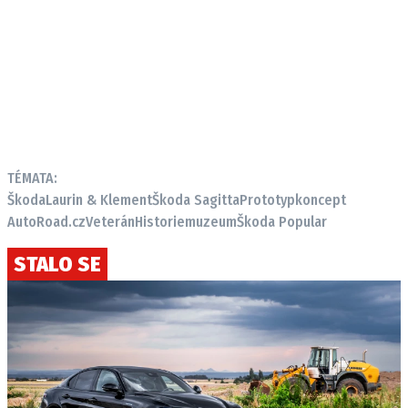
TÉMATA:
Škoda
Laurin & Klement
Škoda Sagitta
Prototyp
koncept
AutoRoad.cz
Veterán
Historie
muzeum
Škoda Popular
STALO SE