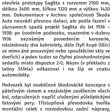
otevřela prototypy Sagitta s rozvorem 2100 mm,
délkou 3400 mm, šířkou 1320 mm a výškou 1420
mm. Dokumentace v Archivu společnosti Škoda
Auto neuvádí přesnou dataci, ale podle řazení v
záznamech spadá projekt Sagitta do let 1936 –
1938: po úvodním podvozku, osazeném v dubnu
1936 neznámým provedením karoserie,
následovaly dva kabriolety, dále čtyři kupé (lišící
se mimo jiné posuvnými nebo spouštěcími skly ve
dveřích) a jeden tudor se čtyřmi plnohodnotnými
sedadly místo dispozice 2+2. Název (v překladu z
latiny Střela) odkazoval i na šíp ve znaku
automobilky.
Podvozek byl osvědčené škodovácké koncepce s
páteřovým rámem a nezávislým zavěšením všech
kol, odpružených napříč uloženými půleliptickými
listovými pery. Třístupňová převodovka tvořila
montážní celek s rozvodovkou zadní nápravy,