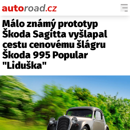
Málo známý prototyp
AUTA
Škoda Sagitta vyšlapal
TESTY AUT
cestu cenovému šlágru
NOVINKY
Škoda 995 Popular
EKO
SPY
"Liduška"
HISTORIE
ZAJÍMAVOSTI
TECHNIKA
EKONOMIKA
ČESKÝ TRH
TUNING
PROFI