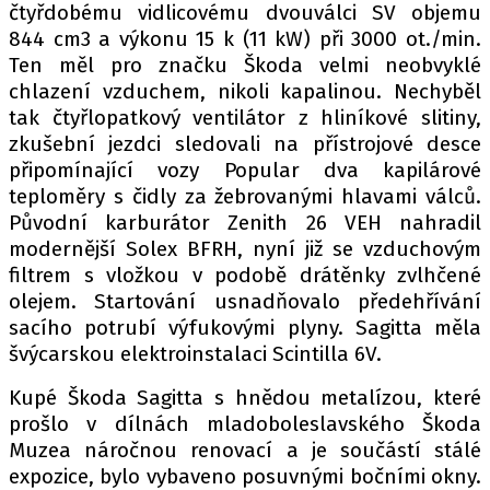
čtyřdobému vidlicovému dvouválci SV objemu
844 cm3 a výkonu 15 k (11 kW) při 3000 ot./min.
Ten měl pro značku Škoda velmi neobvyklé
chlazení vzduchem, nikoli kapalinou. Nechyběl
tak čtyřlopatkový ventilátor z hliníkové slitiny,
zkušební jezdci sledovali na přístrojové desce
připomínající vozy Popular dva kapilárové
teploměry s čidly za žebrovanými hlavami válců.
Původní karburátor Zenith 26 VEH nahradil
modernější Solex BFRH, nyní již se vzduchovým
filtrem s vložkou v podobě drátěnky zvlhčené
olejem. Startování usnadňovalo předehřívání
sacího potrubí výfukovými plyny. Sagitta měla
švýcarskou elektroinstalaci Scintilla 6V.
Kupé Škoda Sagitta s hnědou metalízou, které
prošlo v dílnách mladoboleslavského Škoda
Muzea náročnou renovací a je součástí stálé
expozice, bylo vybaveno posuvnými bočními okny.