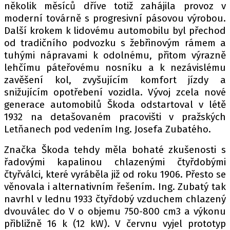
několik měsíců dříve totiž zahájila provoz v
moderní továrně s progresivní pásovou výrobou.
Další krokem k lidovému automobilu byl přechod
Provozovatelem serveru autoroad.cz je
od tradičního podvozku s žebřinovým rámem a
INCORP MEDIA GROUP s.r.o., IČ: 118 23 054
tuhými nápravami k odolnému, přitom výrazně
lehčímu páteřovému nosníku a k nezávislému
zavěšení kol, zvyšujícím komfort jízdy a
snižujícím opotřebení vozidla. Vývoj zcela nové
generace automobilů Škoda odstartoval v létě
1932 na detašovaném pracovišti v pražských
Letňanech pod vedením Ing. Josefa Zubatého.
Značka Škoda tehdy měla bohaté zkušenosti s
řadovými kapalinou chlazenými čtyřdobými
čtyřválci, které vyráběla již od roku 1906. Přesto se
věnovala i alternativním řešením. Ing. Zubatý tak
navrhl v lednu 1933 čtyřdobý vzduchem chlazený
dvouválec do V o objemu 750-800 cm3 a výkonu
přibližně 16 k (12 kW). V červnu vyjel prototyp