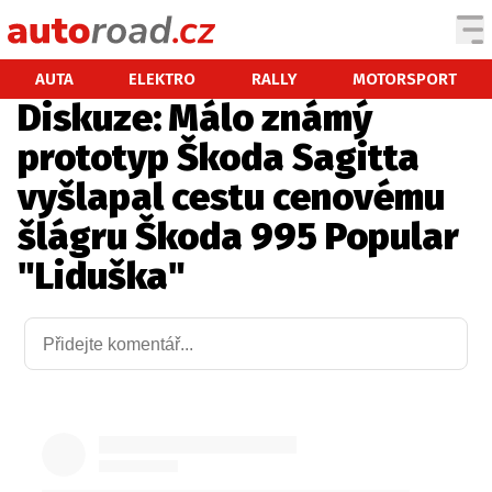
AUTA
AUTA
ELEKTRO
RALLY
MOTORSPORT
Diskuze: Málo známý
TESTY AUT
prototyp Škoda Sagitta
NOVINKY
vyšlapal cestu cenovému
EKO
šlágru Škoda 995 Popular
SPY
"Liduška"
HISTORIE
ZAJÍMAVOSTI
TECHNIKA
EKONOMIKA
ČESKÝ TRH
TUNING
PROFI