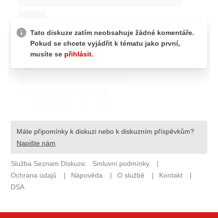
ELEKTRO
NOVINKY ZE SVĚTA EV
TESTY ELEKTROMOBILŮ
TRH S ELEKTROMOBILY
RALLY
OSTATNÍ
TISKOVKY
ROZHOVORY
DAKAR
Z DOMOVA
ZE SVĚTA
MOTORSPORT