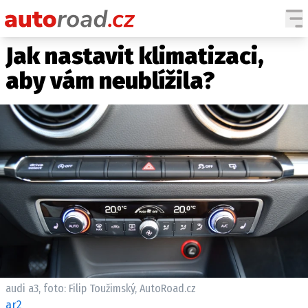
Jak nastavit klimatizaci,
AUTA
aby vám neublížila?
TESTY AUT
NOVINKY
EKO
SPY
HISTORIE
ZAJÍMAVOSTI
TECHNIKA
EKONOMIKA
ČESKÝ TRH
TUNING
audi a3, foto: Filip Toužimský, AutoRoad.cz
PROFI
ar2