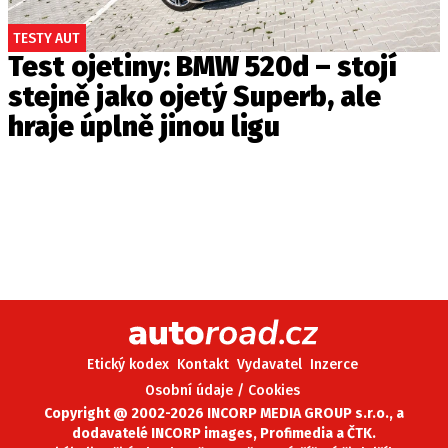
TESTY AUT
Test ojetiny: BMW 520d – stojí
stejně jako ojetý Superb, ale
hraje úplně jinou ligu
Etický kodex
Kontakt
Vydavatel
Inzerce
Osobní údaje / Cookies
Copyright @ 2002-2026 INCORP MEDIA GROUP s.r.o., a
dodavatelé INCORP images, Profimedia a ČTK.