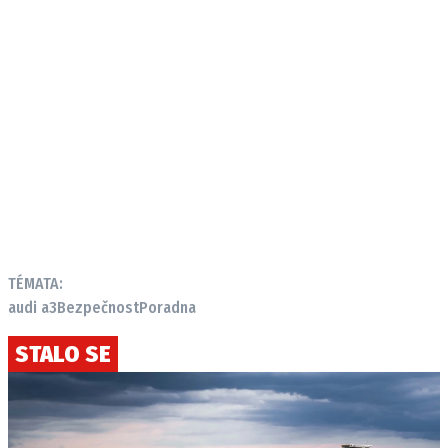
TÉMATA:
audi a3
Bezpečnost
Poradna
STALO SE