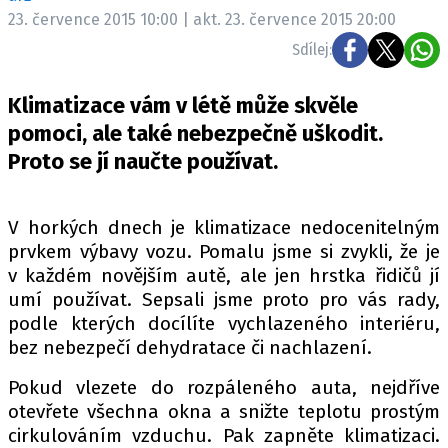
ELEKTRO
23. července 2015 10:00 | akt. 23. července 2015 20:00
Sdílej:
NOVINKY ZE SVĚTA EV
TESTY ELEKTROMOBILŮ
Klimatizace vám v létě může skvěle
TRH S ELEKTROMOBILY
pomoci, ale také nebezpečně uškodit.
Proto se jí naučte používat.
RALLY
OSTATNÍ
V horkých dnech je klimatizace nedocenitelným
TISKOVKY
prvkem výbavy vozu. Pomalu jsme si zvykli, že je
ROZHOVORY
v každém novějším autě, ale jen hrstka řidičů jí
umí používat. Sepsali jsme proto pro vás rady,
DAKAR
podle kterých docílíte vychlazeného interiéru,
Z DOMOVA
bez nebezpečí dehydratace či nachlazení.
ZE SVĚTA
Pokud vlezete do rozpáleného auta, nejdříve
MOTORSPORT
otevřete všechna okna a snižte teplotu prostým
cirkulováním vzduchu. Pak zapněte klimatizaci.