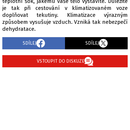
teplotní šok, jakému vaše tělo vystavíte. Důležité
je tak při cestování v klimatizovaném voze
doplňovat tekutiny. Klimatizace výrazným
způsobem vysušuje vzduch. Vzniká tak nebezpečí
Provozovatelem serveru autoroad.cz je
dehydratace.
INCORP MEDIA GROUP s.r.o., IČ: 118 23 054
SDÍLEJ
SDÍLEJ
VSTOUPIT DO DISKUZE