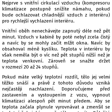
PIT LANE
Nejprve s vnitřní cirkulací vzduchu (kompresoru
ČEŠI V AKCI
klimatizace postupně snížíte námahu, pokud
bude ochlazovat chladnější vzduch z interiéru)
FIA CEZ & POHÁRY
pro rychlejší vychlazení interiéru.
MEZINÁRODNÍ SCÉNA
Vnitřní oběh nenechávejte zapnutý déle než pět
minut. Vzduch v kabině by poté nebyl zcela čistý
SLEDUJTE NÁS NA
|
a navíc by se mohly začít mlžit okna. Navíc by
obsahoval méně kyslíku. Teplota v interiéru by
Máte příběh, fotku nebo video?
však neměla být o víc než pět stupňů nižší než je
teplota venkovní. Zároveň se snažte držet
Pošlete e-mail na autoroad.cz
v rozmezí 20 až 24 stupňů.
Pokud máte velký teplotní rozdíl, tělo jej velmi
ETICKÝ KODEX
těžko snáší a právě z tohoto důvodu vzniká
KONTAKT
nejčastěji nachlazení. Doporučujeme před
VYDAVATEL
zastavením a vystoupením z vozu, vypnout
klimatizaci alespoň pět minut předem. Aby se
INZERCE
teplota začala plynule vyrovnávat a zmenšil se
OSOBNÍ ÚDAJE / COOKIES