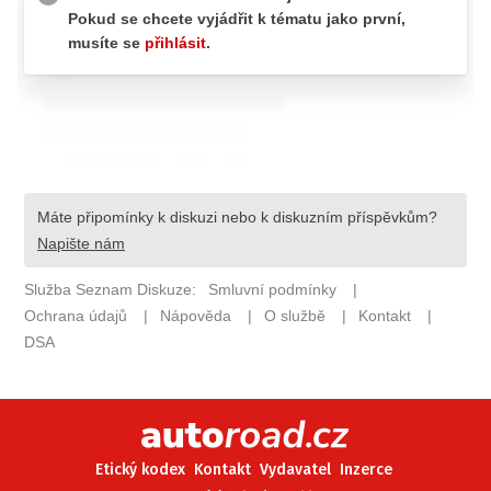
ELEKTRO
NOVINKY ZE SVĚTA EV
TESTY ELEKTROMOBILŮ
TRH S ELEKTROMOBILY
RALLY
OSTATNÍ
TISKOVKY
ROZHOVORY
DAKAR
Z DOMOVA
ZE SVĚTA
MOTORSPORT
Etický kodex
Kontakt
Vydavatel
Inzerce