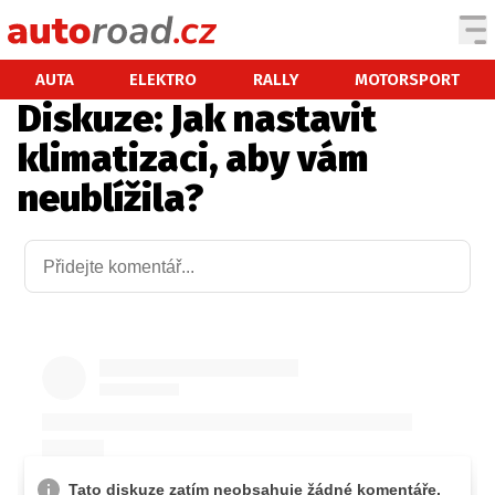
AUTA
AUTA
ELEKTRO
RALLY
MOTORSPORT
Diskuze: Jak nastavit
TESTY AUT
klimatizaci, aby vám
NOVINKY
neublížila?
EKO
SPY
HISTORIE
ZAJÍMAVOSTI
TECHNIKA
EKONOMIKA
ČESKÝ TRH
TUNING
PROFI